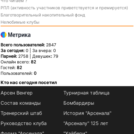
Что читаем ?
РПЛ (активность участников приветствуется и премируется)
Благотворительный накопительный фонд
Нелюбимые клубы
Всего пользователей:
2847
За сегодня:
0 | За вчера: 0
Парней:
2758 | Девушек
:
79
Онлайн всего:
82
Гостей:
82
Пользователей:
0
Кто нас сегодня посетил
Арсен Венгер
Турнирная таблица
Состав команды
Бомбардиры
Тренерский штаб
История "Арсенала"
Руководство клуба
"Арсеналу" 125 лет
Форма "Арсенала"
"Хайбери"