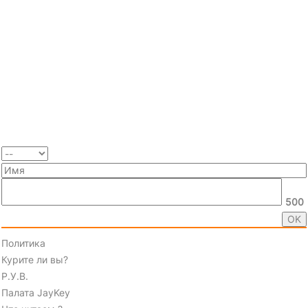
500
Политика
Курите ли вы?
Р.У.В.
Палата JayKey