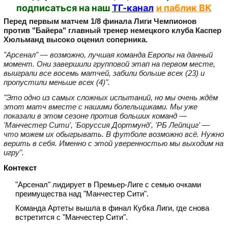
подписаться на наш
ТГ-канал
и паблик ВК
Перед первым матчем 1/8 финала Лиги Чемпионов
против "Байера" главный тренер немецкого клуба Каспер
Хюльманд высоко оценил соперника.
"Арсенал" — возможно, лучшая команда Европы на данный
момент. Они завершили групповой этап на первом месте,
выиграли все восемь матчей, забили больше всех (23) и
пропустили меньше всех (4)".
"Это одно из самых сложных испытаний, но мы очень ждём
этот матч вместе с нашими болельщиками. Мы уже
показали в этом сезоне против больших команд —
'Манчестер Сити', 'Боруссия Дортмунд', 'РБ Лейпциг' —
что можем их обыгрывать. В футболе возможно всё. Нужно
верить в себя. Именно с этой уверенностью мы выходим на
игру".
Контекст
"Арсенал" лидирует в Премьер‑Лиге с семью очками
преимущества над "Манчестер Сити".
Команда Артеты вышла в финал Кубка Лиги, где снова
встретится с "Манчестер Сити".