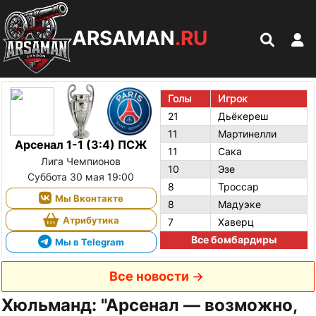
ARSAMAN
.RU
Голы
Игрок
21
Дьёкереш
11
Мартинелли
Арсенал 1-1 (3:4) ПСЖ
11
Сака
Лига Чемпионов
10
Эзе
Суббота 30 мая 19:00
8
Троссар
Мы Вконтакте
8
Мадуэке
Атрибутика
7
Хаверц
Все бомбардиры
Мы в Telegram
Все новости
Хюльманд: "Арсенал — возможно,