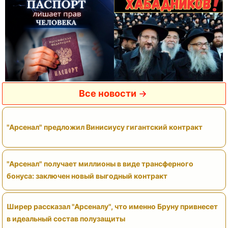
Все новости
"Арсенал" предложил Винисиусу гигантский контракт
"Арсенал" получает миллионы в виде трансферного
бонуса: заключен новый выгодный контракт
Ширер рассказал "Арсеналу", что именно Бруну привнесет
в идеальный состав полузащиты