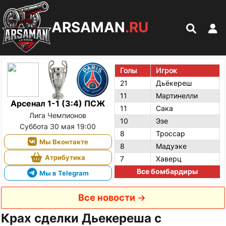
ARSAMAN
.RU
Голы
Игрок
21
Дьёкереш
11
Мартинелли
Арсенал 1-1 (3:4) ПСЖ
11
Сака
Лига Чемпионов
10
Эзе
Суббота 30 мая 19:00
8
Троссар
Мы Вконтакте
8
Мадуэке
Атрибутика
7
Хаверц
Все бомбардиры
Мы в Telegram
Все новости
Крах сделки Дьекереша с