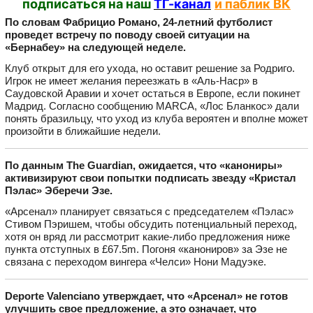
подписаться на наш
ТГ-канал
и паблик ВК
По словам Фабрицио Романо, 24-летний футболист
проведет встречу по поводу своей ситуации на
«Бернабеу» на следующей неделе.
Клуб открыт для его ухода, но оставит решение за Родриго.
Игрок не имеет желания переезжать в «Аль-Наср» в
Саудовской Аравии и хочет остаться в Европе, если покинет
Мадрид. Согласно сообщению MARCA, «Лос Бланкос» дали
понять бразильцу, что уход из клуба вероятен и вполне может
произойти в ближайшие недели.
По данным The Guardian, ожидается, что «канониры»
активизируют свои попытки подписать звезду «Кристал
Пэлас» Эберечи Эзе.
«Арсенал» планирует связаться с председателем «Пэлас»
Стивом Пэришем, чтобы обсудить потенциальный переход,
хотя он вряд ли рассмотрит какие-либо предложения ниже
пункта отступных в £67.5m. Погоня «канониров» за Эзе не
связана с переходом вингера «Челси» Нони Мадуэке.
Deporte Valenciano утверждает, что «Арсенал» не готов
улучшить свое предложение, а это означает, что