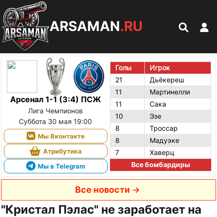
ARSAMAN
.RU
Голы
Игрок
21
Дьёкереш
11
Мартинелли
Арсенал 1-1 (3:4) ПСЖ
11
Сака
Лига Чемпионов
10
Эзе
Суббота 30 мая 19:00
8
Троссар
Мы Вконтакте
8
Мадуэке
Атрибутика
7
Хаверц
Все бомбардиры
Мы в Telegram
Все новости
"Кристал Пэлас" не заработает на