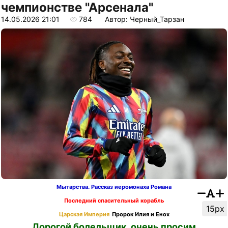
чемпионстве "Арсенала"
14.05.2026 21:01
784
Автор: Черный_Тарзан
Мытарства. Рассказ иеромонаха Романа
Последний спасительный корабль
15px
Царская Империя
Пророк Илия и Енох
Дорогой болельщик, очень просим