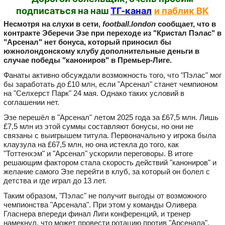
подписаться на наш
ТГ-канал
и паблик ВК
Несмотря на слухи в сети,
football.london
сообщает, что в
контракте Эберечи Эзе при переходе из "Кристал Пэлас" в
"Арсенал" нет бонуса, который приносил бы
южнолондонскому клубу дополнительные деньги в
случае победы "канониров" в Премьер-Лиге.
Фанаты активно обсуждали возможность того, что "Пэлас" мог
бы заработать до £10 млн, если "Арсенал" станет чемпионом
на "Селхерст Парк" 24 мая. Однако таких условий в
соглашении нет.
Эзе перешёл в "Арсенал" летом 2025 года за £67,5 млн. Лишь
£7,5 млн из этой суммы составляют бонусы, но они не
связаны с выигрышем титула. Первоначально у игрока была
клаузула на £67,5 млн, но она истекла до того, как
"Тоттенхэм" и "Арсенал" ускорили переговоры. В итоге
решающим фактором стала скорость действий "канониров" и
желание самого Эзе перейти в клуб, за который он болел с
детства и где играл до 13 лет.
Таким образом, "Пэлас" не получит выгоды от возможного
чемпионства "Арсенала". При этом у команды Оливера
Гласнера впереди финал Лиги конференций, и тренер
намекнул, что может провести ротацию против "Арсенала",