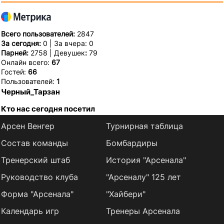
Всего пользователей:
2847
За сегодня:
0 | За вчера: 0
Парней:
2758 | Девушек
:
79
Онлайн всего:
67
Гостей:
66
Пользователей:
1
Черный_Тарзан
Кто нас сегодня посетил
Арсен Венгер
Турнирная таблица
Состав команды
Бомбардиры
Тренерский штаб
История "Арсенала"
Руководство клуба
"Арсеналу" 125 лет
Форма "Арсенала"
"Хайбери"
Календарь игр
Тренеры Арсенала