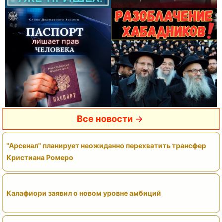
Все новости
"Арсенал" планирует неожиданно перехватить трансфер
Кристиана Ромеро
Калафиори заявил о новом уровне амбиций