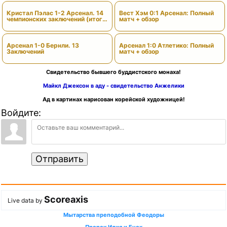
Кристал Пэлас 1-2 Арсенал. 14
Вест Хэм 0:1 Арсенал: Полный
чемпионских заключений (итоги
матч + обзор
сезона)
Арсенал 1-0 Бернли. 13
Арсенал 1:0 Атлетико: Полный
Заключений
матч + обзор
Свидетельство бывшего буддистского монаха!
Майкл Джексон в аду - свидетельство Анжелики
Ад в картинах нарисован корейской художницей!
Войдите:
Отправить
Scoreaxis
Live data by
Мытарства преподобной Феодоры