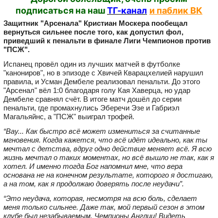
подписаться на наш
ТГ-канал
и паблик ВК
Защитник "Арсенала" Кристиан Москера пообещал
вернуться сильнее после того, как допустил фол,
приведший к пенальти в финале Лиги Чемпионов против
"ПСЖ".
Испанец провёл один из лучших матчей в футболке
"канониров", но в эпизоде с Хвичей Кварацхелией нарушил
правила, и Усман Дембеле реализовал пенальти. До этого
"Арсенал" вёл 1:0 благодаря голу Кая Хаверца, но удар
Дембеле сравнял счёт. В итоге матч дошёл до серии
пенальти, где промахнулись Эберечи Эзе и Габриэл
Магальяйнс, а "ПСЖ" выиграл трофей.
“Вау... Как быстро всё может измениться за считанные
мгновения. Когда кажется, что всё идёт идеально, как ты
мечтал с детства, вдруг одно действие меняет всё. Я всю
жизнь мечтал о таких моментах, но всё вышло не так, как я
хотел. И именно тогда Бог напомнил мне, что вера
основана не на конечном результате, которого я достигаю,
а на том, как я продолжаю доверять после неудачи”.
“Это неудача, которая, несмотря на всю боль, сделает
меня только сильнее. Даже так, мой первый сезон в этом
клубе был незабываемым. Чемпионы Англии! Видеть