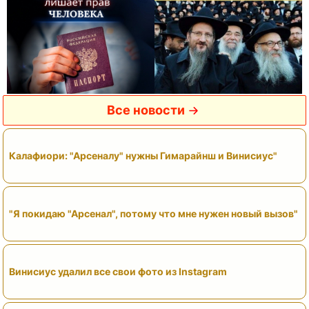
Все новости
Калафиори: "Арсеналу" нужны Гимарайнш и Винисиус"
"Я покидаю "Арсенал", потому что мне нужен новый вызов"
Винисиус удалил все свои фото из Instagram