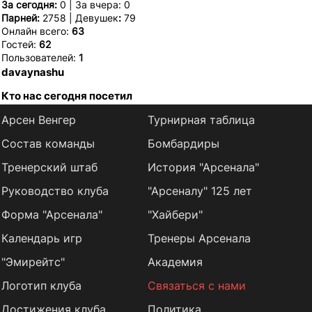
За сегодня:
0 | За вчера: 0
Парней:
2758 | Девушек
:
79
Онлайн всего:
63
Гостей:
62
Пользователей:
1
davaynashu
Кто нас сегодня посетил
Арсен Венгер
Турнирная таблица
Состав команды
Бомбардиры
Тренерский штаб
История "Арсенала"
Руководство клуба
"Арсеналу" 125 лет
Форма "Арсенала"
"Хайбери"
Календарь игр
Тренеры Арсенала
"Эмирейтс"
Академия
Логотип клуба
Связаться с нами
Достижения клуба
Политика