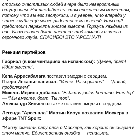
столько счастливых людей вчера было невероятным
ощущением. Наслаждайтесь этим прекрасным моментом,
потому что вы его заслужили, и я уверен, что впереди у
этого клуба ещё много радостных мгновений. Нам ещё
предстоит пережить многое вместе. Горжусь каждым из
нас. Благословен быть частью этой команды и этого
огромного клуба. СПАСИБО! ЭТО 'АРСЕНАЛ'!
Реакция партнёров
Габриэл (в комментариях на испанском):
“Далее, брат!
Идём вместе”.
Кепа Аррисабалага
поставил эмодзи с сердцем.
Пьеро Инкапье написал:
“Vamos Pa seguimos”
—
“Давай,
продолжаем”
.
Микель Мерино добавил:
“Estamos juntos hermano. Eres top”
—
“Мы вместе, брат. Ты топ”
.
Александр Зинченко
также оставил эмодзи с сердцем.
Легенда "Арсенала" Мартин Киоун похвалил Москеру в
эфире TNT Sport:
“Я хочу сказать пару слов о Москере, как хорошо он сыграл в
этом матче. Единственная ошибка — пенальти.