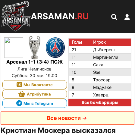
ARSAMAN
.RU
Голы
Игрок
21
Дьёкереш
11
Мартинелли
Арсенал 1-1 (3:4) ПСЖ
11
Сака
Лига Чемпионов
10
Эзе
Суббота 30 мая 19:00
8
Троссар
Мы Вконтакте
8
Мадуэке
Атрибутика
7
Хаверц
Все бомбардиры
Мы в Telegram
Все новости
Кристиан Москера высказался