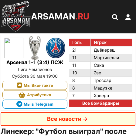
ARSAMAN
.RU
Голы
Игрок
21
Дьёкереш
11
Мартинелли
Арсенал 1-1 (3:4) ПСЖ
11
Сака
Лига Чемпионов
10
Эзе
Суббота 30 мая 19:00
8
Троссар
Мы Вконтакте
8
Мадуэке
Атрибутика
7
Хаверц
Все бомбардиры
Мы в Telegram
Все новости
Линекер: "Футбол выиграл" после