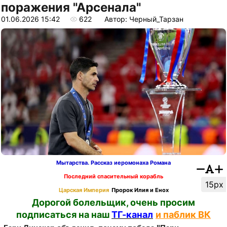
поражения "Арсенала"
01.06.2026 15:42
622
Автор: Черный_Тарзан
Мытарства. Рассказ иеромонаха Романа
Последний спасительный корабль
15px
Царская Империя
Пророк Илия и Енох
Дорогой болельщик, очень просим
подписаться на наш
ТГ-канал
и паблик ВК