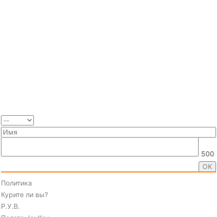
500
Политика
Курите ли вы?
Р.У.В.