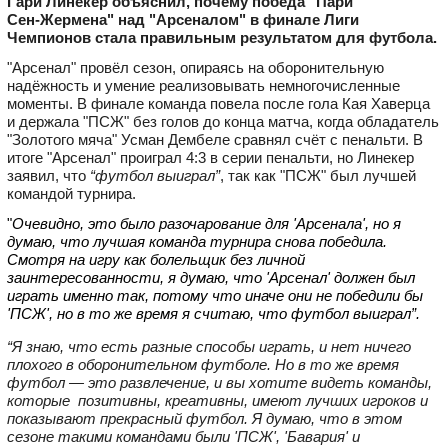
Гари Линекер объяснил, почему победа "Пари
Сен‑Жермена" над "Арсеналом" в финале Лиги
Чемпионов стала правильным результатом для футбола.
"Арсенал" провёл сезон, опираясь на оборонительную
надёжность и умение реализовывать немногочисленные
моменты. В финале команда повела после гола Кая Хаверца
и держала "ПСЖ" без голов до конца матча, когда обладатель
"Золотого мяча" Усман Дембеле сравнял счёт с пенальти. В
итоге "Арсенал" проиграл 4:3 в серии пенальти, но Линекер
заявил, что
“футбол выиграл”
, так как "ПСЖ" был лучшей
командой турнира.
"
Очевидно, это было разочарование для 'Арсенала', но я
думаю, что лучшая команда турнира снова победила.
Смотря на игру как болельщик без личной
заинтересованности, я думаю, что 'Арсенал' должен был
играть именно так, потому что иначе они не победили бы
'ПСЖ', но в то же время я считаю, что футбол выиграл”.
“Я знаю, что есть разные способы играть, и нет ничего
плохого в оборонительном футболе. Но в то же время
футбол — это развлечение, и вы хотите видеть команды,
которые позитивны, креативны, имеют лучших игроков и
показывают прекрасный футбол. Я думаю, что в этом
сезоне такими командами были 'ПСЖ', 'Бавария' и