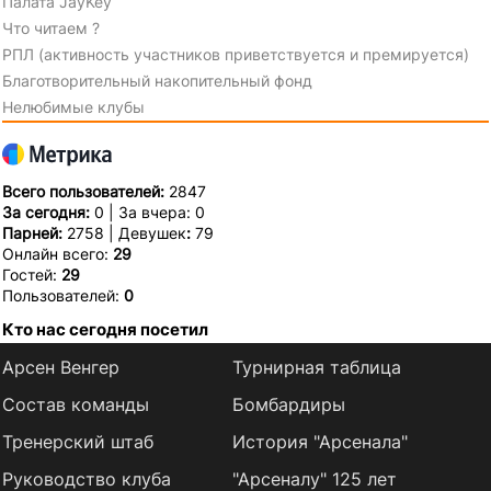
Палата JayKey
Что читаем ?
РПЛ (активность участников приветствуется и премируется)
Благотворительный накопительный фонд
Нелюбимые клубы
Всего пользователей:
2847
За сегодня:
0 | За вчера: 0
Парней:
2758 | Девушек
:
79
Онлайн всего:
29
Гостей:
29
Пользователей:
0
Кто нас сегодня посетил
Арсен Венгер
Турнирная таблица
Состав команды
Бомбардиры
Тренерский штаб
История "Арсенала"
Руководство клуба
"Арсеналу" 125 лет