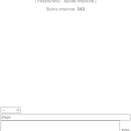
[
Результаты
·
Архив опросов
]
Всего ответов:
343
500