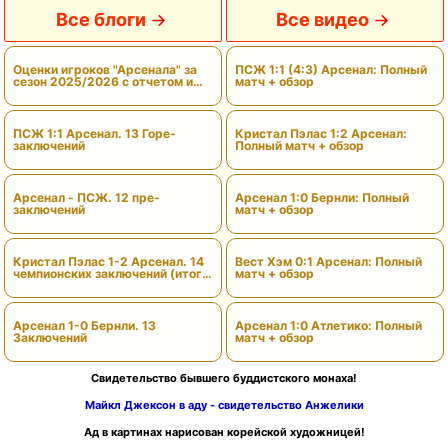
Все блоги
Все видео
Оценки игроков "Арсенала" за
ПСЖ 1:1 (4:3) Арсенал: Полный
сезон 2025/2026 с отчетом и
матч + обзор
вердиктами
ПСЖ 1:1 Арсенал. 13 Горе-
Кристал Пэлас 1:2 Арсенал:
заключений
Полный матч + обзор
Арсенал - ПСЖ. 12 пре-
Арсенал 1:0 Бернли: Полный
заключений
матч + обзор
Кристал Пэлас 1-2 Арсенал. 14
Вест Хэм 0:1 Арсенал: Полный
чемпионских заключений (итоги
матч + обзор
сезона)
Арсенал 1-0 Бернли. 13
Арсенал 1:0 Атлетико: Полный
Заключений
матч + обзор
Свидетельство бывшего буддистского монаха!
Майкл Джексон в аду - свидетельство Анжелики
Ад в картинах нарисован корейской художницей!