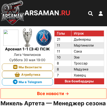
ARSAMAN
.RU
Голы
Игрок
21
Дьёкереш
11
Мартинелли
Арсенал 1-1 (3:4) ПСЖ
11
Сака
Лига Чемпионов
10
Эзе
Суббота 30 мая 19:00
8
Троссар
Мы Вконтакте
8
Мадуэке
Атрибутика
7
Хаверц
Все бомбардиры
Мы в Telegram
Все новости
Микель Артета — Менеджер сезона