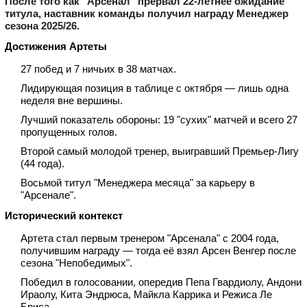
После того как "Арсенал" прервал 22‑летнее ожидание
титула, наставник команды получил награду Менеджер
сезона 2025/26.
Достижения Артеты
27 побед и 7 ничьих в 38 матчах.
Лидирующая позиция в таблице с октября — лишь одна
неделя вне вершины.
Лучший показатель обороны: 19 "сухих" матчей и всего 27
пропущенных голов.
Второй самый молодой тренер, выигравший Премьер‑Лигу
(44 года).
Восьмой титул "Менеджера месяца" за карьеру в
"Арсенале".
Исторический контекст
Артета стал первым тренером "Арсенала" с 2004 года,
получившим награду — тогда её взял Арсен Венгер после
сезона "Непобедимых".
Победил в голосовании, опередив Пепа Гвардиолу, Андони
Ираолу, Кита Эндрюса, Майкла Каррика и Режиса Ле
Бриса.