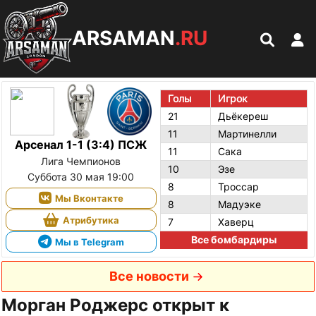
ARSAMAN
.RU
Голы
Игрок
21
Дьёкереш
11
Мартинелли
Арсенал 1-1 (3:4) ПСЖ
11
Сака
Лига Чемпионов
10
Эзе
Суббота 30 мая 19:00
8
Троссар
Мы Вконтакте
8
Мадуэке
Атрибутика
7
Хаверц
Все бомбардиры
Мы в Telegram
Все новости
Морган Роджерс открыт к