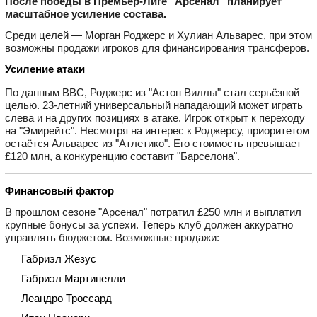
После победы в Премьер‑Лиге "Арсенал" планирует
масштабное усиление состава.
Среди целей — Морган Роджерс и Хулиан Альварес, при этом
возможны продажи игроков для финансирования трансферов.
Усиление атаки
По данным BBC, Роджерс из "Астон Виллы" стал серьёзной
целью. 23‑летний универсальный нападающий может играть
слева и на других позициях в атаке. Игрок открыт к переходу
на "Эмирейтс". Несмотря на интерес к Роджерсу, приоритетом
остаётся Альварес из "Атлетико". Его стоимость превышает
£120 млн, а конкуренцию составит "Барселона".
Финансовый фактор
В прошлом сезоне "Арсенал" потратил £250 млн и выплатил
крупные бонусы за успехи. Теперь клуб должен аккуратно
управлять бюджетом. Возможные продажи:
Габриэл Жезус
Габриэл Мартинелли
Леандро Троссард