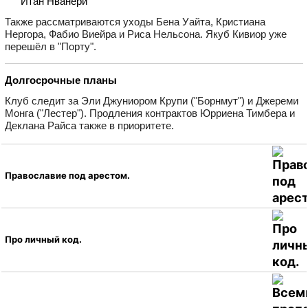
Итан Нванери
Также рассматриваются уходы Бена Уайта, Кристиана
Нергора, Фабио Виейра и Риса Нельсона. Якуб Кивиор уже
перешёл в "Порту".
Долгосрочные планы
Клуб следит за Эли Джуниором Крупи ("Борнмут") и Джереми
Монга ("Лестер"). Продления контрактов Юрриена Тимбера и
Деклана Райса также в приоритете.
Православие под арестом.
Про личный код.