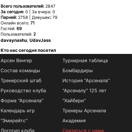
Всего пользователей:
2847
За сегодня:
0 | За вчера: 0
Парней:
2758 | Девушек
:
79
Онлайн всего:
71
Гостей:
69
Пользователей:
2
davaynashu
UdavJass
,
Кто нас сегодня посетил
Арсен Венгер
Турнирная таблица
Состав команды
Бомбардиры
Тренерский штаб
История "Арсенала"
Руководство клуба
"Арсеналу" 125 лет
Форма "Арсенала"
"Хайбери"
Календарь игр
Тренеры Арсенала
"Эмирейтс"
Академия
Логотип клуба
Связаться с нами