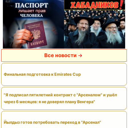
Все новости
Финальная подготовка к Emirates Cup
"Я подписал пятилетний контракт с "Арсеналом" и ушёл
через 6 месяцев: я не доверял плану Венгера"
Йылдыз готов потребовать переход в "Арсенал"