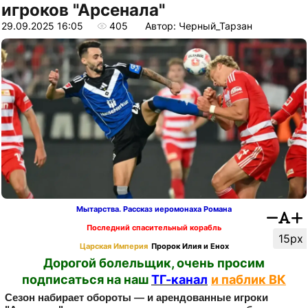
игроков "Арсенала"
29.09.2025 16:05
405
Автор: Черный_Тарзан
Мытарства. Рассказ иеромонаха Романа
Последний спасительный корабль
15px
Царская Империя
Пророк Илия и Енох
Дорогой болельщик, очень просим
подписаться на наш
ТГ-канал
и паблик ВК
Сезон набирает обороты — и арендованные игроки