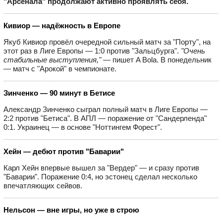
"Арсенала" продолжают активно проявлять себя.
Кивиор — надёжность в Европе
Якуб Кивиор провёл очередной сильный матч за "Порту", на
этот раз в Лиге Европы — 1:0 против "Зальцбурга".
"Очень
стабильные выступления,"
— пишет A Bola. В понедельник
— матч с "Арокой" в чемпионате.
Зинченко — 90 минут в Бетисе
Александр Зинченко сыграл полный матч в Лиге Европы —
2:2 против "Бетиса". В АПЛ — поражение от "Сандерленда"
0:1. Украинец — в основе "Ноттингем Форест".
Хейн — дебют против "Баварии"
Карл Хейн впервые вышел за "Вердер" — и сразу против
"Баварии". Поражение 0:4, но эстонец сделал несколько
впечатляющих сейвов.
Нельсон — вне игры, но уже в строю