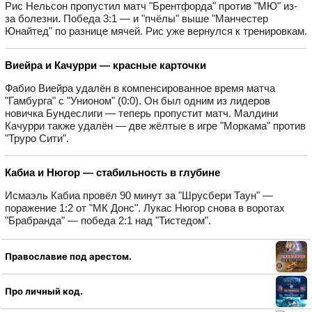
Рис Нельсон пропустил матч "Брентфорда" против "МЮ" из-
за болезни. Победа 3:1 — и "пчёлы" выше "Манчестер
Юнайтед" по разнице мячей. Рис уже вернулся к тренировкам.
Виейра и Качурри — красные карточки
Фабио Виейра удалён в компенсированное время матча
"Гамбурга" с "Унионом" (0:0). Он был одним из лидеров
новичка Бундеслиги — теперь пропустит матч. Малдини
Качурри также удалён — две жёлтые в игре "Моркама" против
"Труро Сити".
Кабиа и Нюгор — стабильность в глубине
Исмаэль Кабиа провёл 90 минут за "Шрусбери Таун" —
поражение 1:2 от "МК Донс". Лукас Нюгор снова в воротах
"Брабранда" — победа 2:1 над "Тистедом".
Православие под арестом.
Про личный код.