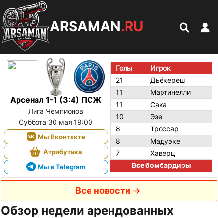
ARSAMAN
.RU
Голы
Игрок
21
Дьёкереш
11
Мартинелли
Арсенал 1-1 (3:4) ПСЖ
11
Сака
Лига Чемпионов
10
Эзе
Суббота 30 мая 19:00
8
Троссар
Мы Вконтакте
8
Мадуэке
Атрибутика
7
Хаверц
Все бомбардиры
Мы в Telegram
Все новости
Обзор недели арендованных