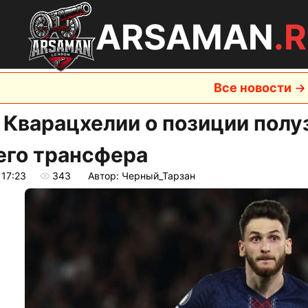
ARSAMAN
.
Все новости
 Кварацхелии о позиции полу
его трансфера
 17:23
343
Автор: Черный_Тарзан