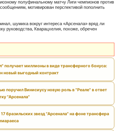
ндиозному полуфинальному матчу Лиги чемпионов против
о сообщениям, мотивирован перспективой пополнить
финал, шумиха вокруг интереса «Арсенала» вряд ли
ку руководства, Кварацхелия, похоже, обречен
л" получает миллионы в виде трансферного бонуса:
н новый выгодный контракт
ю поручил Винисиусу новую роль в "Реале" в ответ
тку "Арсенала"
 17 бразильских звезд "Арсенала" на фоне трансфера
имараеса