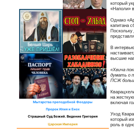
который ук
«Наполи» в
Однако «Ар
капитана с
Поскольку 
представля
В интервью
настаивает
высшие наг
«Хвича пок
думать о п
ПСЖ больш
Кварацхели
на жесткую
включая го
Мытарства преподобной Феодоры
Пророк Илия и Енох
Уход Квара
Страшный Суд Божий. Видение Григория
который из
роль в одн
Царская Империя