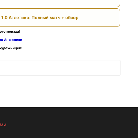
 1:0 Атлетико: Полный матч + обзор
ого монаха!
тво Анжелики
 художницей!
ами