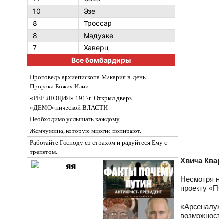
10
Эзе
8
Троссар
8
Мадуэке
7
Хаверц
Все бомбардиры
Проповедь архиепископа Макария в день
Пророка Божия Илии
«РЁВ ЛЮЦИЯ» 1917г. Открыл дверь
«ДЕМО»нической ВЛАСТИ
Необходимо услышать каждому
Жемчужина, которую многие попирают.
Работайте Господу со страхом и радуйтеся Ему с
трепетом.
Хвича Ква
Несмотря н
проекту «П
«Арсеналу»
возможност