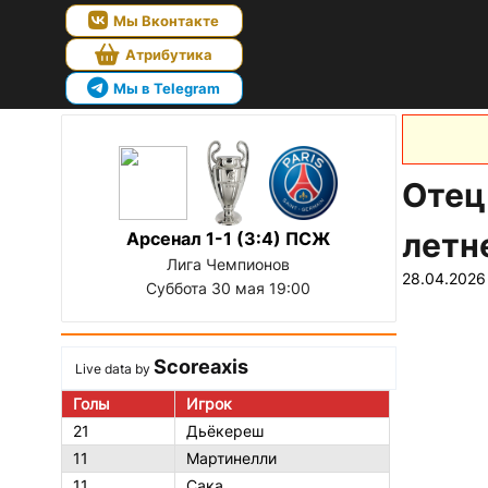
Мы Вконтакте
Атрибутика
Мы в Telegram
Отец
летн
Арсенал 1-1 (3:4) ПСЖ
Лига Чемпионов
28.04.2026
Суббота 30 мая 19:00
Scoreaxis
Live data by
Голы
Игрок
21
Дьёкереш
11
Мартинелли
11
Сака