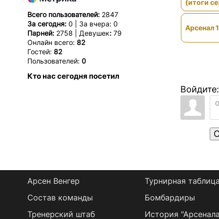
(итоги се
Всего пользователей:
2847
За сегодня:
0 | За вчера: 0
Арсенал 1
Парней:
2758 | Девушек
:
79
Онлайн всего:
82
Гостей:
82
Пользователей:
0
Кто нас сегодня посетил
Войдите:
О
Арсен Венгер
Турнирная таблиц
Состав команды
Бомбардиры
Тренерский штаб
История "Арсенала