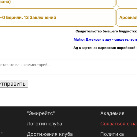
зона)
-0 Бернли. 13 Заключений
Арсенал
Свидетельство бывшего буддистск
Майкл Джексон в аду - свидетельс
Ад в картинах нарисован корейской
тправить
а
"Эмирейтс"
Академия
Логотип клуба
Связаться с н
"
Достижения клуба
Политика