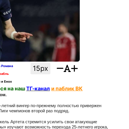
а Романа
15px
рабль
 и Енох
ся на наш
ТГ-канал
и паблик ВК
ом.
5-летний вингер по-прежнему полностью привержен
иги чемпионов второй раз подряд.
кель Артета стремится усилить свои атакующие
ры» изучают возможность перехода 25-летнего игрока,