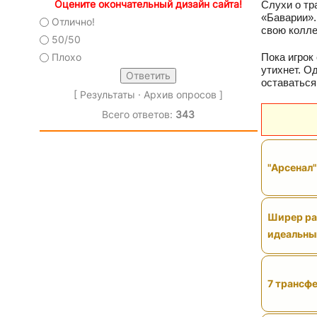
Оцените окончательный дизайн сайта!
Слухи о тр
«Баварии».
Отлично!
свою колле
50/50
Пока игрок
Плохо
утихнет. О
оставаться
[
Результаты
·
Архив опросов
]
Всего ответов:
343
"Арсенал
Ширер рас
идеальны
7 трансфе