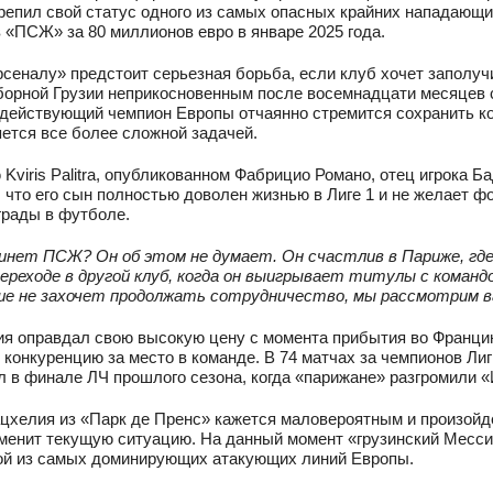
репил свой статус одного из самых опасных крайних нападающи
 «ПСЖ» за 80 миллионов евро в январе 2025 года.
сеналу» предстоит серьезная борьба, если клуб хочет заполуч
борной Грузии неприкосновенным после восемнадцати месяцев 
действующий чемпион Европы отчаянно стремится сохранить ко
ется все более сложной задачей.
 Kviris Palitra, опубликованном Фабрицио Романо, отец игрока Б
, что его сын полностью доволен жизнью в Лиге 1 и не желает ф
рады в футболе.
инет ПСЖ? Он об этом не думает. Он счастлив в Париже, где 
ереходе в другой клуб, когда он выигрывает титулы с команд
е не захочет продолжать сотрудничество, мы рассмотрим вар
я оправдал свою высокую цену с момента прибытия во Францию
 конкуренцию за место в команде. В 74 матчах за чемпионов Лиги
л в финале ЛЧ прошлого сезона, когда «парижане» разгромили «И
цхелия из «Парк де Пренс» кажется маловероятным и произойдет
менит текущую ситуацию. На данный момент «грузинский Месси»
ой из самых доминирующих атакующих линий Европы.