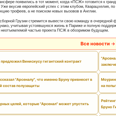
ансфере появились в тот момент, когда «ПСЖ» готовится к гра
 Уже вкусив европейский успех с этим клубом, Кварацхелия, п
кцию трофеев, а не поиском новых вызовов в Англии.
 сборной Грузии стремится вывести свою команду в очередной 
днако, учитывая устоявшуюся жизнь в Париже и полную поддерж
 неотъемлемой частью проекта ПСЖ в обозримом будущем.
Все новости
"Арсена
" предложил Винисиусу гигантский контракт
заключе
сказал "Арсеналу", что именно Бруну привнесет в
Моуринь
й состав полузащиты
на попы
Рейтинг
рных целей, которые "Арсенал" может упустить
Бруно Г