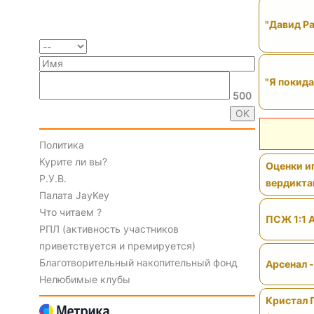
"Давид Ра
"Я покида
500
Политика
Курите ли вы?
Оценки иг
Р.У.В.
вердикт
Палата JayKey
Что читаем ?
ПСЖ 1:1 
РПЛ (активность участников
приветствуется и премируется)
Благотворительный накопительный фонд
Арсенал 
Нелюбимые клубы
Кристал 