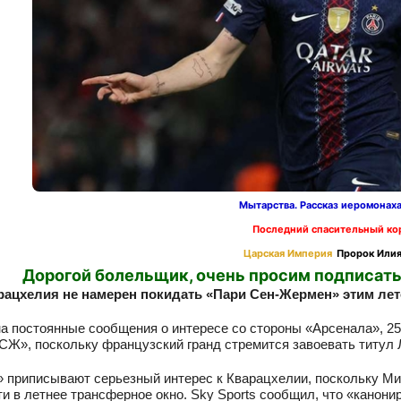
Мытарства. Рассказ иеромонах
Последний спасительный ко
Царская Империя
Пророк Илия
Дорогой болельщик, очень просим подписать
рацхелия не намерен покидать «Пари Сен-Жермен» этим лет
а постоянные сообщения о интересе со стороны «Арсенала», 2
СЖ», поскольку французский гранд стремится завоевать титул Л
 приписывают серьезный интерес к Кварацхелии, поскольку Ми
и в летнее трансферное окно. Sky Sports сообщил, что «канони