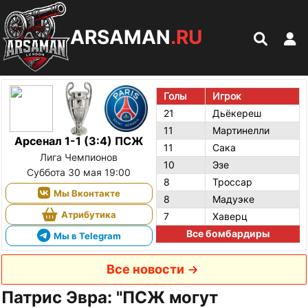
ARSAMAN
.RU
Голы
Игрок
21
Дьёкереш
11
Мартинелли
Арсенал 1-1 (3:4) ПСЖ
11
Сака
Лига Чемпионов
10
Эзе
Суббота 30 мая 19:00
8
Троссар
Мы Вконтакте
8
Мадуэке
Атрибутика
7
Хаверц
Все бомбардиры
Мы в Telegram
Все новости
Патрис Эвра: "ПСЖ могут