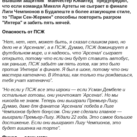
Бывший защитник "Манчестер Юнайтед" предупредил,
что если команда Микеля Артеты не сыграет в финале
Лиги Чемпионов в Будапеште в более атакующем стиле,
то "Пари Сен‑Жермен" способны повторить разгром
"Интера" и забить пять мячей.
Опасность от ПСЖ
"Нет, нет, нет, может быть, я сказал слишком рано, но
дело не в 'Арсенале', а в ПСЖ. Думаю, ПСЖ доминирует в
футбольном мире, и я надеюсь, что 'Арсенал' сыграет
открыто, потому что если они будут ставить автобус,
как раньше, ПСЖ забьёт им пять голов, как это было
против 'Интера' в финале. Я был в шоке, потому что они
мастера катеначчо. В Италии, как только ты рождаешься,
тебя учат катеначчо".
"Но если у ПСЖ все эти игроки — если Усман Дембеле и
остальные готовы, они уничтожат 'Арсенал'. Но мы
никогда не знаем. Теперь они выиграли Премьер‑Лигу.
Думаю, даже для фанатов 'Арсенала' победа в Лиге
Чемпионов будет бонусом. Они уже сделали главное —
выиграли Премьер‑Лигу. Ждали 22 года. Это самое большое
достижение. Если они выиграют Лигу Чемпионов, это
будет вишенка на торте".