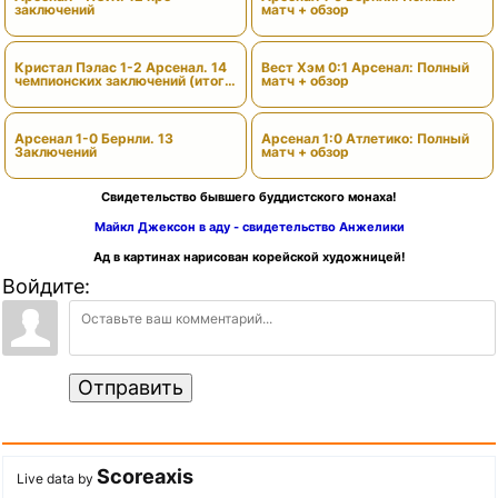
заключений
матч + обзор
Кристал Пэлас 1-2 Арсенал. 14
Вест Хэм 0:1 Арсенал: Полный
чемпионских заключений (итоги
матч + обзор
сезона)
Арсенал 1-0 Бернли. 13
Арсенал 1:0 Атлетико: Полный
Заключений
матч + обзор
Свидетельство бывшего буддистского монаха!
Майкл Джексон в аду - свидетельство Анжелики
Ад в картинах нарисован корейской художницей!
Войдите:
Отправить
Scoreaxis
Live data by