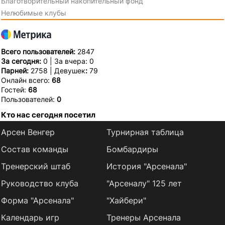
Благотворительный накопительный фонд
Нелюбимые клубы
Всего пользователей:
2847
За сегодня:
0 | За вчера: 0
Парней:
2758 | Девушек
:
79
Онлайн всего:
68
Гостей:
68
Пользователей:
0
Кто нас сегодня посетил
Арсен Венгер
Турнирная таблица
Состав команды
Бомбардиры
Тренерский штаб
История "Арсенала"
Руководство клуба
"Арсеналу" 125 лет
Форма "Арсенала"
"Хайбери"
Календарь игр
Тренеры Арсенала