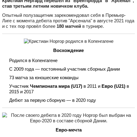
Кристиан Нёргард перешёл из "Брентфорда" в "Арсенал",
став третьим летним новичком клуба.
Опытный полузащитник зарекомендовал себя в Премьер-
Лиге с момента дебюта против "Арсенала" в августе 2021 года
и с тех пор провёл более
180 матчей
в турнире.
Восхождение
Родился в Копенгагене
С 2009 года — постоянный участник сборных Дании
73 матча за юношеские команды
Участник
Чемпионата мира (U17)
в 2011 и
Евро (U21)
в
2015 и 2017
Дебют за первую сборную — в 2020 году
Евро-мечта