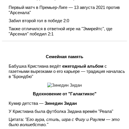
Первый матч в Премьер-Лиге — 13 августа 2021 против
"Арсенала"
Забил второй гол в победе 2:0
Также отличился в ответной игре на "Эмирейтс", где
"Арсенал" победил 2:1
Семейная память
Бабушка Кристиана ведёт
ежегодный альбом
с
газетными вырезками о его карьере — традиция началась
в "Брондбю"
Вдохновение от "Галактикос"
Кумир детства —
Зинедин Зидан
У Кристиана была футболка Зидана времён "Реала"
Цитата:
"Его аура, стиль, игра с Фигу и Раулем — это
было волшебство."