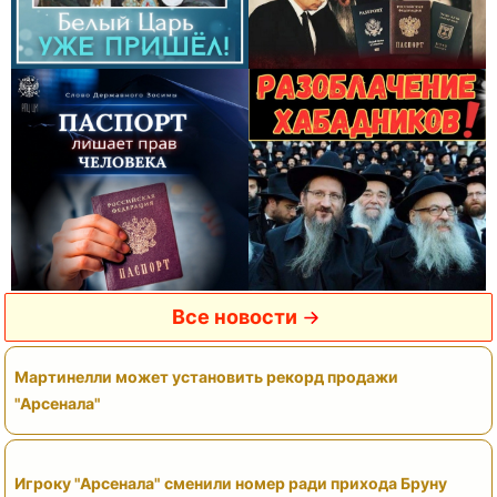
Все новости
Мартинелли может установить рекорд продажи
"Арсенала"
Игроку "Арсенала" сменили номер ради прихода Бруну