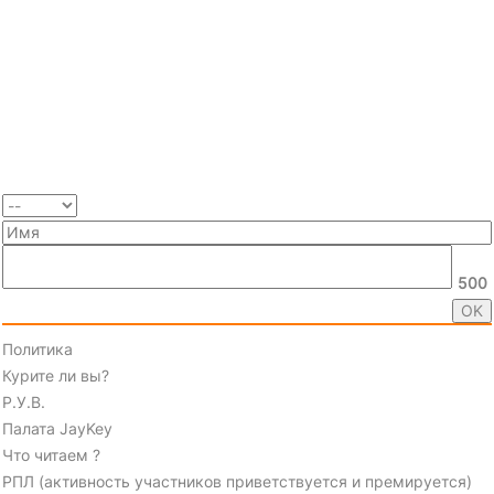
500
Политика
Курите ли вы?
Р.У.В.
Палата JayKey
Что читаем ?
РПЛ (активность участников приветствуется и премируется)