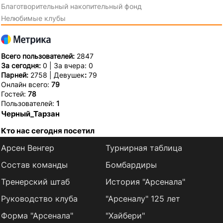
Благотворительный накопительный фонд
Нелюбимые клубы
Всего пользователей:
2847
За сегодня:
0 | За вчера: 0
Парней:
2758 | Девушек
:
79
Онлайн всего:
79
Гостей:
78
Пользователей:
1
Черный_Тарзан
Кто нас сегодня посетил
Арсен Венгер
Турнирная таблица
Состав команды
Бомбардиры
Тренерский штаб
История "Арсенала"
Руководство клуба
"Арсеналу" 125 лет
Форма "Арсенала"
"Хайбери"