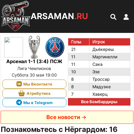
ARSAMAN
.RU
Голы
Игрок
21
Дьёкереш
11
Мартинелли
Арсенал 1-1 (3:4) ПСЖ
11
Сака
Лига Чемпионов
10
Эзе
Суббота 30 мая 19:00
8
Троссар
Мы Вконтакте
8
Мадуэке
Атрибутика
7
Хаверц
Все бомбардиры
Мы в Telegram
Все новости
Познакомьтесь с Нёргардом: 16