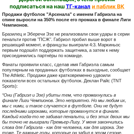
подписаться на наш
ТГ-канал
и паблик ВК
Продажи футболок "Арсенала" с именем Габриэла на
спине выросли на 350% после его промаха в финале Лиги
Чемпионов.
Бразилец и Эберечи Эзе не реализовали свои удары в серии
пенальти против "ПСЖ". Габриэл пробил выше ворот в
решающий момент, и французы выиграли 4:3. Маркиньос
первым подошёл поддержать защитника, а затем к нему
присоединились партнёры по команде.
Фанаты проявили класс, сделав имя Габриэла самым
популярным на проданных футболках в выходные, сообщает
The Athletic. Продажи даже кратковременно удвоили
показатели всех остальных футболок. Деклан Райс (TNT
Sports):
“Они (Габриэл и Эзе) убиты тем, что промахнулись в
финале Лиги Чемпионов. Это неприятно. Но мы любим их,
мы с ними, и такое случается в футболе. Они не будут
последними игроками, которые промахнутся в финале.
Каждый когда‑то не забивал пенальти, и без этих двоих мы
бы точно не выиграли Премьер‑Лигу. У меня закончились
слова для Габриэла - как для человека, как для игрока. Эзе
тоже. Те важные голы, которые он забил в этом сезоне.