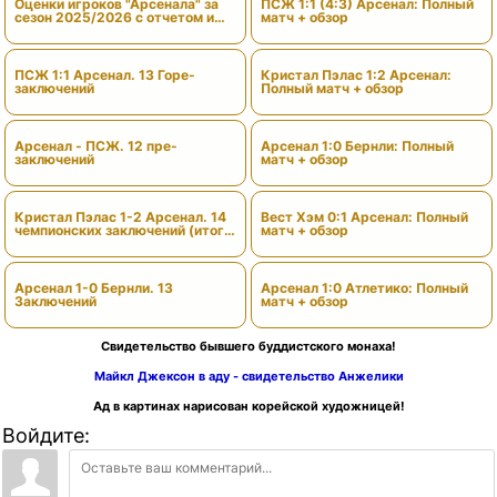
Оценки игроков "Арсенала" за
ПСЖ 1:1 (4:3) Арсенал: Полный
сезон 2025/2026 с отчетом и
матч + обзор
вердиктами
ПСЖ 1:1 Арсенал. 13 Горе-
Кристал Пэлас 1:2 Арсенал:
заключений
Полный матч + обзор
Арсенал - ПСЖ. 12 пре-
Арсенал 1:0 Бернли: Полный
заключений
матч + обзор
Кристал Пэлас 1-2 Арсенал. 14
Вест Хэм 0:1 Арсенал: Полный
чемпионских заключений (итоги
матч + обзор
сезона)
Арсенал 1-0 Бернли. 13
Арсенал 1:0 Атлетико: Полный
Заключений
матч + обзор
Свидетельство бывшего буддистского монаха!
Майкл Джексон в аду - свидетельство Анжелики
Ад в картинах нарисован корейской художницей!
Войдите: