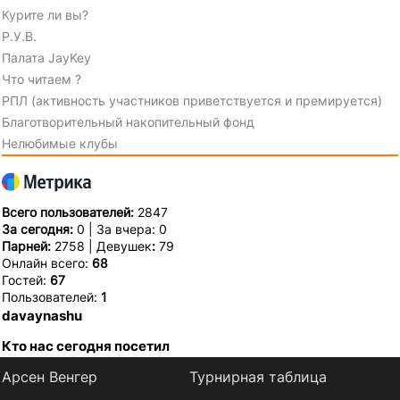
Курите ли вы?
Р.У.В.
Палата JayKey
Что читаем ?
РПЛ (активность участников приветствуется и премируется)
Благотворительный накопительный фонд
Нелюбимые клубы
Всего пользователей:
2847
За сегодня:
0 | За вчера: 0
Парней:
2758 | Девушек
:
79
Онлайн всего:
68
Гостей:
67
Пользователей:
1
davaynashu
Кто нас сегодня посетил
Арсен Венгер
Турнирная таблица