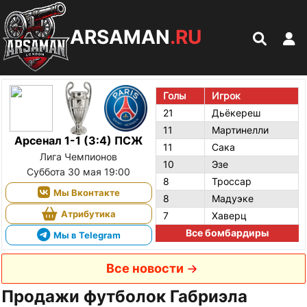
ARSAMAN
.RU
Голы
Игрок
21
Дьёкереш
11
Мартинелли
Арсенал 1-1 (3:4) ПСЖ
11
Сака
Лига Чемпионов
10
Эзе
Суббота 30 мая 19:00
8
Троссар
Мы Вконтакте
8
Мадуэке
Атрибутика
7
Хаверц
Все бомбардиры
Мы в Telegram
Все новости
Продажи футболок Габриэла