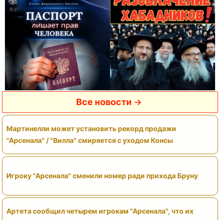
Все новости
Мартинелли может установить рекорд продажи
"Арсенала" / "Вилла" смиряется с уходом Консы
Игроку "Арсенала" сменили номер ради прихода Бруну
Артета сообщил четырем игрокам "Арсенала", что их