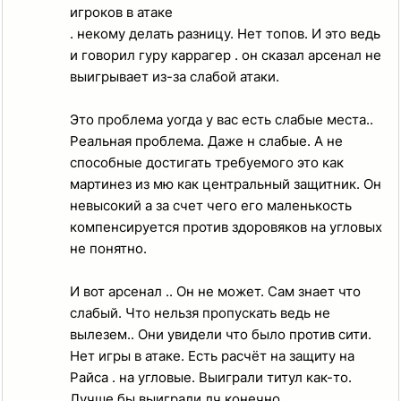
игроков в атаке
. некому делать разницу. Нет топов. И это ведь
и говорил гуру каррагер . он сказал арсенал не
выигрывает из-за слабой атаки.
Это проблема уогда у вас есть слабые места..
Реальная проблема. Даже н слабые. А не
способные достигать требуемого это как
мартинез из мю как центральный защитник. Он
невысокий а за счет чего его маленькость
компенсируется против здоровяков на угловых
не понятно.
И вот арсенал .. Он не может. Сам знает что
слабый. Что нельзя пропускать ведь не
вылезем.. Они увидели что было против сити.
Нет игры в атаке. Есть расчёт на защиту на
Райса . на угловые. Выиграли титул как-то.
Лучше бы выиграли лч конечно.