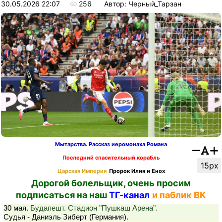
30.05.2026 22:07
256
Автор: Черный_Тарзан
Мытарства. Рассказ иеромонаха Романа
Последний спасительный корабль
15px
Царская Империя
Пророк Илия и Енох
Дорогой болельщик, очень просим
подписаться на наш
ТГ-канал
и паблик ВК
30 мая.
Будапешт. Стадион "Пушкаш Арена".
Судья - Даниэль Зиберт (Германия).