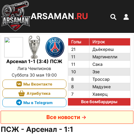
ARSAMAN
.RU
Голы
Игрок
21
Дьёкереш
11
Мартинелли
Арсенал 1-1 (3:4) ПСЖ
11
Сака
Лига Чемпионов
10
Эзе
Суббота 30 мая 19:00
8
Троссар
Мы Вконтакте
8
Мадуэке
Атрибутика
7
Хаверц
Все бомбардиры
Мы в Telegram
Все новости
ПСЖ - Арсенал - 1:1