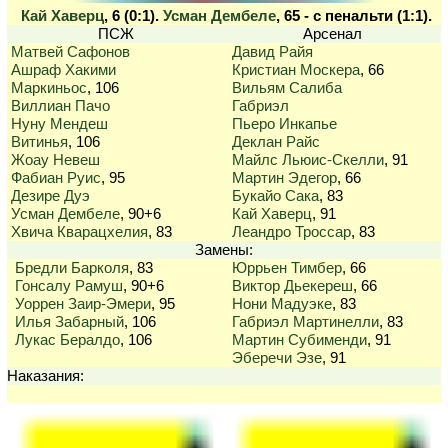
Кай Хаверц
, 6 (0:1).
Усман Дембеле
, 65 - с пенальти (1:1).
ПСЖ
Арсенал
Матвей Сафонов
Давид Райя
Ашраф Хакими
Кристиан Москера
, 66
Маркиньос
, 106
Вильям Салиба
Виллиан Пачо
Габриэл
Нуну Мендеш
Пьеро Инкапье
Витинья
, 106
Деклан Райс
Жоау Невеш
Майлс Льюис-Скелли
, 91
Фабиан Руис
, 95
Мартин Эдегор
, 66
Дезире Дуэ
Букайо Сака
, 83
Усман Дембеле
, 90+6
Кай Хаверц
, 91
Хвича Кварацхелия
, 83
Леандро Троссар
, 83
Замены:
Бредли Барколя
, 83
Юррьен Тимбер
, 66
Гонсалу Рамуш
, 90+6
Виктор Дьекереш
, 66
Уоррен Заир-Эмери
, 95
Нони Мадуэке
, 83
Илья Забарный
, 106
Габриэл Мартинелли
, 83
Лукас Бералдо
, 106
Мартин Субименди
, 91
Эберечи Эзе
, 91
Наказания: