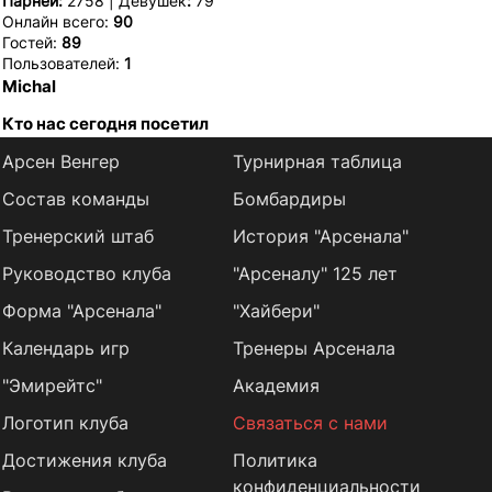
Парней:
2758 | Девушек
:
79
Онлайн всего:
90
Гостей:
89
Пользователей:
1
Michal
Кто нас сегодня посетил
Арсен Венгер
Турнирная таблица
Состав команды
Бомбардиры
Тренерский штаб
История "Арсенала"
Руководство клуба
"Арсеналу" 125 лет
Форма "Арсенала"
"Хайбери"
Календарь игр
Тренеры Арсенала
"Эмирейтс"
Академия
Логотип клуба
Связаться с нами
Достижения клуба
Политика
конфиденциальности