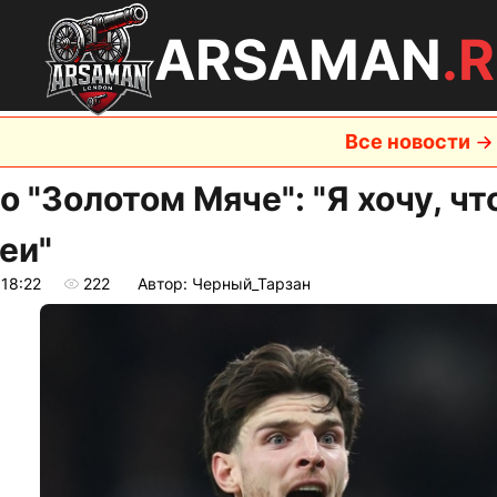
ARSAMAN
.
Все новости
 о "Золотом Мяче": "Я хочу, 
еи"
 18:22
222
Автор: Черный_Тарзан