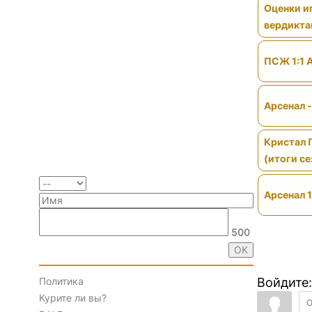
Оценки иг
вердикт
ПСЖ 1:1 
Арсенал 
Кристал 
(итоги се
Арсенал 1
500
Войдите:
Политика
Курите ли вы?