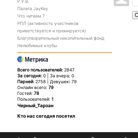
Р.У.В.
Палата JayKey
О
Что читаем ?
РПЛ (активность участников
приветствуется и премируется)
Благотворительный накопительный фонд
Нелюбимые клубы
Всего пользователей:
2847
За сегодня:
0 | За вчера: 0
Парней:
2758 | Девушек
:
79
Онлайн всего:
79
Гостей:
78
Пользователей:
1
Черный_Тарзан
Кто нас сегодня посетил