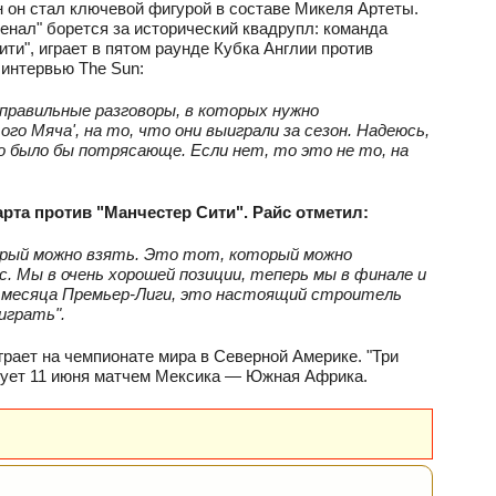
н он стал ключевой фигурой в составе Микеля Артеты.
сенал" борется за исторический квадрупл: команда
ти", играет в пятом раунде Кубка Англии против
 интервью The Sun:
 правильные разговоры, в которых нужно
о Мяча', на то, что они выиграли за сезон. Надеюсь,
о было бы потрясающе. Если нет, то это не то, на
рта против "Манчестер Сити". Райс отметил:
торый можно взять. Это тот, который можно
. Мы в очень хорошей позиции, теперь мы в финале и
ва месяца Премьер‑Лиги, это настоящий строитель
играть".
ыграет на чемпионате мира в Северной Америке. "Три
артует 11 июня матчем Мексика — Южная Африка.