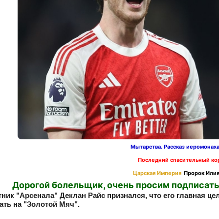
Мытарства. Рассказ иеромонах
Последний спасительный ко
Царская Империя
Пророк Илия
Дорогой болельщик, очень просим подписать
ник "Арсенала" Деклан Райс признался, что его главная це
ать на "Золотой Мяч".