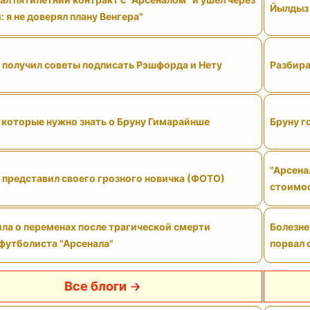
Йылдыз 
: я не доверял плану Венгера"
" получил советы подписать Рэшфорда и Нету
Разбира
 которые нужно знать о Бруну Гимарайнше
Бруну г
"Арсена
 представил своего грозного новичка (ФОТО)
стоимо
ла о переменах после трагической смерти
Болезне
футболиста "Арсенала"
порвал 
Все блоги