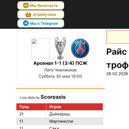
Мы Вконтакте
Атрибутика
Мы в Telegram
Райс
троф
Арсенал 1-1 (3:4) ПСЖ
Лига Чемпионов
26.02.2026
Суббота 30 мая 19:00
Scoreaxis
Live data by
Голы
Игрок
21
Дьёкереш
11
Мартинелли
11
Сака