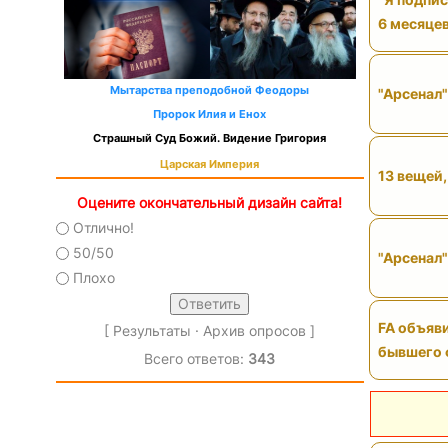
6 месяцев
Мытарства преподобной Феодоры
"Арсенал
Пророк Илия и Енох
Страшный Суд Божий. Видение Григория
Царская Империя
13 вещей,
Оцените окончательный дизайн сайта!
Отлично!
50/50
"Арсенал"
Плохо
FA объяви
[
Результаты
·
Архив опросов
]
бывшего 
Всего ответов:
343