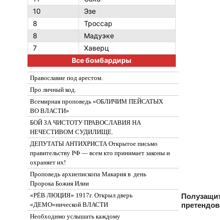
10
Эзе
8
Троссар
8
Мадуэке
7
Хаверц
Все бомбардиры
Православие под арестом.
Про личный код.
Всемирная проповедь «ОБЛИЧИМ ПЕЙСАТЫХ
ВО ВЛАСТИ»
БОЙ ЗА ЧИСТОТУ ПРАВОСЛАВИЯ НА
НЕЧЕСТИВОМ СУДИЛИЩЕ.
ДЕПУТАТЫ АНТИХРИСТА Открытое письмо
правительству РФ — всем кто принимает законы и
охраняет их!
Проповедь архиепископа Макария в день
Пророка Божия Илии
«РЁВ ЛЮЦИЯ» 1917г. Открыл дверь
Полузащит
претендов
«ДЕМО»нической ВЛАСТИ
Необходимо услышать каждому