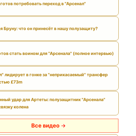
готов потребовать переход в "Арсенал"
я Бруну: что он принесёт в нашу полузащиту?
отов стать воином для "Арсенала" (полное интервью)
л" лидирует в гонке за "неприкасаемый" трансфер
стью £73m
нный удар для Артеты: полузащитник "Арсенала"
связку колена
Все видео