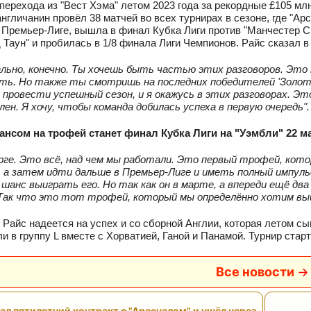
перехода из "Вест Хэма" летом 2023 года за рекордные £105 мл
англичанин провёл 38 матчей во всех турнирах в сезоне, где "Ар
 Премьер‑Лиге, вышла в финал Кубка Лиги против "Манчестер Си
Таун" и пробилась в 1/8 финала Лиги Чемпионов. Райс сказал в
льно, конечно. Ты хочешь быть частью этих разговоров. Это
ь. Но также ты смотришь на последних победителей 'Золотог
провести успешный сезон, и я окажусь в этих разговорах. Эт
лен. Я хочу, чтобы команда добилась успеха в первую очередь".
нсом на трофей станет финал Кубка Лиги на "Уэмбли" 22 ма
рге. Это всё, над чем мы работали. Это первый трофей, ко
 а затем идти дальше в Премьер‑Лиге и иметь полный импульс
 шанс выиграть его. Но так как он в марте, а впереди ещё д
 Так что это тот трофей, который мы определённо хотим вы
, Райс надеется на успех и со сборной Англии, которая летом с
ли в группу L вместе с Хорватией, Ганой и Панамой. Турнир ст
Все новости
ал пятилетний контракт с "Арсеналом" и ушёл через