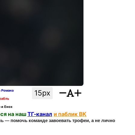
а Романа
15px
рабль
 и Енох
ся на наш
ТГ-канал
и паблик ВК
ль — помочь команде завоевать трофеи, а не лично