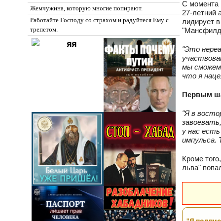
С момента 
Жемчужина, которую многие попирают.
27‑летний 
Работайте Господу со страхом и радуйтеся Ему с
лидирует в
трепетом.
"Мансфилд 
"Это нереа
участвоват
мы сможем 
что я наце
Первым ша
"Я в восто
завоевать,
у нас есть
импульса.
Кроме того
льва" попа
"Я подпис