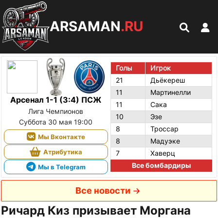
ARSAMAN
.RU
Голы
Игрок
21
Дьёкереш
11
Мартинелли
Арсенал 1-1 (3:4) ПСЖ
11
Сака
Лига Чемпионов
10
Эзе
Суббота 30 мая 19:00
8
Троссар
Мы Вконтакте
8
Мадуэке
Атрибутика
7
Хаверц
Все бомбардиры
Мы в Telegram
Все новости
Ричард Киз призывает Моргана