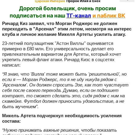
Царская Империя
Пророк Илия и Енох
Дорогой болельщик, очень просим
подписаться на наш
ТГ-канал
и паблик ВК
Ричард Киз заявил, что Морган Роджерс не должен
переходить в "Арсенал" этим летом, несмотря на интерес
клуба и личное желание Микеля Артеты усилить атаку.
23‑летний полузащитник "Астон Виллы" оценивается
примерно в £80 млн. Его универсальность делает его
привлекательным вариантом для Артеты, который хочет
укрепить левый фланг атаки. Ричард Кизс в соцсетях
написал:
“Я знаю, что 'Вилла' тоже может быть 'решительной', но
если я — Морган Роджерс, то я не иду никуда рядом с
'Арсеналом'. Он должен спросить Эзе, как тот чувствует
себя после своего перехода. Думаю, если он подпишет
контракт, то сможет сделать это, сидя рядом с ним на
скамейке. Футбол должен приносить удовольствие, а не
быть мучением”.
Микель Артета подчеркнул необходимость усиления
состава:
“Нужно принимать важные решения, чтобы показать