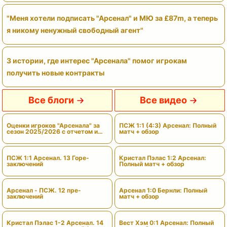
"Меня хотели подписать "Арсенал" и МЮ за £87m, а теперь
я никому ненужный свободный агент"
3 истории, где интерес "Арсенала" помог игрокам
получить новые контракты
Все блоги
Все видео
Оценки игроков "Арсенала" за
ПСЖ 1:1 (4:3) Арсенал: Полный
сезон 2025/2026 с отчетом и
матч + обзор
вердиктами
ПСЖ 1:1 Арсенал. 13 Горе-
Кристал Пэлас 1:2 Арсенал:
заключений
Полный матч + обзор
Арсенал - ПСЖ. 12 пре-
Арсенал 1:0 Бернли: Полный
заключений
матч + обзор
Кристал Пэлас 1-2 Арсенал. 14
Вест Хэм 0:1 Арсенал: Полный