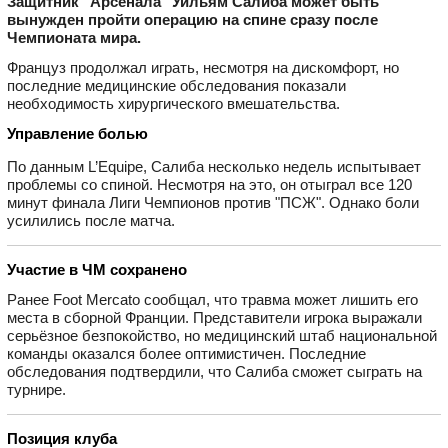
Защитник "Арсенала" Уильям Салиба может быть
вынужден пройти операцию на спине сразу после
Чемпионата мира.
Француз продолжал играть, несмотря на дискомфорт, но
последние медицинские обследования показали
необходимость хирургического вмешательства.
Управление болью
По данным L’Equipe, Салиба несколько недель испытывает
проблемы со спиной. Несмотря на это, он отыграл все 120
минут финала Лиги Чемпионов против "ПСЖ". Однако боли
усилились после матча.
Участие в ЧМ сохранено
Ранее Foot Mercato сообщал, что травма может лишить его
места в сборной Франции. Представители игрока выражали
серьёзное безпокойство, но медицинский штаб национальной
команды оказался более оптимистичен. Последние
обследования подтвердили, что Салиба сможет сыграть на
турнире.
Позиция клуба