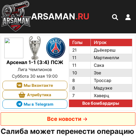
ARSAMAN
.RU
Голы
Игрок
21
Дьёкереш
11
Мартинелли
Арсенал 1-1 (3:4) ПСЖ
11
Сака
Лига Чемпионов
10
Эзе
Суббота 30 мая 19:00
8
Троссар
Мы Вконтакте
8
Мадуэке
Атрибутика
7
Хаверц
Все бомбардиры
Мы в Telegram
Все новости
Салиба может перенести операцию