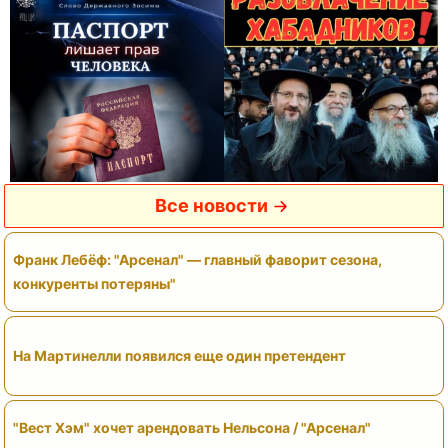
Все новости
Франк Лебёф: "Арсенал" — главный фаворит сезона,
конкуренты потеряны"
На Мартинелли появился еще один претендент
"Вест Хэм" хочет арендовать Нельсона / "Арсенал"