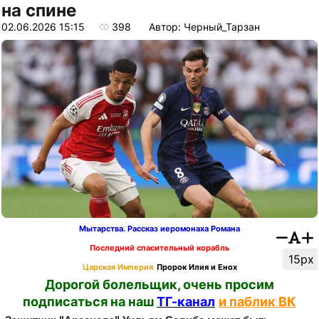
на спине
02.06.2026 15:15
398
Автор: Черный_Тарзан
Мытарства. Рассказ иеромонаха Романа
Последний спасительный корабль
15px
Царская Империя
Пророк Илия и Енох
Дорогой болельщик, очень просим
подписаться на наш
ТГ-канал
и паблик ВК