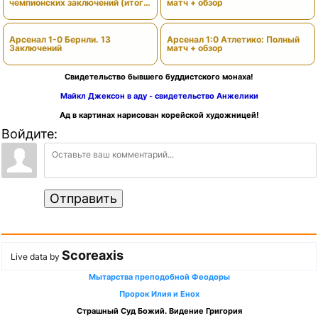
чемпионских заключений (итоги
матч + обзор
сезона)
Арсенал 1-0 Бернли. 13
Арсенал 1:0 Атлетико: Полный
Заключений
матч + обзор
Свидетельство бывшего буддистского монаха!
Майкл Джексон в аду - свидетельство Анжелики
Ад в картинах нарисован корейской художницей!
Войдите:
Отправить
Scoreaxis
Live data by
Мытарства преподобной Феодоры
Пророк Илия и Енох
Страшный Суд Божий. Видение Григория