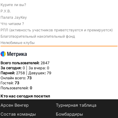
Курите ли вы?
Р.У.В.
Палата JayKey
Что читаем ?
РПЛ (активность участников приветствуется и премируется)
Благотворительный накопительный фонд
Нелюбимые клубы
Всего пользователей:
2847
За сегодня:
0 | За вчера: 0
Парней:
2758 | Девушек
:
79
Онлайн всего:
73
Гостей:
73
Пользователей:
0
Кто нас сегодня посетил
Арсен Венгер
Турнирная таблица
Состав команды
Бомбардиры