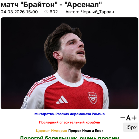
матч "Брайтон" - "Арсенал"
04.03.2026 15:00
602
Автор: Черный_Тарзан
Мытарства. Рассказ иеромонаха Романа
Последний спасительный корабль
15px
Царская Империя
Пророк Илия и Енох
Дорогой болельщик, очень просим