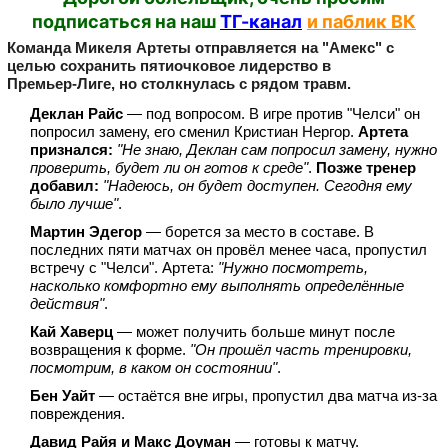
подписаться на наш
ТГ-канал
и паблик ВК
Команда Микеля Артеты отправляется на "Амекс" с
целью сохранить пятиочковое лидерство в
Премьер‑Лиге, но столкнулась с рядом травм.
Деклан Райс
— под вопросом. В игре против "Челси" он
попросил замену, его сменил Кристиан Нергор.
Артета
признался:
"Не знаю, Деклан сам попросил замену, нужно
проверить, будет ли он готов к среде"
.
Позже тренер
добавил:
"Надеюсь, он будет доступен. Сегодня ему
было лучше"
.
Мартин Эдегор
— борется за место в составе. В
последних пяти матчах он провёл менее часа, пропустил
встречу с "Челси". Артета:
"Нужно посмотреть,
насколько комфортно ему выполнять определённые
действия"
.
Кай Хаверц
— может получить больше минут после
возвращения к форме.
"Он прошёл часть тренировки,
посмотрим, в каком он состоянии"
.
Бен Уайт
— остаётся вне игры, пропустил два матча из‑за
повреждения.
Давид Райя и Макс Доуман
— готовы к матчу.