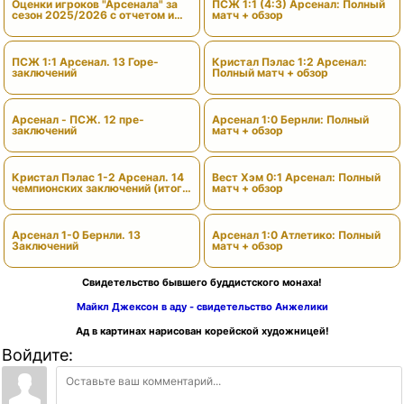
Оценки игроков "Арсенала" за
ПСЖ 1:1 (4:3) Арсенал: Полный
сезон 2025/2026 с отчетом и
матч + обзор
вердиктами
ПСЖ 1:1 Арсенал. 13 Горе-
Кристал Пэлас 1:2 Арсенал:
заключений
Полный матч + обзор
Арсенал - ПСЖ. 12 пре-
Арсенал 1:0 Бернли: Полный
заключений
матч + обзор
Кристал Пэлас 1-2 Арсенал. 14
Вест Хэм 0:1 Арсенал: Полный
чемпионских заключений (итоги
матч + обзор
сезона)
Арсенал 1-0 Бернли. 13
Арсенал 1:0 Атлетико: Полный
Заключений
матч + обзор
Свидетельство бывшего буддистского монаха!
Майкл Джексон в аду - свидетельство Анжелики
Ад в картинах нарисован корейской художницей!
Войдите: