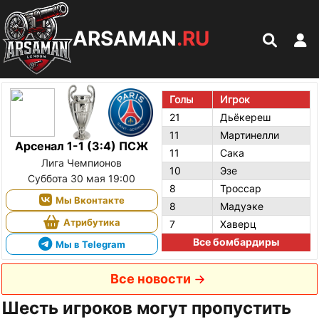
ARSAMAN
.RU
Голы
Игрок
21
Дьёкереш
11
Мартинелли
Арсенал 1-1 (3:4) ПСЖ
11
Сака
Лига Чемпионов
10
Эзе
Суббота 30 мая 19:00
8
Троссар
Мы Вконтакте
8
Мадуэке
Атрибутика
7
Хаверц
Все бомбардиры
Мы в Telegram
Все новости
Шесть игроков могут пропустить