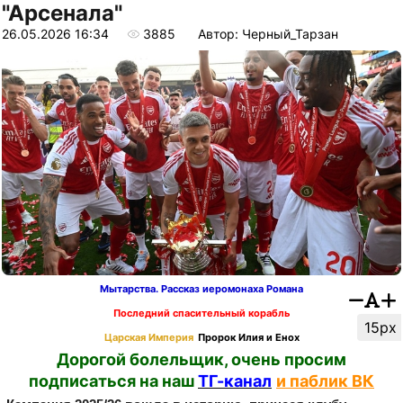
"Арсенала"
26.05.2026 16:34
3885
Автор: Черный_Тарзан
Мытарства. Рассказ иеромонаха Романа
Последний спасительный корабль
15px
Царская Империя
Пророк Илия и Енох
Дорогой болельщик, очень просим
подписаться на наш
ТГ-канал
и паблик ВК