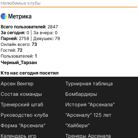
Нелюбимые клубы
Всего пользователей:
2847
За сегодня:
0 | За вчера: 0
Парней:
2758 | Девушек
:
79
Онлайн всего:
73
Гостей:
72
Пользователей:
1
Черный_Тарзан
Кто нас сегодня посетил
Арсен Венгер
Турнирная таблица
Состав команды
Бомбардиры
Тренерский штаб
История "Арсенала"
Руководство клуба
"Арсеналу" 125 лет
Форма "Арсенала"
"Хайбери"
Календарь игр
Тренеры Арсенала