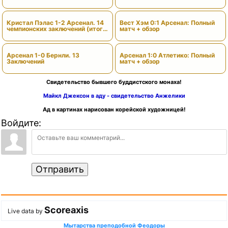
Кристал Пэлас 1-2 Арсенал. 14
Вест Хэм 0:1 Арсенал: Полный
чемпионских заключений (итоги
матч + обзор
сезона)
Арсенал 1-0 Бернли. 13
Арсенал 1:0 Атлетико: Полный
Заключений
матч + обзор
Свидетельство бывшего буддистского монаха!
Майкл Джексон в аду - свидетельство Анжелики
Ад в картинах нарисован корейской художницей!
Войдите:
Отправить
Scoreaxis
Live data by
Мытарства преподобной Феодоры