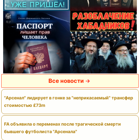
Все новости
"Арсенал" лидирует в гонке за "неприкасаемый" трансфер
стоимостью £73m
FA объявила о переменах после трагической смерти
бывшего футболиста "Арсенала"