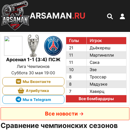
ARSAMAN
.RU
Голы
Игрок
21
Дьёкереш
11
Мартинелли
Арсенал 1-1 (3:4) ПСЖ
11
Сака
Лига Чемпионов
10
Эзе
Суббота 30 мая 19:00
8
Троссар
Мы Вконтакте
8
Мадуэке
Атрибутика
7
Хаверц
Все бомбардиры
Мы в Telegram
Все новости
Сравнение чемпионских сезонов