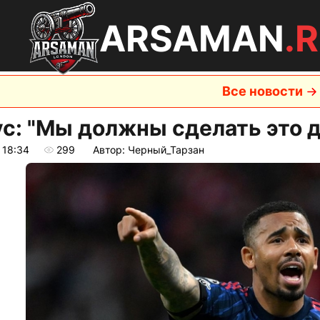
ARSAMAN
.
Все новости
с: "Мы должны сделать это 
 18:34
299
Автор: Черный_Тарзан