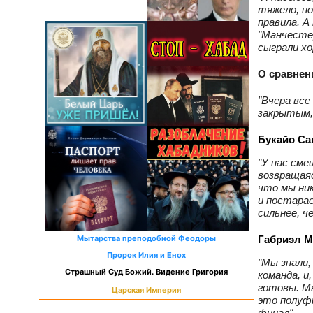
тяжело, но
правила. А
"Манчесте
сыграли хо
О сравнен
"Вчера все
закрытым,
Букайо Са
"У нас сме
возвращаяс
что мы ни
и постарае
сильнее, ч
Габриэл М
Мытарства преподобной Феодоры
Пророк Илия и Енох
"Мы знали,
Страшный Суд Божий. Видение Григория
команда, и
готовы. Мы
Царская Империя
это полуфи
финал".