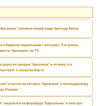
"Арсенала" сменили номер ради прихода Бруну
с и Баркола подписывают контракт, 5 игроков
 мечта "Арсенала" на ТО
х дорогих продаж "Арсенала" и почему это
льствует о заслугах Берта
хэм" ответил на интерес "Арсенала" к неожиданному
еру Ромеро
л" нацелился на форварда "Барселоны" и вингера