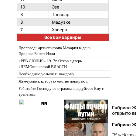
10
Эзе
8
Троссар
8
Мадуэке
7
Хаверц
Все бомбардиры
Проповедь архиепископа Макария в день
Пророка Божия Илии
«РЁВ ЛЮЦИЯ» 1917г. Открыл дверь
«ДЕМО»нической ВЛАСТИ
Необходимо услышать каждому
Жемчужина, которую многие попирают.
Работайте Господу со страхом и радуйтеся Ему с
трепетом.
Габриэл Ж
открыто в
Габриэл Ж
"Я надеюсь