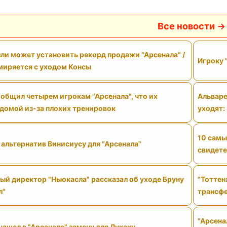
Все новости
ли может установить рекорд продажи "Арсенала" /
Игроку 
смиряется с уходом Консы
общил четырем игрокам "Арсенала", что их
Альваре
 домой из-за плохих тренировок
уходят:
10 самы
 альтернатив Винисиусу для "Арсенала"
свидете
ый директор "Ньюкасла" рассказал об уходе Бруну
"Тоттен
л"
трансф
"Арсена
нашел в "Арсенале" замену для Лукаку