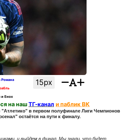
а Романа
15px
рабль
 и Енох
ся на наш
ТГ-канал
и паблик ВК
 с "Атлетико" в первом полуфинале Лиги Чемпионов
сенал" остаётся на пути к финалу.
иками, и выйдем в финал. Мы знали, что будет