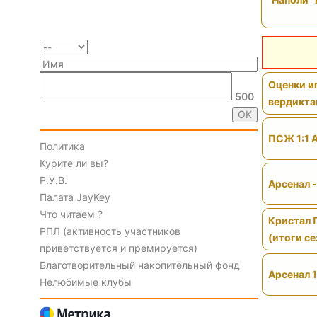
Оценки иг
500
вердикт
ПСЖ 1:1 
Политика
Курите ли вы?
Р.У.В.
Арсенал 
Палата JayKey
Что читаем ?
Кристал 
РПЛ (активность участников
(итоги се
приветствуется и премируется)
Благотворительный накопительный фонд
Арсенал 1
Нелюбимые клубы