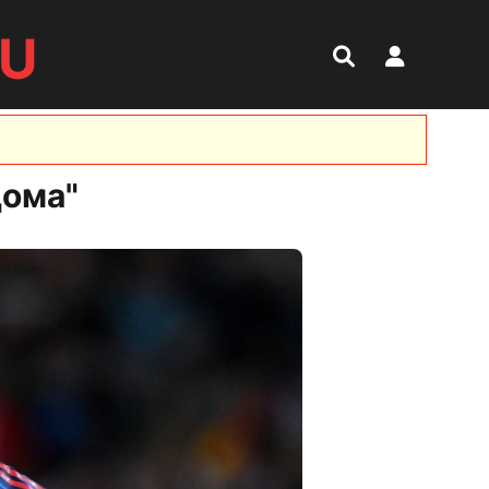
RU
дома"