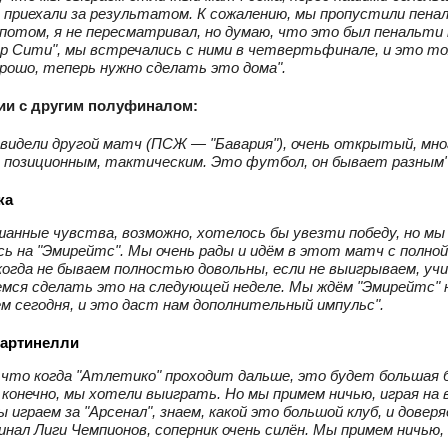
 приехали за результатом. К сожалению, мы пропустили пена
 потом, я не пересматривал, но думаю, что это был пенальти 
р Сити", мы встречались с ними в четвертьфинале, и это т
рошо, теперь нужно сделать это дома".
ии с другим полуфиналом:
 видели другой матч (ПСЖ — "Бавария"), очень открытый, мн
 позиционным, тактическим. Это футбол, он бывает разным"
ка
шанные чувства, возможно, хотелось бы увезти победу, но мы
ь на "Эмирейтс". Мы очень рады и идём в этот матч с полной
когда не бываем полностью довольны, если не выигрываем, у
мся сделать это на следующей неделе. Мы ждём "Эмирейтс" 
ем сегодня, и это даст нам дополнительный импульс".
артинелли
 что когда "Атлетико" проходит дальше, это будет большая б
, конечно, мы хотели выиграть. Но мы примем ничью, играя на 
 играем за "Арсенал", знаем, какой это большой клуб, и довер
нал Лиги Чемпионов, соперник очень силён. Мы примем ничью