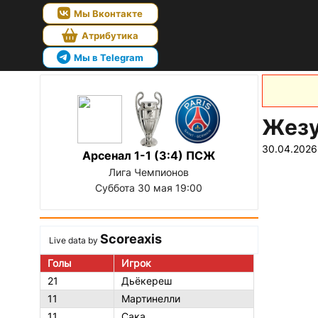
Мы Вконтакте
Атрибутика
Мы в Telegram
Жезу
30.04.2026
Арсенал 1-1 (3:4) ПСЖ
Лига Чемпионов
Суббота 30 мая 19:00
Scoreaxis
Live data by
Голы
Игрок
21
Дьёкереш
11
Мартинелли
11
Сака