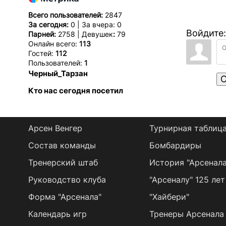
Всего пользователей:
2847
За сегодня:
0 | За вчера: 0
Войдите:
Парней:
2758 | Девушек
:
79
Онлайн всего:
113
Гостей:
112
Пользователей:
1
Черный_Тарзан
О
Кто нас сегодня посетил
Арсен Венгер
Турнирная таблиц
Состав команды
Бомбардиры
Тренерский штаб
История "Арсенала
Руководство клуба
"Арсеналу" 125 лет
Форма "Арсенала"
"Хайбери"
Календарь игр
Тренеры Арсенала