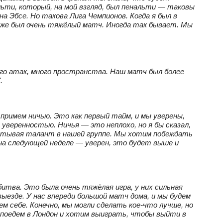
льти, который, на мой взгляд, был пенальти — таковы
на Эбсе. Но такова Лига Чемпионов. Когда я был в
оже был очень тяжёлый матч. Иногда так бывает. Мы
ого атак, много пространства. Наш матч был более
.
 примем ничью. Это как первый тайм, и мы уверены,
 уверенностью. Ничья — это неплохо, но я бы сказал,
читывая талант в нашей группе. Мы хотим побеждать
на следующей неделе — уверен, это будет выше и
итва. Это была очень тяжёлая игра, у них сильная
выезде. У нас впереди большой матч дома, и мы будем
яем себе. Конечно, мы могли сделать кое‑что лучше, но
, поедем в Лондон и хотим выиграть, чтобы выйти в