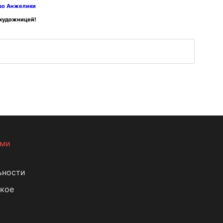
тво Анжелики
 художницей!
ами
ьности
кое