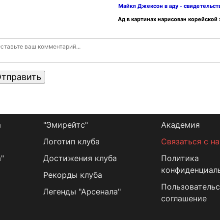
Майкл Джексон в аду - свидетельс
Ад в картинах нарисован корейской
тправить
а
"Эмирейтс"
Академия
Логотип клуба
Связаться с н
"
Достижения клуба
Политика
конфиденциал
Рекорды клуба
Пользовательс
Легенды "Арсенала"
соглашение