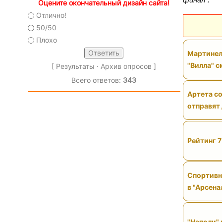
Оцените окончательный дизайн сайта!
Отлично!
50/50
Плохо
Мартинел
"Вилла" 
[
Результаты
·
Архив опросов
]
Всего ответов:
343
Артета со
отправят
Рейтинг 7
Спортивн
в "Арсена
"Наполи" 