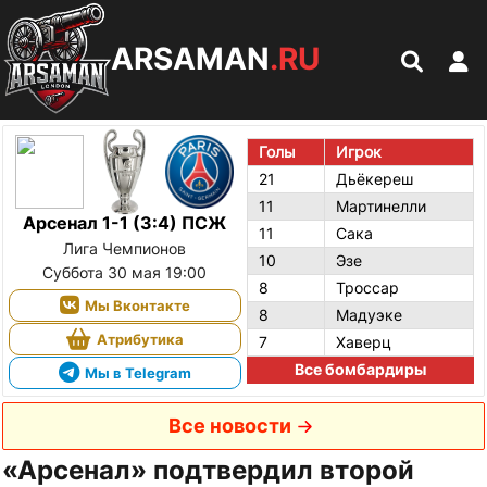
ARSAMAN
.RU
Голы
Игрок
21
Дьёкереш
11
Мартинелли
Арсенал 1-1 (3:4) ПСЖ
11
Сака
Лига Чемпионов
10
Эзе
Суббота 30 мая 19:00
8
Троссар
Мы Вконтакте
8
Мадуэке
Атрибутика
7
Хаверц
Все бомбардиры
Мы в Telegram
Все новости
«Арсенал» подтвердил второй