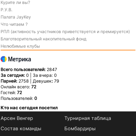
Курите ли вы?
Р.У.В.
Палата JayKey
Что читаем ?
РПЛ (активность участников приветствуется и премируется)
Благотворительный накопительный фонд
Нелюбимые клубы
Всего пользователей:
2847
За сегодня:
0 | За вчера: 0
Парней:
2758 | Девушек
:
79
Онлайн всего:
72
Гостей:
72
Пользователей:
0
Кто нас сегодня посетил
Арсен Венгер
Турнирная таблица
Состав команды
Бомбардиры