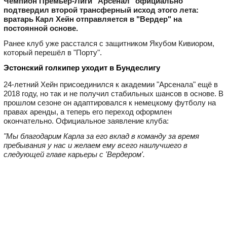
Чемпион Премьер-Лиги "Арсенал" официально
подтвердил второй трансферный исход этого лета:
вратарь Карл Хейн отправляется в "Вердер" на
постоянной основе.
Ранее клуб уже расстался с защитником Якубом Кивиором,
который перешёл в "Порту".
Эстонский голкипер уходит в Бундеслигу
24‑летний Хейн присоединился к академии "Арсенала" ещё в
2018 году, но так и не получил стабильных шансов в основе. В
прошлом сезоне он адаптировался к немецкому футболу на
правах аренды, а теперь его переход оформлен
окончательно. Официальное заявление клуба:
"Мы благодарим Карла за его вклад в команду за время
пребывания у нас и желаем ему всего наилучшего в
следующей главе карьеры с 'Вердером'.