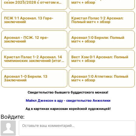
сезон 2025/2026 с отчетом и
матч + обзор
вердиктами
ПСЖ 1:1 Арсенал. 13 Горе-
Кристал Пэлас 1:2 Арсенал:
заключений
Полный матч + обзор
Арсенал - ПСЖ. 12 пре-
Арсенал 1:0 Бернли: Полный
заключений
матч + обзор
Кристал Пэлас 1-2 Арсенал. 14
Вест Хэм 0:1 Арсенал: Полный
чемпионских заключений (итоги
матч + обзор
сезона)
Арсенал 1-0 Бернли. 13
Арсенал 1:0 Атлетико: Полный
Заключений
матч + обзор
Свидетельство бывшего буддистского монаха!
Майкл Джексон в аду - свидетельство Анжелики
Ад в картинах нарисован корейской художницей!
Войдите: