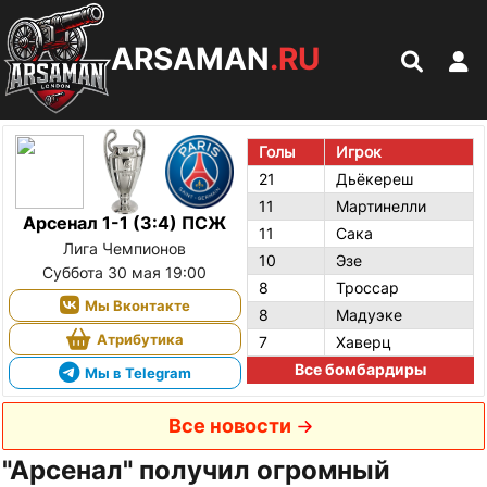
ARSAMAN
.RU
Голы
Игрок
21
Дьёкереш
11
Мартинелли
Арсенал 1-1 (3:4) ПСЖ
11
Сака
Лига Чемпионов
10
Эзе
Суббота 30 мая 19:00
8
Троссар
Мы Вконтакте
8
Мадуэке
Атрибутика
7
Хаверц
Все бомбардиры
Мы в Telegram
Все новости
"Арсенал" получил огромный