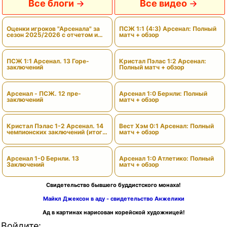
Все блоги
Все видео
Оценки игроков "Арсенала" за
ПСЖ 1:1 (4:3) Арсенал: Полный
сезон 2025/2026 с отчетом и
матч + обзор
вердиктами
ПСЖ 1:1 Арсенал. 13 Горе-
Кристал Пэлас 1:2 Арсенал:
заключений
Полный матч + обзор
Арсенал - ПСЖ. 12 пре-
Арсенал 1:0 Бернли: Полный
заключений
матч + обзор
Кристал Пэлас 1-2 Арсенал. 14
Вест Хэм 0:1 Арсенал: Полный
чемпионских заключений (итоги
матч + обзор
сезона)
Арсенал 1-0 Бернли. 13
Арсенал 1:0 Атлетико: Полный
Заключений
матч + обзор
Свидетельство бывшего буддистского монаха!
Майкл Джексон в аду - свидетельство Анжелики
Ад в картинах нарисован корейской художницей!
Войдите: