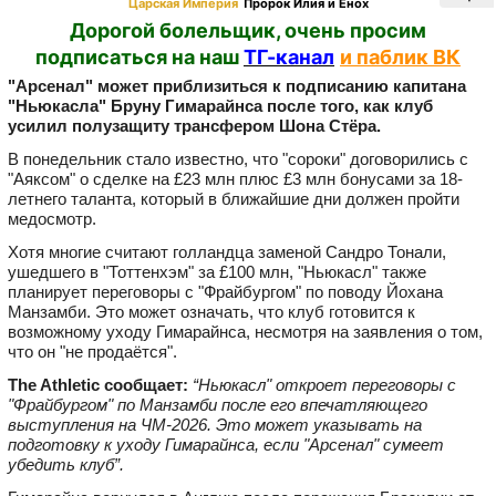
Царская Империя
Пророк Илия и Енох
Дорогой болельщик, очень просим
подписаться на наш
ТГ-канал
и паблик ВК
"Арсенал" может приблизиться к подписанию капитана
"Ньюкасла" Бруну Гимарайнса после того, как клуб
усилил полузащиту трансфером Шона Стёра.
В понедельник стало известно, что "сороки" договорились с
"Аяксом" о сделке на £23 млн плюс £3 млн бонусами за 18-
летнего таланта, который в ближайшие дни должен пройти
медосмотр.
Хотя многие считают голландца заменой Сандро Тонали,
ушедшего в "Тоттенхэм" за £100 млн, "Ньюкасл" также
планирует переговоры с "Фрайбургом" по поводу Йохана
Манзамби. Это может означать, что клуб готовится к
возможному уходу Гимарайнса, несмотря на заявления о том,
что он "не продаётся".
The Athletic сообщает:
“Ньюкасл" откроет переговоры с
"Фрайбургом" по Манзамби после его впечатляющего
выступления на ЧМ-2026. Это может указывать на
подготовку к уходу Гимарайнса, если "Арсенал" сумеет
убедить клуб”.