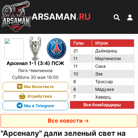
ARSAMAN
.RU
Голы
Игрок
21
Дьёкереш
11
Мартинелли
Арсенал 1-1 (3:4) ПСЖ
11
Сака
Лига Чемпионов
10
Эзе
Суббота 30 мая 19:00
8
Троссар
Мы Вконтакте
8
Мадуэке
Атрибутика
7
Хаверц
Все бомбардиры
Мы в Telegram
Все новости
"Арсеналу" дали зеленый свет на