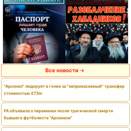
Все новости
"Арсенал" лидирует в гонке за "неприкасаемый" трансфер
стоимостью £73m
FA объявила о переменах после трагической смерти
бывшего футболиста "Арсенала"