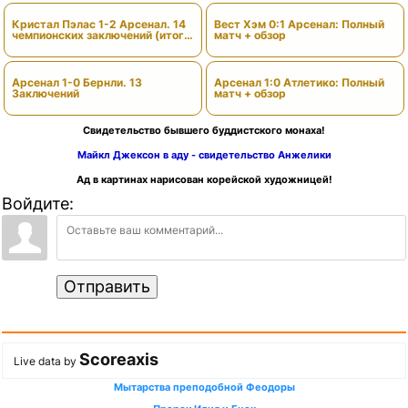
Кристал Пэлас 1-2 Арсенал. 14
Вест Хэм 0:1 Арсенал: Полный
чемпионских заключений (итоги
матч + обзор
сезона)
Арсенал 1-0 Бернли. 13
Арсенал 1:0 Атлетико: Полный
Заключений
матч + обзор
Свидетельство бывшего буддистского монаха!
Майкл Джексон в аду - свидетельство Анжелики
Ад в картинах нарисован корейской художницей!
Войдите:
Отправить
Scoreaxis
Live data by
Мытарства преподобной Феодоры