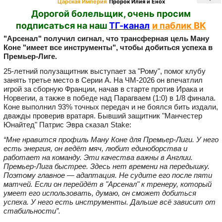
Царская Империя
Пророк Илия и Енох
Дорогой болельщик, очень просим
подписаться на наш
ТГ-канал
и паблик ВК
"Арсенал" получил сигнал, что трансферная цель Ману
Коне "имеет все инструменты", чтобы добиться успеха в
Премьер-Лиге.
25-летний полузащитник выступает за "Рому", помог клубу
занять третье место в Серии А. На ЧМ-2026 он впечатлил
игрой за сборную Франции, начав в старте против Ирака и
Норвегии, а также в победе над Парагваем (1:0) в 1/8 финала.
Коне выполнил 93% точных передач и не боялся бить издали,
дважды проверив вратаря. Бывший защитник "Манчестер
Юнайтед" Патрис Эвра сказал Stake:
“Мне нравится профиль Ману Коне для Премьер-Лиги. У него
есть энергия, он ведёт мяч, любит единоборства и
работает на команду. Эти качества важны в Англии.
Премьер-Лига быстрее. Здесь нет времени на передышку.
Поэтому главное — адаптация. Не судите его после пяти
матчей. Если он перейдёт в "Арсенал" к тренеру, который
умеет его использовать, думаю, он сможет добиться
успеха. У него есть инструменты. Дальше всё зависит от
стабильности”.