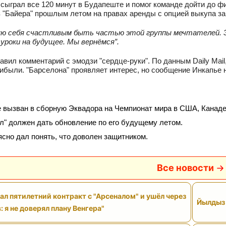
сыграл все 120 минут в Будапеште и помог команде дойти до фи
 "Байера" прошлым летом на правах аренды с опцией выкупа за
ю себя счастливым быть частью этой группы мечтателей. Эт
 уроки на будущее. Мы вернёмся”.
тавил комментарий с эмодзи "сердце‑руки". По данным Daily Mail
рибыли. "Барселона" проявляет интерес, но сообщение Инкапье на
 вызван в сборную Эквадора на Чемпионат мира в США, Канаде
л" должен дать обновление по его будущему летом.
ясно дал понять, что доволен защитником.
Все новости
ал пятилетний контракт с "Арсеналом" и ушёл через
Йылдыз 
: я не доверял плану Венгера"