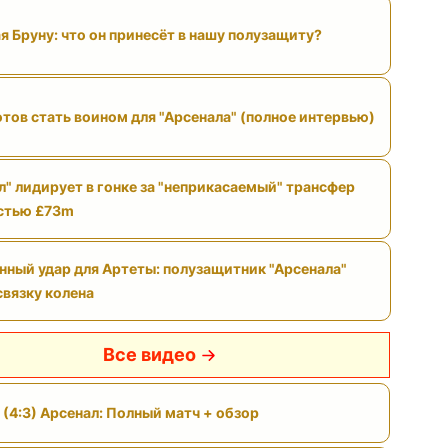
я Бруну: что он принесёт в нашу полузащиту?
отов стать воином для "Арсенала" (полное интервью)
л" лидирует в гонке за "неприкасаемый" трансфер
стью £73m
нный удар для Артеты: полузащитник "Арсенала"
связку колена
Все видео
 (4:3) Арсенал: Полный матч + обзор