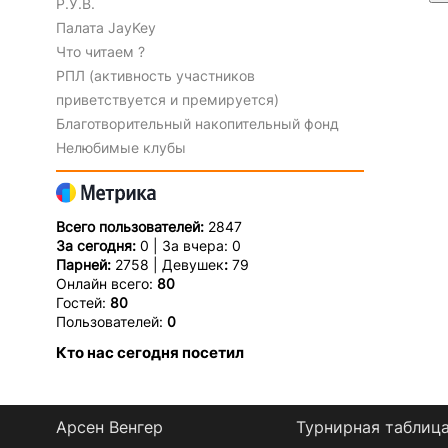
Р.У.В.
Палата JayKey
Что читаем ?
РПЛ (активность участников
приветствуется и премируется)
Благотворительный накопительный фонд
Нелюбимые клубы
Всего пользователей:
2847
За сегодня:
0 | За вчера: 0
Парней:
2758 | Девушек
:
79
Онлайн всего:
80
Гостей:
80
Пользователей:
0
Кто нас сегодня посетил
Арсен Венгер
Турнирная таблиц