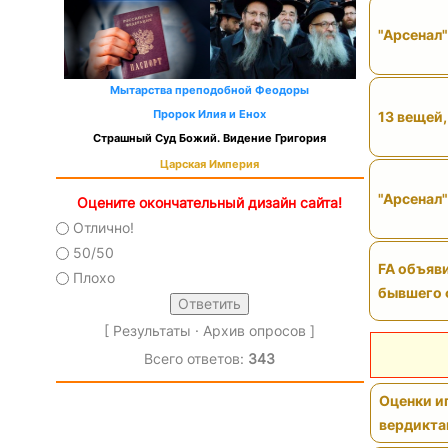
"Арсенал
Мытарства преподобной Феодоры
13 вещей,
Пророк Илия и Енох
Страшный Суд Божий. Видение Григория
Царская Империя
"Арсенал"
Оцените окончательный дизайн сайта!
Отлично!
50/50
FA объяви
Плохо
бывшего 
[
Результаты
·
Архив опросов
]
Всего ответов:
343
Оценки иг
вердикт