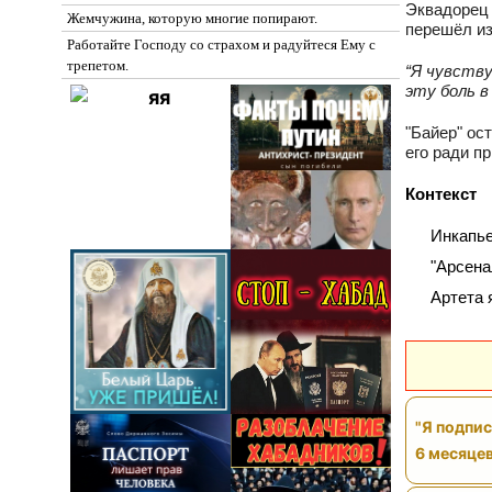
Эквадорец 
Жемчужина, которую многие попирают.
перешёл из
Работайте Господу со страхом и радуйтеся Ему с
трепетом.
“Я чувству
эту боль в
"Байер" ос
его ради п
Контекст
Инкапье
"Арсена
Артета 
"Я подпис
6 месяцев