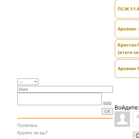
ПСЖ 1:1 
Арсенал 
Кристал 
(итоги се
Арсенал 1
500
Войдите:
Политика
Курите ли вы?
О