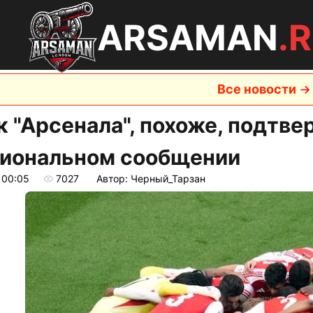
ARSAMAN
.
Все новости
к "Арсенала", похоже, подтве
иональном сообщении
 00:05
7027
Автор: Черный_Тарзан