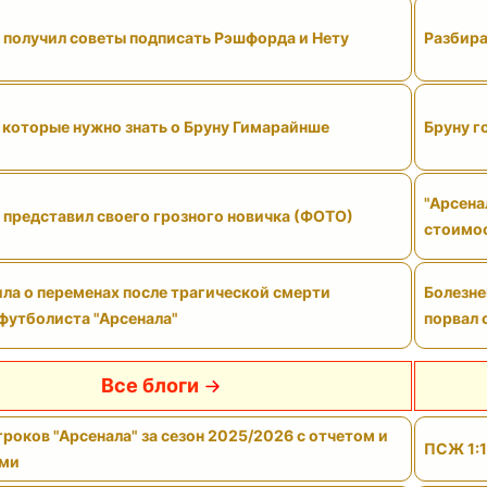
" получил советы подписать Рэшфорда и Нету
Разбира
 которые нужно знать о Бруну Гимарайнше
Бруну г
"Арсена
 представил своего грозного новичка (ФОТО)
стоимо
ла о переменах после трагической смерти
Болезне
футболиста "Арсенала"
порвал 
Все блоги
роков "Арсенала" за сезон 2025/2026 с отчетом и
ПСЖ 1:1
ами