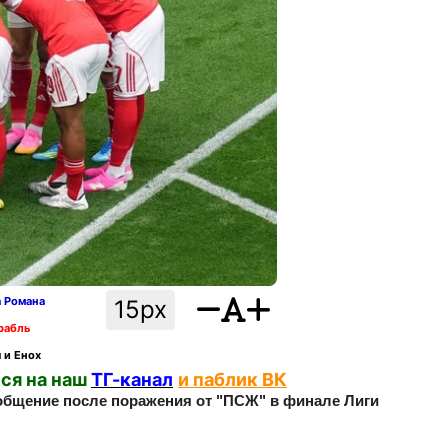
а Романа
15px
рабль
 и Енох
ся на наш
ТГ-канал
и паблик ВК
общение после поражения от "ПСЖ" в финале Лиги