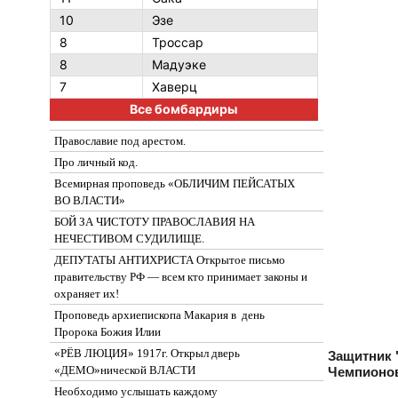
10
Эзе
8
Троссар
8
Мадуэке
7
Хаверц
Все бомбардиры
Православие под арестом.
Про личный код.
Всемирная проповедь «ОБЛИЧИМ ПЕЙСАТЫХ
ВО ВЛАСТИ»
БОЙ ЗА ЧИСТОТУ ПРАВОСЛАВИЯ НА
НЕЧЕСТИВОМ СУДИЛИЩЕ.
ДЕПУТАТЫ АНТИХРИСТА Открытое письмо
правительству РФ — всем кто принимает законы и
охраняет их!
Проповедь архиепископа Макария в день
Пророка Божия Илии
«РЁВ ЛЮЦИЯ» 1917г. Открыл дверь
Защитник 
«ДЕМО»нической ВЛАСТИ
Чемпионов
Необходимо услышать каждому