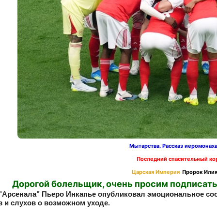
Мытарства. Рассказ иеромонах
Последний спасительный ко
Царская Империя
Пророк Илия
Дорогой болельщик, очень просим подписать
"Арсенала" Пьеро Инкапье опубликовал эмоциональное со
 и слухов о возможном уходе.