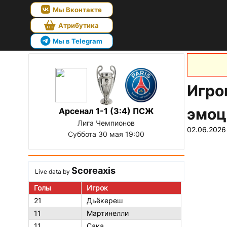
Мы Вконтакте
Атрибутика
Мы в Telegram
Игро
эмоц
Арсенал 1-1 (3:4) ПСЖ
Лига Чемпионов
02.06.2026
Суббота 30 мая 19:00
Scoreaxis
Live data by
Голы
Игрок
21
Дьёкереш
11
Мартинелли
11
Сака