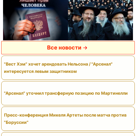
Все новости
"Вест Хэм" хочет арендовать Нельсона / "Арсенал"
интересуется левым защитником
"Арсенал" уточнил трансферную позицию по Мартинелли
Пресс-конференция Микеля Артеты после матча против
"Боруссии"