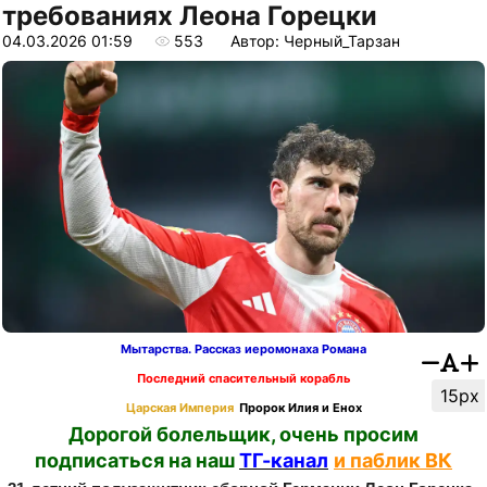
требованиях Леона Горецки
04.03.2026 01:59
553
Автор: Черный_Тарзан
Мытарства. Рассказ иеромонаха Романа
Последний спасительный корабль
15px
Царская Империя
Пророк Илия и Енох
Дорогой болельщик, очень просим
подписаться на наш
ТГ-канал
и паблик ВК