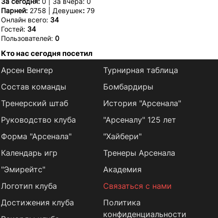
За сегодня:
0 | За вчера: 0
Парней:
2758 | Девушек
:
79
Онлайн всего:
34
Гостей:
34
Пользователей:
0
Кто нас сегодня посетил
Арсен Венгер
Турнирная таблица
Состав команды
Бомбардиры
Тренерский штаб
История "Арсенала"
Руководство клуба
"Арсеналу" 125 лет
Форма "Арсенала"
"Хайбери"
Календарь игр
Тренеры Арсенала
"Эмирейтс"
Академия
Логотип клуба
Связаться с нами
Достижения клуба
Политика
конфиденциальности