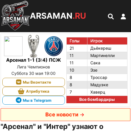
ARSAMAN
.RU
Голы
Игрок
21
Дьёкереш
11
Мартинелли
Арсенал 1-1 (3:4) ПСЖ
11
Сака
Лига Чемпионов
10
Эзе
Суббота 30 мая 19:00
8
Троссар
Мы Вконтакте
8
Мадуэке
Атрибутика
7
Хаверц
Все бомбардиры
Мы в Telegram
Все новости
"Арсенал" и "Интер" узнают о