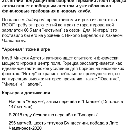
31‑летний полузащитник сборной Германии Леон Горецка
летом станет свободным агентом и уже обозначил
финансовые требования к новому клубу.
По данным
Tuttosport
, представители игрока из агентства
ROOF требуют трёхлетний контракт с гарантированной
зарплатой €6,5 млн "чистыми" за сезон. Для "Интера" это
поставило бы его на уровень с Николо Бареллой и Хаканом
Чалханоглу.
"Арсенал" тоже в игре
Клуб Микеля Артеты активно ищет опытного и физически
мощного игрока в центр поля. Горецка рассматривается как
идеальное тактическое усиление для борьбы на нескольких
фронтах. "Интер" сохраняет небольшое преимущество, но
конкуренция высока: интерес проявляют также "Ювентус",
"Милан" и "Наполи".
Карьера и достижения
Начал в "Бохуме", затем перешёл в "Шальке" (19 голов в
147 матчах).
В 2018 году безплатно перешёл в "Баварию".
296 матчей, шесть титулов Бундеслиги, победа в Лиге
Чемпионов‑2020.