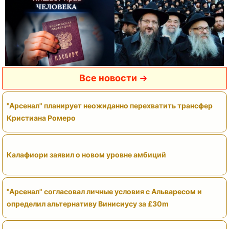
Все новости
"Арсенал" планирует неожиданно перехватить трансфер
Кристиана Ромеро
Калафиори заявил о новом уровне амбиций
"Арсенал" согласовал личные условия с Альваресом и
определил альтернативу Винисиусу за £30m