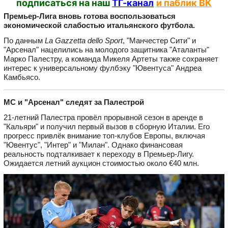
подписаться на наш
ТГ-канал
и паблик ВК
Премьер-Лига вновь готова воспользоваться
экономической слабостью итальянского футбола.
По данным
La Gazzetta dello Sport
, "Манчестер Сити" и
"Арсенал" нацелились на молодого защитника "Аталанты"
Марко Палестру, а команда Микеля Артеты также сохраняет
интерес к универсальному фулбэку "Ювентуса" Андреа
Камбьясо.
МС и "Арсенал" следят за Палестрой
21-летний Палестра провёл прорывной сезон в аренде в
"Кальяри" и получил первый вызов в сборную Италии. Его
прогресс привлёк внимание топ-клубов Европы, включая
"Ювентус", "Интер" и "Милан". Однако финансовая
реальность подталкивает к переходу в Премьер-Лигу.
Ожидается летний аукцион стоимостью около €40 млн.