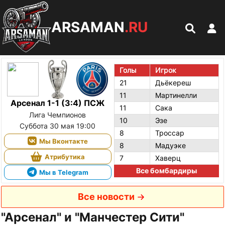
ARSAMAN
.RU
Голы
Игрок
21
Дьёкереш
11
Мартинелли
Арсенал 1-1 (3:4) ПСЖ
11
Сака
Лига Чемпионов
10
Эзе
Суббота 30 мая 19:00
8
Троссар
Мы Вконтакте
8
Мадуэке
Атрибутика
7
Хаверц
Все бомбардиры
Мы в Telegram
Все новости
"Арсенал" и "Манчестер Сити"