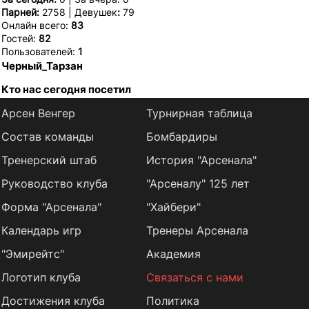
Парней:
2758 | Девушек
:
79
Онлайн всего:
83
Гостей:
82
Пользователей:
1
Черный_Тарзан
Кто нас сегодня посетил
Арсен Венгер
Турнирная таблица
Состав команды
Бомбардиры
Тренерский штаб
История "Арсенала"
Руководство клуба
"Арсеналу" 125 лет
Форма "Арсенала"
"Хайбери"
Календарь игр
Тренеры Арсенала
"Эмирейтс"
Академия
Логотип клуба
Связаться с нами
Достижения клуба
Политика