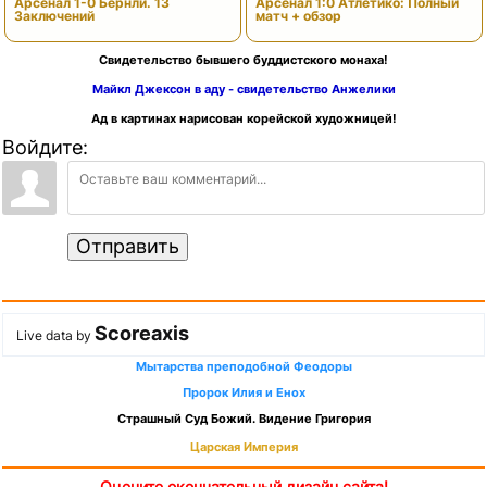
Арсенал 1-0 Бернли. 13
Арсенал 1:0 Атлетико: Полный
Заключений
матч + обзор
Свидетельство бывшего буддистского монаха!
Майкл Джексон в аду - свидетельство Анжелики
Ад в картинах нарисован корейской художницей!
Войдите:
Отправить
Scoreaxis
Live data by
Мытарства преподобной Феодоры
Пророк Илия и Енох
Страшный Суд Божий. Видение Григория
Царская Империя
Оцените окончательный дизайн сайта!