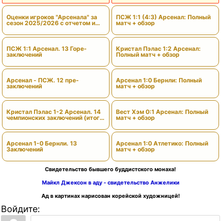
Оценки игроков "Арсенала" за
ПСЖ 1:1 (4:3) Арсенал: Полный
сезон 2025/2026 с отчетом и
матч + обзор
вердиктами
ПСЖ 1:1 Арсенал. 13 Горе-
Кристал Пэлас 1:2 Арсенал:
заключений
Полный матч + обзор
Арсенал - ПСЖ. 12 пре-
Арсенал 1:0 Бернли: Полный
заключений
матч + обзор
Кристал Пэлас 1-2 Арсенал. 14
Вест Хэм 0:1 Арсенал: Полный
чемпионских заключений (итоги
матч + обзор
сезона)
Арсенал 1-0 Бернли. 13
Арсенал 1:0 Атлетико: Полный
Заключений
матч + обзор
Свидетельство бывшего буддистского монаха!
Майкл Джексон в аду - свидетельство Анжелики
Ад в картинах нарисован корейской художницей!
Войдите: