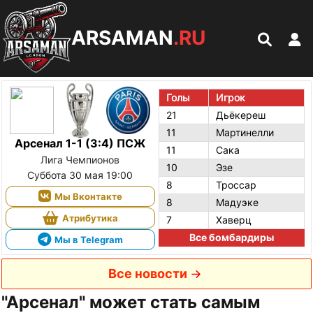
ARSAMAN
.RU
Голы
Игрок
21
Дьёкереш
11
Мартинелли
Арсенал 1-1 (3:4) ПСЖ
11
Сака
Лига Чемпионов
10
Эзе
Суббота 30 мая 19:00
8
Троссар
Мы Вконтакте
8
Мадуэке
Атрибутика
7
Хаверц
Все бомбардиры
Мы в Telegram
Все новости
"Арсенал" может стать самым