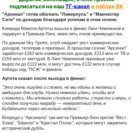
подписаться на наш
ТГ-канал
и паблик ВК
"Арсенал" готов обогнать "Ливерпуль" и "Манчестер
Сити" по доходам благодаря успехам в этом сезоне.
Команда Микеля Артеты вышла в финал Лиги Чемпионов и
лидирует в Премьер‑Лиге, имея пять очков преимущества.
По данным Sky Sports, клуб ожидает рост коммерческих
доходов, телеправ и призовых. В прошлом сезоне "Арсенал"
заработал £263 млн коммерческих доходов, £213 млн от ТВ и
£154 млн от матчдэй. В Лиге Чемпионов призовые уже
выросли до £122 млн, и могут достичь £132 млн в случае
победы над "ПСЖ" в финале.
Артета сказал после выхода в финал:
"Это очень трудно и сложно, но мы едины в желании и
амбициях для клуба. Нужно немного удачи, чтобы всё
сложилось. Мы вложили столько работы, страсти и веры, и
сегодня получили награду — невероятный день в
Будапеште через несколько недель".
Впереди у "Арсенала" три матча Премьер‑Лиги против "Вест
Хэма", "Бёрнли" и "Кристал Пэлас", которые могут закрепить
исторический дубль.