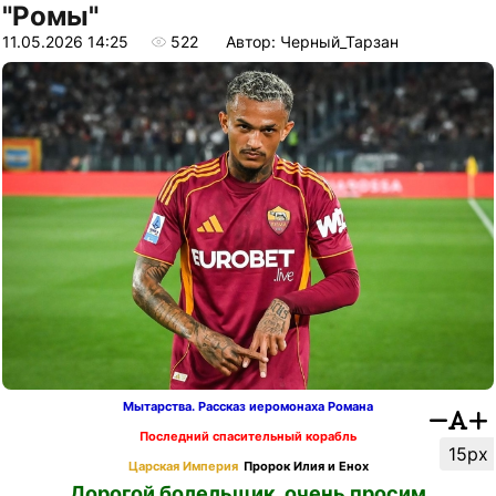
"Ромы"
11.05.2026 14:25
522
Автор: Черный_Тарзан
Мытарства. Рассказ иеромонаха Романа
Последний спасительный корабль
15px
Царская Империя
Пророк Илия и Енох
Дорогой болельщик, очень просим