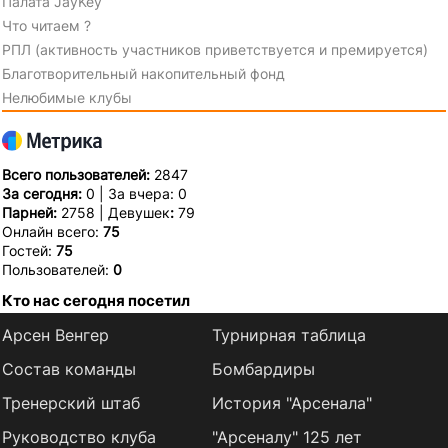
Палата JayKey
Что читаем ?
РПЛ (активность участников приветствуется и премируется)
Благотворительный накопительный фонд
Нелюбимые клубы
Всего пользователей:
2847
За сегодня:
0 | За вчера: 0
Парней:
2758 | Девушек
:
79
Онлайн всего:
75
Гостей:
75
Пользователей:
0
Кто нас сегодня посетил
Арсен Венгер
Турнирная таблица
Состав команды
Бомбардиры
Тренерский штаб
История "Арсенала"
Руководство клуба
"Арсеналу" 125 лет