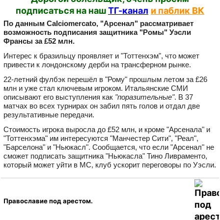
подписаться на наш
ТГ-канал
и паблик ВК
По данным Calciomercato, "Арсенал" рассматривает
возможность подписания защитника "Ромы" Уэсли
Франсы за £52 млн.
Интерес к бразильцу проявляет и "Тоттенхэм", что может
привести к лондонскому дерби на трансферном рынке.
22‑летний фулбэк перешёл в "Рому" прошлым летом за £26
млн и уже стал ключевым игроком. Итальянские СМИ
описывают его выступления как
"поразительные"
. В 37
матчах во всех турнирах он забил пять голов и отдал две
результативные передачи.
Стоимость игрока выросла до £52 млн, и кроме "Арсенала" и
"Тоттенхэма" им интересуются "Манчестер Сити", "Реал",
"Барселона" и "Ньюкасл". Сообщается, что если "Арсенал" не
сможет подписать защитника "Ньюкасла" Тино Ливраменто,
который может уйти в МС, клуб ускорит переговоры по Уэсли.
Православие под арестом.