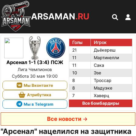
ARSAMAN
.RU
Голы
Игрок
21
Дьёкереш
11
Мартинелли
Арсенал 1-1 (3:4) ПСЖ
11
Сака
Лига Чемпионов
10
Эзе
Суббота 30 мая 19:00
8
Троссар
Мы Вконтакте
8
Мадуэке
Атрибутика
7
Хаверц
Все бомбардиры
Мы в Telegram
Все новости
"Арсенал" нацелился на защитника