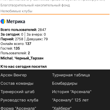
Благотворительный накопительный фонд
Нелюбимые клубы
Всего пользователей:
2847
За сегодня:
0 | За вчера: 0
Парней:
2758 | Девушек
:
79
Онлайн всего:
137
Гостей:
135
Пользователей:
2
Michal
Черный_Тарзан
,
Кто нас сегодня посетил
Арсен Венгер
Турнирная таблица
Состав команды
Бомбардиры
Тренерский штаб
История "Арсенала"
Руководство клуба
"Арсеналу" 125 лет
Форма "Арсенала"
"Хайбери"