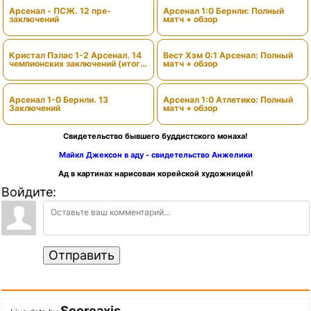
Арсенал - ПСЖ. 12 пре-
Арсенал 1:0 Бернли: Полный
заключений
матч + обзор
Кристал Пэлас 1-2 Арсенал. 14
Вест Хэм 0:1 Арсенал: Полный
чемпионских заключений (итоги
матч + обзор
сезона)
Арсенал 1-0 Бернли. 13
Арсенал 1:0 Атлетико: Полный
Заключений
матч + обзор
Свидетельство бывшего буддистского монаха!
Майкл Джексон в аду - свидетельство Анжелики
Ад в картинах нарисован корейской художницей!
Войдите:
Отправить
Scoreaxis