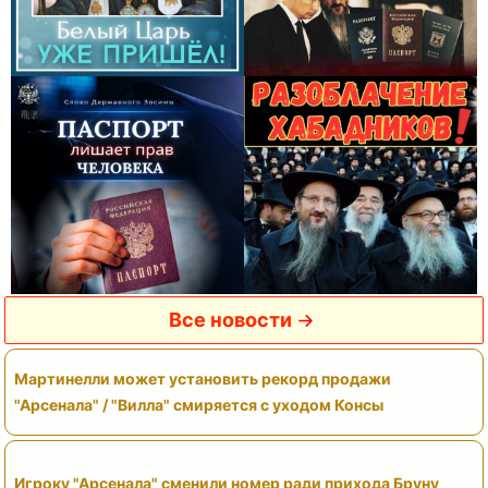
Все новости
Мартинелли может установить рекорд продажи
"Арсенала" / "Вилла" смиряется с уходом Консы
Игроку "Арсенала" сменили номер ради прихода Бруну