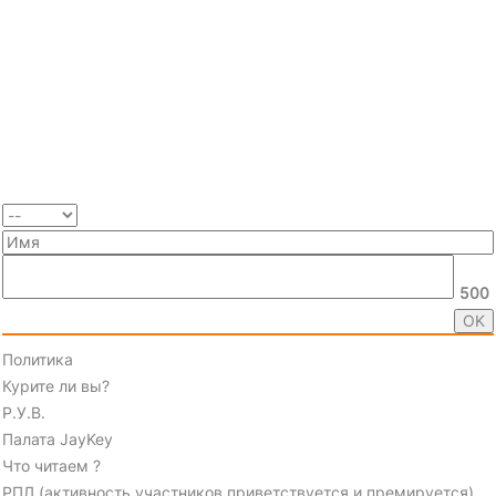
500
Политика
Курите ли вы?
Р.У.В.
Палата JayKey
Что читаем ?
РПЛ (активность участников приветствуется и премируется)