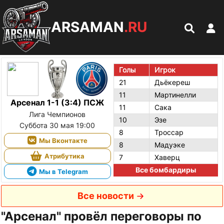
ARSAMAN
.RU
Голы
Игрок
21
Дьёкереш
11
Мартинелли
Арсенал 1-1 (3:4) ПСЖ
11
Сака
Лига Чемпионов
10
Эзе
Суббота 30 мая 19:00
8
Троссар
Мы Вконтакте
8
Мадуэке
Атрибутика
7
Хаверц
Все бомбардиры
Мы в Telegram
Все новости
"Арсенал" провёл переговоры по