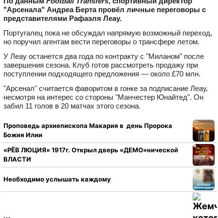
По данным
Football Transfers
, спортивный директор
"Арсенала" Андреа Берта провёл личные переговоры с
представителями Рафаэля Леау.
Португалец пока не обсуждал напрямую возможный переход,
но поручил агентам вести переговоры о трансфере летом.
У Леау останется два года по контракту с "Миланом" после
завершения сезона. Клуб готов рассмотреть продажу при
поступлении подходящего предложения — около £70 млн.
"Арсенал" считается фаворитом в гонке за подписание Леау,
несмотря на интерес со стороны "Манчестер Юнайтед". Он
забил 11 голов в 20 матчах этого сезона.
Проповедь архиепископа Макария в день Пророка
Божия Илии
«РЁВ ЛЮЦИЯ» 1917г. Открыл дверь «ДЕМО»нической
ВЛАСТИ
Необходимо услышать каждому