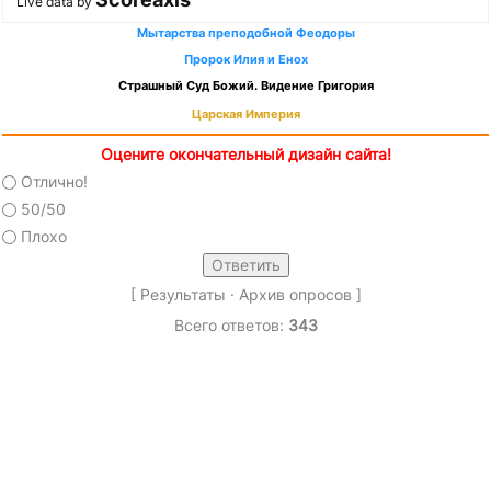
Live data by
Мытарства преподобной Феодоры
Пророк Илия и Енох
Страшный Суд Божий. Видение Григория
Царская Империя
Оцените окончательный дизайн сайта!
Отлично!
50/50
Плохо
[
Результаты
·
Архив опросов
]
Всего ответов:
343