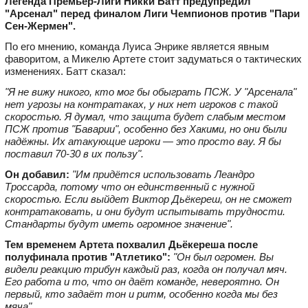
Легенда Премьер‑Лиги Никки Батт предупредил
"Арсенал" перед финалом Лиги Чемпионов против "Пари
Сен‑Жермен".
По его мнению, команда Луиса Энрике является явным
фаворитом, а Микелю Артете стоит задуматься о тактических
изменениях. Батт сказал:
"Я не вижу никого, кто мог бы обыграть ПСЖ. У "Арсенала"
нет угрозы на контратаках, у них нет игроков с такой
скоростью. Я думал, что защита будет слабым местом
ПСЖ против "Баварии", особенно без Хакими, но они были
надёжны. Их атакующие игроки — это просто вау. Я бы
поставил 70-30 в их пользу".
Он добавил:
"Им придётся использовать Леандро
Троссарда, потому что он единственный с нужной
скоростью. Если выйдет Виктор Дьёкереш, он не сможет
контратаковать, и они будут испытывать трудности.
Стандарты будут иметь огромное значение".
Тем временем Артета похвалил Дьёкереша после
полуфинала против "Атлетико":
"Он был огромен. Вы
видели реакцию трибун каждый раз, когда он получал мяч.
Его работа и то, что он даёт команде, невероятно. Он
первый, кто задаёт тон и ритм, особенно когда мы без
мяча".