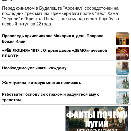
Перед финалом в Будапеште "Арсенал" сосредоточен на
последних трёх матчах Премьер‑Лиги против "Вест Хэма",
"Бёрнли" и "Кристал Пэлас", где команда ведёт борьбу за
первый титул за 22 года.
Проповедь архиепископа Макария в день Пророка
Божия Илии
«РЁВ ЛЮЦИЯ» 1917г. Открыл дверь «ДЕМО»нической
ВЛАСТИ
Необходимо услышать каждому
Жемчужина, которую многие попирают.
Работайте Господу со страхом и радуйтеся Ему с
трепетом.