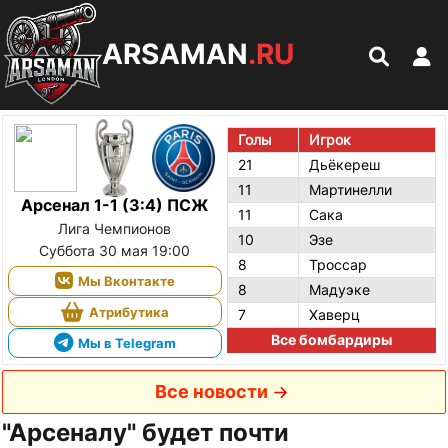
ARSAMAN
.RU
Голы
Игрок
21
Дьёкереш
11
Мартинелли
Арсенал 1-1 (3:4) ПСЖ
11
Сака
Лига Чемпионов
10
Эзе
Суббота 30 мая 19:00
8
Троссар
Мы Вконтакте
8
Мадуэке
Атрибутика
7
Хаверц
Все бомбардиры
Мы в Telegram
Все новости
"Арсеналу" будет почти