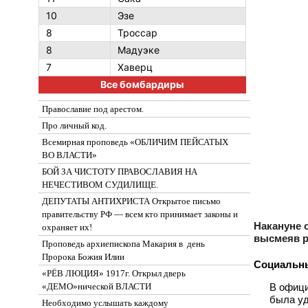
10
Эзе
8
Троссар
8
Мадуэке
7
Хаверц
Все бомбардиры
Православие под арестом.
Про личный код.
Всемирная проповедь «ОБЛИЧИМ ПЕЙСАТЫХ
ВО ВЛАСТИ»
БОЙ ЗА ЧИСТОТУ ПРАВОСЛАВИЯ НА
НЕЧЕСТИВОМ СУДИЛИЩЕ.
ДЕПУТАТЫ АНТИХРИСТА Открытое письмо
правительству РФ — всем кто принимает законы и
Накануне 
охраняет их!
высмеяв р
Проповедь архиепископа Макария в день
Пророка Божия Илии
Социальны
«РЁВ ЛЮЦИЯ» 1917г. Открыл дверь
В офици
«ДЕМО»нической ВЛАСТИ
была уд
Необходимо услышать каждому