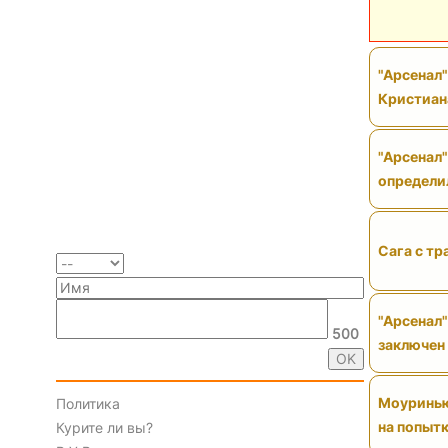
"Арсенал
Кристиан
"Арсенал"
определи
Сага с тр
"Арсенал"
500
заключен
Моуринью 
Политика
на попытк
Курите ли вы?