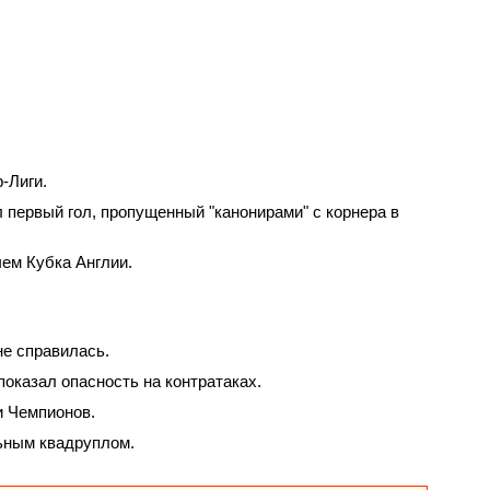
‑Лиги.
л первый гол, пропущенный "канонирами" с корнера в
чем Кубка Англии.
не справилась.
показал опасность на контратаках.
и Чемпионов.
льным квадруплом.