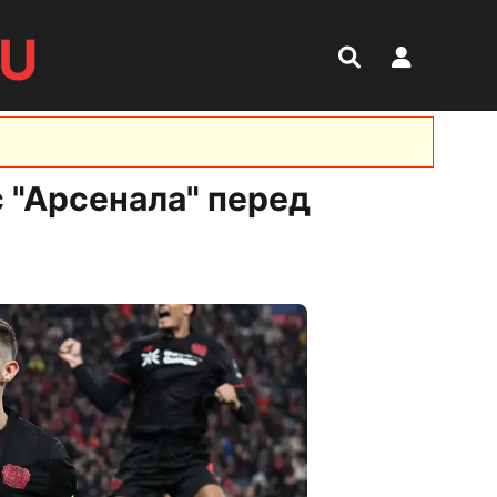
RU
с "Арсенала" перед