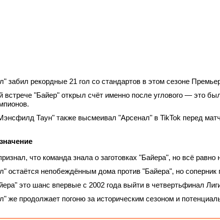
л" забил рекордные 21 гол со стандартов в этом сезоне Премьер
й встрече "Байер" открыл счёт именно после углового — это бы
мпионов.
Мэнсфилд Таун" также высмеивал "Арсенал" в TikTok перед мат
 значение
признал, что команда знала о заготовках "Байера", но всё равно 
л" остаётся непобеждённым дома против "Байера", но соперник 
йера" это шанс впервые с 2002 года выйти в четвертьфинал Лиг
л" же продолжает погоню за историческим сезоном и потенциа