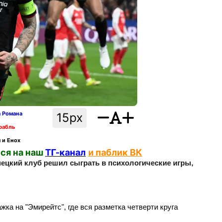
а Романа
15px
рабль
 и Енох
ся на наш
ТГ-канал
и паблик ВК
мецкий клуб решил сыграть в психологические игры,
ка на "Эмирейтс", где вся разметка четверти круга