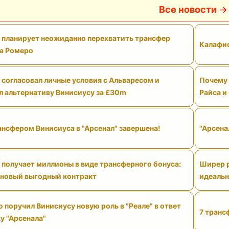
Все новости
" планирует неожиданно перехватить трансфер
Калафио
а Ромеро
 согласовал личные условия с Альваресом и
Почему 
л альтернативу Винисиусу за £30m
Райса и
ансфером Винисиуса в "Арсенал" завершена!
"Арсена
 получает миллионы в виде трансферного бонуса:
Ширер р
 новый выгодный контракт
идеальн
поручил Винисиусу новую роль в "Реале" в ответ
7 транс
у "Арсенала"