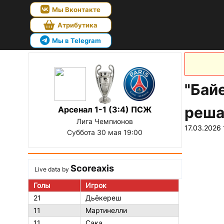
Мы Вконтакте
Атрибутика
Мы в Telegram
"Бай
реша
Арсенал 1-1 (3:4) ПСЖ
Лига Чемпионов
17.03.2026 
Суббота 30 мая 19:00
Scoreaxis
Live data by
Голы
Игрок
21
Дьёкереш
11
Мартинелли
11
Сака