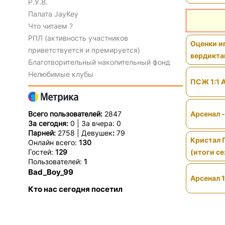
Р.У.В.
Палата JayKey
Что читаем ?
РПЛ (активность участников
Оценки иг
приветствуется и премируется)
вердикт
Благотворительный накопительный фонд
Нелюбимые клубы
ПСЖ 1:1 
Всего пользователей:
2847
Арсенал 
За сегодня:
0 | За вчера: 0
Парней:
2758 | Девушек
:
79
Кристал 
Онлайн всего:
130
Гостей:
129
(итоги се
Пользователей:
1
Bad_Boy_99
Арсенал 1
Кто нас сегодня посетил