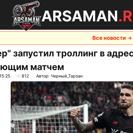
ARSAMAN
.
Все новости
ер" запустил троллинг в адре
ющим матчем
15:25
812
Автор: Черный_Тарзан