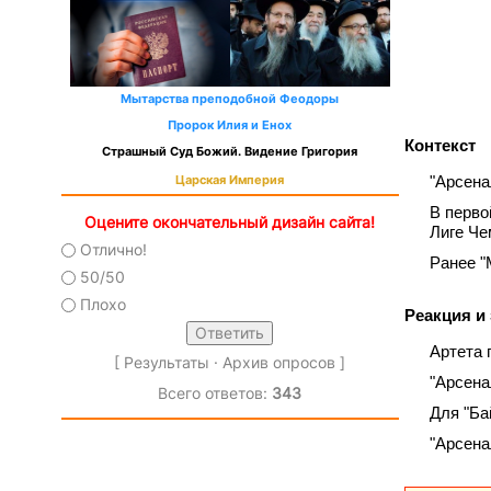
Мытарства преподобной Феодоры
Пророк Илия и Енох
Контекст
Страшный Суд Божий. Видение Григория
"Арсена
Царская Империя
В перво
Оцените окончательный дизайн сайта!
Лиге Че
Отлично!
Ранее "
50/50
Плохо
Реакция и
Артета 
[
Результаты
·
Архив опросов
]
"Арсена
Всего ответов:
343
Для "Ба
"Арсена