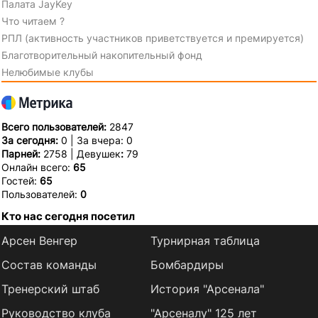
Палата JayKey
Что читаем ?
РПЛ (активность участников приветствуется и премируется)
Благотворительный накопительный фонд
Нелюбимые клубы
Всего пользователей:
2847
За сегодня:
0 | За вчера: 0
Парней:
2758 | Девушек
:
79
Онлайн всего:
65
Гостей:
65
Пользователей:
0
Кто нас сегодня посетил
Арсен Венгер
Турнирная таблица
Состав команды
Бомбардиры
Тренерский штаб
История "Арсенала"
Руководство клуба
"Арсеналу" 125 лет