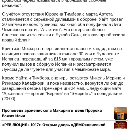
пришлось перестраиваться и принимать сложные
решения".
С учётом отсутствия Юрриена Тимбера с марта Артета
сталкивается с серьёзной дилеммой в обороне. Уайт провёл
30 матчей во всех турнирах, включая оба полуфинала Лиги
Чемпионов против "Атлетико". Его потеря особенно
болезненна из‑за связки с Букайо Сака, которая преобразила
правый фланг.
Кристиан Москера теперь является главным кандидатом на
позицию правого защитника в финале 30 мая в Будапеште.
Испанец, перешедший за £15 млн прошлым летом, уже
получил вызов в сборную Испании и рассматривается
Луисом де ла Фуэнте для участия в Чемпионате мира.
Кроме Уайта и Тимбера, вне игры остаются Микель Мерино и
Риккардо Калафиори, и пока неизвестно, вернутся ли они до
завершения сезона Премьер-Лиги 24 мая. Следующий матч
"Арсенала" — против "Бернли" на "Эмирейтс" в понедельник
(20:00).
Проповедь архиепископа Макария в день Пророка
Божия Илии
«РЁВ ЛЮЦИЯ» 1917г. Открыл дверь «ДЕМО»нической