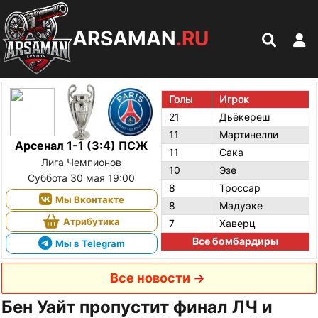
ARSAMAN
.RU
Голы
Игрок
21
Дьёкереш
11
Мартинелли
Арсенал 1-1 (3:4) ПСЖ
11
Сака
Лига Чемпионов
10
Эзе
Суббота 30 мая 19:00
8
Троссар
Мы Вконтакте
8
Мадуэке
Атрибутика
7
Хаверц
Все бомбардиры
Мы в Telegram
Все новости
Бен Уайт пропустит финал ЛЧ и