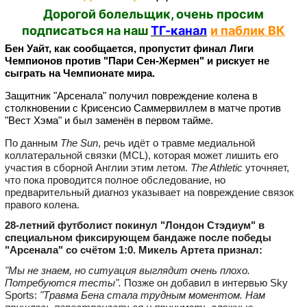
Дорогой болельщик, очень просим
подписаться на наш
ТГ-канал
и паблик ВК
Бен Уайт, как сообщается, пропустит финал Лиги
Чемпионов против "Пари Сен-Жермен" и рискует не
сыграть на Чемпионате мира.
Защитник "Арсенала" получил повреждение колена в
столкновении с Крисенсио Саммервиллем в матче против
"Вест Хэма" и был заменён в первом тайме.
По данным
The Sun
, речь идёт о травме медиальной
коллатеральной связки (MCL), которая может лишить его
участия в сборной Англии этим летом.
The Athletic
уточняет,
что пока проводится полное обследование, но
предварительный диагноз указывает на повреждение связок
правого колена.
28‑летний футболист покинул "Лондон Стэдиум" в
специальном фиксирующем бандаже после победы
"Арсенала" со счётом 1:0. Микель Артета признал:
"Мы не знаем, но ситуация выглядит очень плохо.
Потребуются тесты".
Позже он добавил в интервью Sky
Sports:
"Травма Бена стала трудным моментом. Нам