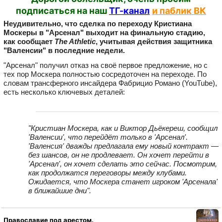
подписаться на наш
ТГ-канал
и паблик ВК
Неудивительно, что сделка по переходу Кристиана
Москеры в "Арсенал" выходит на финальную стадию,
как сообщает
The Athletic
, учитывая действия защитника
"Валенсии" в последние недели.
"Арсенал" получил отказ на своё первое предложение, но с
тех пор Москера полностью сосредоточен на переходе. По
словам трансферного инсайдера Фабрицио Романо (YouTube),
есть несколько ключевых деталей:
"Кристиан Москера, как и Виктор Дьёкереш, сообщил
'Валенсии', что перейдёт только в 'Арсенал'.
'Валенсия' дважды предлагала ему новый контракт —
без шансов, он не продлевает. Он хочет перейти в
'Арсенал', он хочет сделать это сейчас. Посмотрим,
как продолжатся переговоры между клубами.
Ожидается, что Москера станет игроком 'Арсенала'
в ближайшие дни".
Православие под арестом.