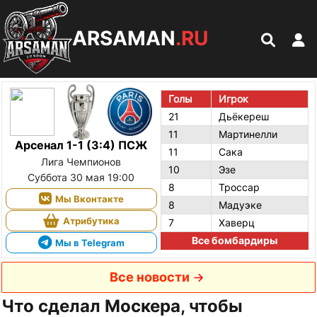
ARSAMAN
.RU
Голы
Игрок
21
Дьёкереш
11
Мартинелли
Арсенал 1-1 (3:4) ПСЖ
11
Сака
Лига Чемпионов
10
Эзе
Суббота 30 мая 19:00
8
Троссар
Мы Вконтакте
8
Мадуэке
Атрибутика
7
Хаверц
Все бомбардиры
Мы в Telegram
Все новости
Что сделал Москера, чтобы