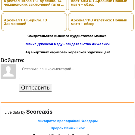
Кристал Пэлас 1-2 Арсенал. 14
Вест Хэм 0:1 Арсенал: Полный
чемпионских заключений (итоги
матч + обзор
сезона)
Арсенал 1-0 Бернли. 13
Арсенал 1:0 Атлетико: Полный
Заключений
матч + обзор
Свидетельство бывшего буддистского монаха!
Майкл Джексон в аду - свидетельство Анжелики
Ад в картинах нарисован корейской художницей!
Войдите:
Отправить
Scoreaxis
Live data by
Мытарства преподобной Феодоры
Пророк Илия и Енох