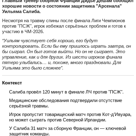
Главный тренер сборной Франции Дидье Дешам сообщил
хорошие новости о состоянии защитника "Арсенала"
Уильяма Салиба.
Несмотря на травму спины после финала Лиги Чемпионов
против "ПСЖ", игрок избежал серьёзных проблем и готов к
участию в ЧМ‑2026.
“Уильям чувствует себя хорошо, его будут
контролировать. Если бы ему пришлось играть завтра, он
бы сыграл. Он был готов выйти. Но он не сыграет. Это
управление, как и для других. Из шести игроков финала
пятеро улыбались… и, похоже, много праздновали. Для
Уильяма это было сложнее”.
Контекст
Салиба провёл 120 минут в финале ЛЧ против "ПСЖ".
Медицинские обследования подтвердили отсутствие
серьёзной травмы.
Игрок пропустит товарищеский матч против Кот‑д’Ивуара,
но может сыграть против Северной Ирландии.
У Салиба 31 матч за сборную Франции, он — ключевой
защитник команды.