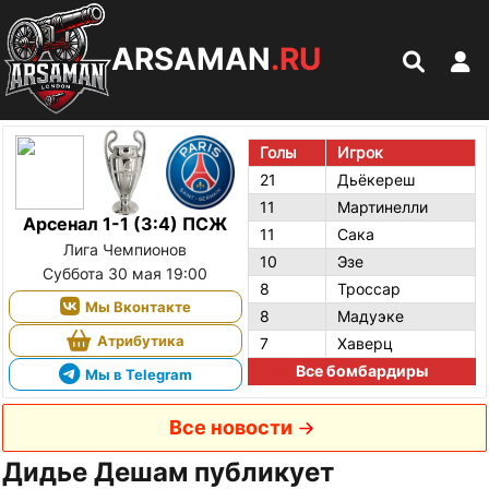
ARSAMAN
.RU
Голы
Игрок
21
Дьёкереш
11
Мартинелли
Арсенал 1-1 (3:4) ПСЖ
11
Сака
Лига Чемпионов
10
Эзе
Суббота 30 мая 19:00
8
Троссар
Мы Вконтакте
8
Мадуэке
Атрибутика
7
Хаверц
Все бомбардиры
Мы в Telegram
Все новости
Дидье Дешам публикует