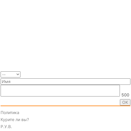
500
Политика
Курите ли вы?
Р.У.В.