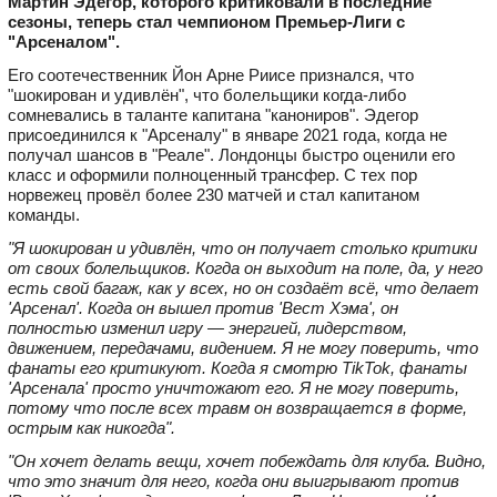
Мартин Эдегор, которого критиковали в последние
сезоны, теперь стал чемпионом Премьер-Лиги с
"Арсеналом".
Его соотечественник Йон Арне Риисе признался, что
"шокирован и удивлён", что болельщики когда‑либо
сомневались в таланте капитана "канониров". Эдегор
присоединился к "Арсеналу" в январе 2021 года, когда не
получал шансов в "Реале". Лондонцы быстро оценили его
класс и оформили полноценный трансфер. С тех пор
норвежец провёл более 230 матчей и стал капитаном
команды.
"Я шокирован и удивлён, что он получает столько критики
от своих болельщиков. Когда он выходит на поле, да, у него
есть свой багаж, как у всех, но он создаёт всё, что делает
'Арсенал'. Когда он вышел против 'Вест Хэма', он
полностью изменил игру — энергией, лидерством,
движением, передачами, видением. Я не могу поверить, что
фанаты его критикуют. Когда я смотрю TikTok, фанаты
'Арсенала' просто уничтожают его. Я не могу поверить,
потому что после всех травм он возвращается в форме,
острым как никогда".
"Он хочет делать вещи, хочет побеждать для клуба. Видно,
что это значит для него, когда они выигрывают против