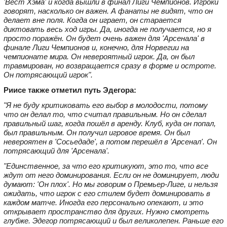
'Вест Хэма' и когда вышли в финал Лиги Чемпионов. Игроки
говорят, насколько он важен. А фанаты не видят, что он
делает вне поля. Когда он играет, он старается
диктовать весь ход игры. Да, иногда не получается, но я
просто поражён. Он будет очень важен для 'Арсенала' в
финале Лиги Чемпионов и, конечно, для Норвегии на
чемпионате мира. Он невероятный игрок. Да, он был
травмирован, но возвращается сразу в форме и остроте.
Он потрясающий игрок".
Риисе также отметил путь Эдегора:
"Я не буду критиковать его выбор в молодости, потому
что он делал то, что считал правильным. Но он сделал
правильный шаг, когда пошёл в аренду. Клуб, куда он попал,
был правильным. Он получил игровое время. Он был
невероятен в 'Сосьедаде', а потом перешёл в 'Арсенал'. Он
потрясающий для 'Арсенала'.
"Единственное, за что его критикуют, это то, что все
ждут от него доминирования. Если он не доминирует, люди
думают: 'Он плох'. Но мы говорим о Премьер-Лиге, и нельзя
ожидать, что игрок с его стилем будет доминировать в
каждом матче. Иногда его персонально опекают, и это
открывает пространство для других. Нужно смотреть
глубже. Эдегор потрясающий и был великолепен. Раньше его