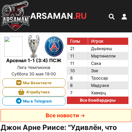
ARSAMAN
.RU
Голы
Игрок
21
Дьёкереш
11
Мартинелли
Арсенал 1-1 (3:4) ПСЖ
11
Сака
Лига Чемпионов
10
Эзе
Суббота 30 мая 19:00
8
Троссар
Мы Вконтакте
8
Мадуэке
Атрибутика
7
Хаверц
Все бомбардиры
Мы в Telegram
Все новости
Джон Арне Риисе: "Удивлён, что