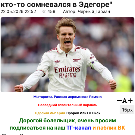
кто‑то сомневался в Эдегоре"
22.05.2026 22:52
459
Автор: Черный_Тарзан
Мытарства. Рассказ иеромонаха Романа
Последний спасительный корабль
15px
Царская Империя
Пророк Илия и Енох
Дорогой болельщик, очень просим
подписаться на наш
ТГ-канал
и паблик ВК