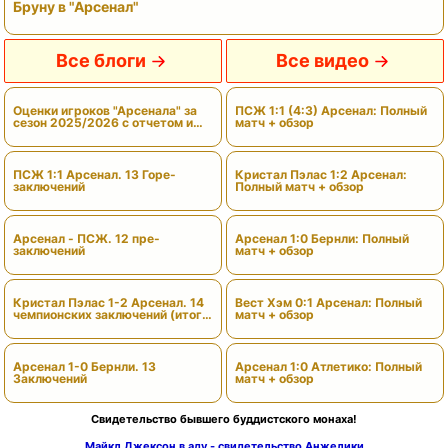
Бруну в "Арсенал"
Все блоги
Все видео
Оценки игроков "Арсенала" за
ПСЖ 1:1 (4:3) Арсенал: Полный
сезон 2025/2026 с отчетом и
матч + обзор
вердиктами
ПСЖ 1:1 Арсенал. 13 Горе-
Кристал Пэлас 1:2 Арсенал:
заключений
Полный матч + обзор
Арсенал - ПСЖ. 12 пре-
Арсенал 1:0 Бернли: Полный
заключений
матч + обзор
Кристал Пэлас 1-2 Арсенал. 14
Вест Хэм 0:1 Арсенал: Полный
чемпионских заключений (итоги
матч + обзор
сезона)
Арсенал 1-0 Бернли. 13
Арсенал 1:0 Атлетико: Полный
Заключений
матч + обзор
Свидетельство бывшего буддистского монаха!
Майкл Джексон в аду - свидетельство Анжелики