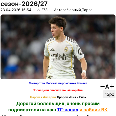
сезон‑2026/27
23.04.2026 16:54
273
Автор: Черный_Тарзан
Мытарства. Рассказ иеромонаха Романа
Последний спасительный корабль
15px
Царская Империя
Пророк Илия и Енох
Дорогой болельщик, очень просим
подписаться на наш
ТГ-канал
и паблик ВК