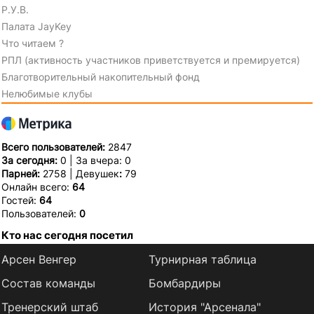
Р.У.В.
Палата JayKey
Что читаем ?
РПЛ (активность участников приветствуется и премируется)
Благотворительный накопительный фонд
Нелюбимые клубы
Всего пользователей:
2847
За сегодня:
0 | За вчера: 0
Парней:
2758 | Девушек
:
79
Онлайн всего:
64
Гостей:
64
Пользователей:
0
Кто нас сегодня посетил
Арсен Венгер
Турнирная таблица
Состав команды
Бомбардиры
Тренерский штаб
История "Арсенала"