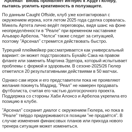
"Арсенал" вновь проявляет интерес к Арде Гюлеру,
пытаясь усилить креативность в полузащите.
По данным Caught Offside, клуб уже контактировал с
окружением игрока, хотя летом 2025 года сделка сорвалась.
Микель Артета лично ведёт переговоры, видя шанс на фоне
неопределённости в "Реале" при временном наставнике
Альваро Арбелоа. "Челси" также следит за ситуацией,
поэтому "Арсенал" стремится действовать быстро.
Турецкий плеймейкер рассматривается как универсальный
вариант: он может подстраховать Букайо Сака на правом
фланге или заменить Мартина Эдегора, который испытывает
проблемы с формой и здоровьем. В сезоне‑2025/26 Гюлер
отметился 20 результативными действиями в 50 матчах.
Однако сам игрок и его представители пока не проявляют
желания покинуть Мадрид. "Реал" не намерен продавать
футболиста, считая его частью долгосрочного проекта.
Поддержка со стороны Хаби Алонсо и Арбелоа укрепила его
позицию в клубе.
"Арсенал" сохранит диалог с окружением Гюлера, но пока в
"Реале" твёрдо придерживаются позиции "не продаётся". В
случае изменения финансовых планов или прихода нового
тренера ситуация может измениться.