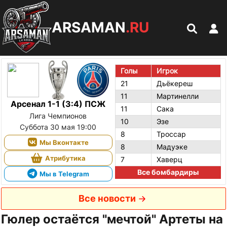
ARSAMAN
.RU
Голы
Игрок
21
Дьёкереш
11
Мартинелли
Арсенал 1-1 (3:4) ПСЖ
11
Сака
Лига Чемпионов
10
Эзе
Суббота 30 мая 19:00
8
Троссар
Мы Вконтакте
8
Мадуэке
Атрибутика
7
Хаверц
Все бомбардиры
Мы в Telegram
Все новости
Гюлер остаётся "мечтой" Артеты на