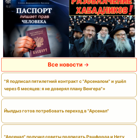
Все новости
"Я подписал пятилетний контракт с "Арсеналом" и ушёл
через 6 месяцев: я не доверял плану Венгера"»
Йылдыз готов потребовать переход в "Арсенал"
"Арсенал" получил советы подписать Рэшфорда и Нету