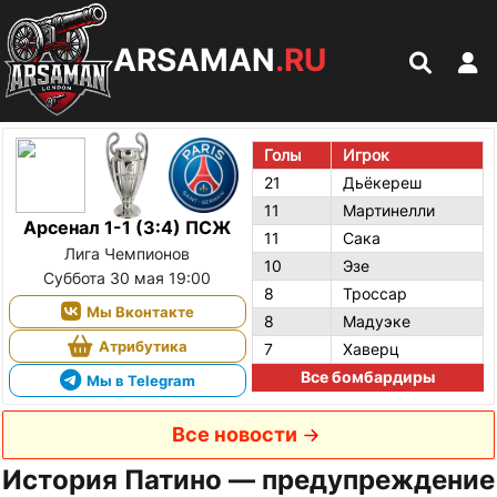
ARSAMAN
.RU
Голы
Игрок
21
Дьёкереш
11
Мартинелли
Арсенал 1-1 (3:4) ПСЖ
11
Сака
Лига Чемпионов
10
Эзе
Суббота 30 мая 19:00
8
Троссар
Мы Вконтакте
8
Мадуэке
Атрибутика
7
Хаверц
Все бомбардиры
Мы в Telegram
Все новости
История Патино — предупреждение