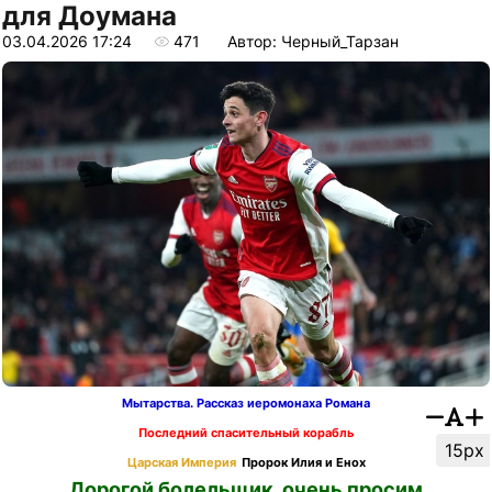
для Доумана
03.04.2026 17:24
471
Автор: Черный_Тарзан
Мытарства. Рассказ иеромонаха Романа
Последний спасительный корабль
15px
Царская Империя
Пророк Илия и Енох
Дорогой болельщик, очень просим