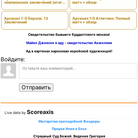
чемпионских заключений (итоги
матч + обзор
сезона)
Арсенал 1-0 Бернли. 13
Арсенал 1:0 Атлетико: Полный
Заключений
матч + обзор
Свидетельство бывшего буддистского монаха!
Майкл Джексон в аду - свидетельство Анжелики
Ад в картинах нарисован корейской художницей!
Войдите:
Отправить
Scoreaxis
Live data by
Мытарства преподобной Феодоры
Пророк Илия и Енох
Страшный Суд Божий. Видение Григория