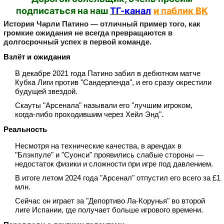
подписаться на наш
ТГ-канал
и паблик ВК
История Чарли Патино — отличный пример того, как
громкие ожидания не всегда превращаются в
долгосрочный успех в первой команде.
Взлёт и ожидания
В декабре 2021 года Патино забил в дебютном матче
Кубка Лиги против "Сандерленда", и его сразу окрестили
будущей звездой.
Скауты "Арсенала" называли его "лучшим игроком,
когда‑либо проходившим через Хейл Энд".
Реальность
Несмотря на технические качества, в арендах в
"Блэкпуле" и "Суонси" проявились слабые стороны —
недостаток физики и сложности при игре под давлением.
В итоге летом 2024 года "Арсенал" отпустил его всего за £1
млн.
Сейчас он играет за "Депортиво Ла‑Корунья" во второй
лиге Испании, где получает больше игрового времени.