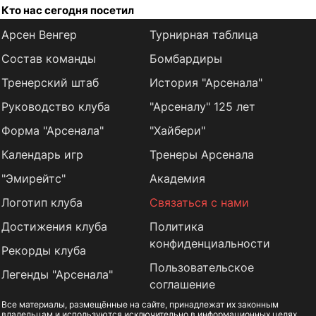
Кто нас сегодня посетил
Арсен Венгер
Турнирная таблица
Состав команды
Бомбардиры
Тренерский штаб
История "Арсенала"
Руководство клуба
"Арсеналу" 125 лет
Форма "Арсенала"
"Хайбери"
Календарь игр
Тренеры Арсенала
"Эмирейтс"
Академия
Логотип клуба
Связаться с нами
Достижения клуба
Политика
конфиденциальности
Рекорды клуба
Пользовательское
Легенды "Арсенала"
соглашение
Все материалы, размещённые на сайте, принадлежат их законным
владельцам и используются исключительно в информационных целях.