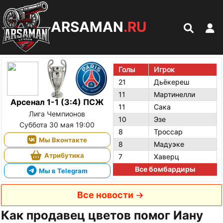
ARSAMAN
.RU
Голы
Игрок
21
Дьёкереш
11
Мартинелли
Арсенал 1-1 (3:4) ПСЖ
11
Сака
Лига Чемпионов
10
Эзе
Суббота 30 мая 19:00
8
Троссар
Мы Вконтакте
8
Мадуэке
Атрибутика
7
Хаверц
Все бомбардиры
Мы в Telegram
Все новости
Как продавец цветов помог Иану