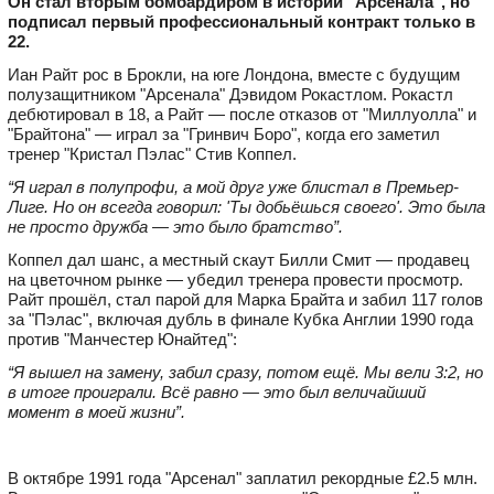
Он стал вторым бомбардиром в истории "Арсенала", но
подписал первый профессиональный контракт только в
22.
Иан Райт рос в Брокли, на юге Лондона, вместе с будущим
полузащитником "Арсенала" Дэвидом Рокастлом. Рокастл
дебютировал в 18, а Райт — после отказов от "Миллуолла" и
"Брайтона" — играл за "Гринвич Боро", когда его заметил
тренер "Кристал Пэлас" Стив Коппел.
“Я играл в полупрофи, а мой друг уже блистал в Премьер-
Лиге. Но он всегда говорил: 'Ты добьёшься своего'. Это была
не просто дружба — это было братство”.
Коппел дал шанс, а местный скаут Билли Смит — продавец
на цветочном рынке — убедил тренера провести просмотр.
Райт прошёл, стал парой для Марка Брайта и забил 117 голов
за "Пэлас", включая дубль в финале Кубка Англии 1990 года
против "Манчестер Юнайтед":
“Я вышел на замену, забил сразу, потом ещё. Мы вели 3:2, но
в итоге проиграли. Всё равно — это был величайший
момент в моей жизни”.
В октябре 1991 года "Арсенал" заплатил рекордные £2.5 млн.