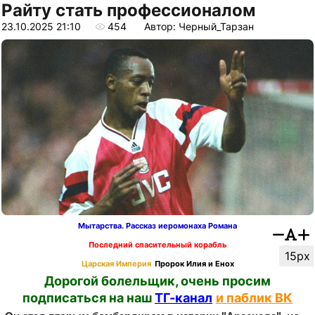
Райту стать профессионалом
23.10.2025 21:10
454
Автор: Черный_Тарзан
Мытарства. Рассказ иеромонаха Романа
Последний спасительный корабль
15px
Царская Империя
Пророк Илия и Енох
Дорогой болельщик, очень просим
подписаться на наш
ТГ-канал
и паблик ВК