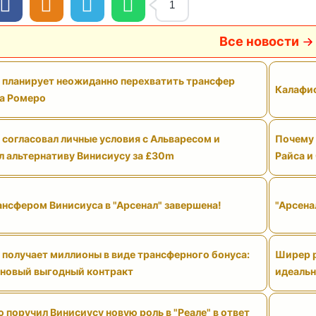
1
Все новости
" планирует неожиданно перехватить трансфер
Калафио
а Ромеро
 согласовал личные условия с Альваресом и
Почему 
л альтернативу Винисиусу за £30m
Райса и
ансфером Винисиуса в "Арсенал" завершена!
"Арсена
 получает миллионы в виде трансферного бонуса:
Ширер р
 новый выгодный контракт
идеальн
поручил Винисиусу новую роль в "Реале" в ответ