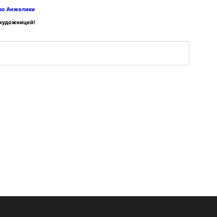
тво Анжелики
 художницей!