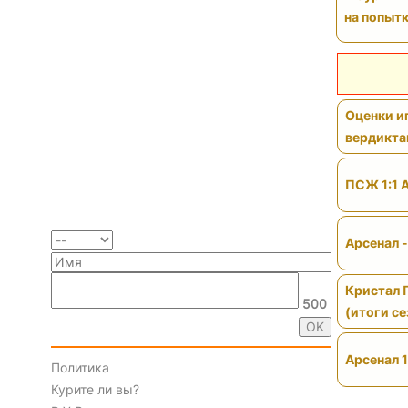
на попытк
Оценки иг
вердикт
ПСЖ 1:1 
Арсенал 
Кристал 
500
(итоги се
Арсенал 1
Политика
Курите ли вы?