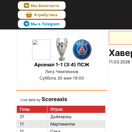
Мы Вконтакте
Атрибутика
Мы в Telegram
Хаве
11.03.2026 
Арсенал 1-1 (3:4) ПСЖ
Лига Чемпионов
Суббота 30 мая 19:00
Scoreaxis
Live data by
Голы
Игрок
21
Дьёкереш
11
Мартинелли
11
Сака