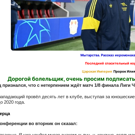
Мытарства. Рассказ иеромонах
Последний спасительный ко
Царская Империя
Пророк Илия
Дорогой болельщик, очень просим подписать
ц признался, что с нетерпением ждёт матч 1/8 финала Лиги 
ападающий провёл десять лет в клубе, выступая за юношеские 
о 2020 года.
ерца
конференции во вторник он сказал:
сающе. Я уже увидел много знакомых лиц, и, конечно, всплыв