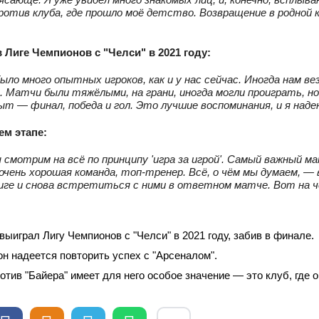
против клуба, где прошло моё детство. Возвращение в родной 
 Лиге Чемпионов с "Челси" в 2021 году:
 было много опытных игроков, как и у нас сейчас. Иногда нам в
 Матчи были тяжёлыми, на грани, иногда могли проиграть, но
ыт — финал, победа и гол. Это лучшие воспоминания, и я наде
м этапе:
 смотрим на всё по принципу 'игра за игрой'. Самый важный м
очень хорошая команда, топ‑тренер. Всё, о чём мы думаем, 
иге и снова встретиться с ними в ответном матче. Вот на ч
выиграл Лигу Чемпионов с "Челси" в 2021 году, забив в финале.
он надеется повторить успех с "Арсеналом".
отив "Байера" имеет для него особое значение — это клуб, где 