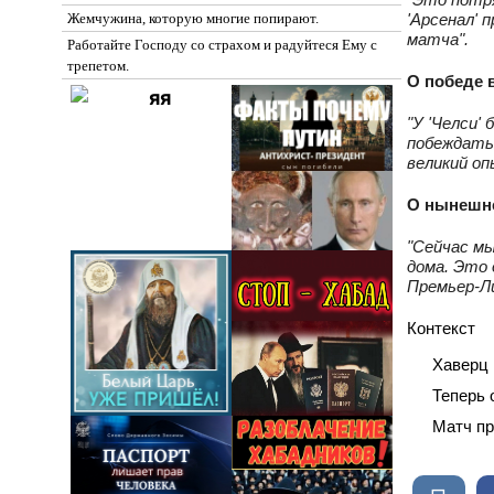
'Арсенал' 
Жемчужина, которую многие попирают.
матча".
Работайте Господу со страхом и радуйтеся Ему с
трепетом.
О победе в
"У 'Челси'
побеждать.
великий оп
О нынешне
"Сейчас мы
дома. Это 
Премьер‑Л
Контекст
Хаверц 
Теперь 
Матч пр