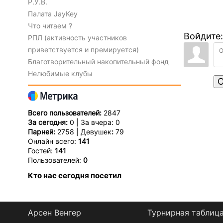
Р.У.В.
Палата JayKey
Что читаем ?
Войдите:
РПЛ (активность участников
приветствуется и премируется)
Благотворительный накопительный фонд
Нелюбимые клубы
О
Всего пользователей:
2847
За сегодня:
0 | За вчера: 0
Парней:
2758 | Девушек
:
79
Онлайн всего:
141
Гостей:
141
Пользователей:
0
Кто нас сегодня посетил
Арсен Венгер
Турнирная таблиц