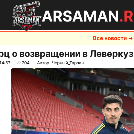
ARSAMAN
.
Все новости
рц о возвращении в Леверкуз
14:57
204
Автор: Черный_Тарзан