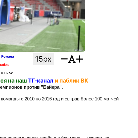
а Романа
15px
рабль
 и Енох
ся на наш
ТГ-канал
и паблик ВК
Чемпионов против "Байера".
команды с 2010 по 2016 год и сыграв более 100 матчей
ают воспоминания, особенно для меня — играть за