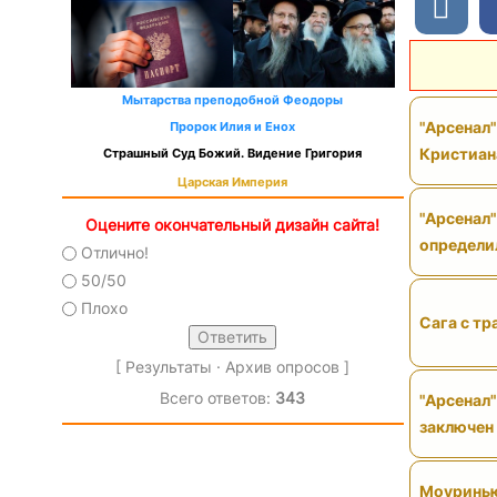
Мытарства преподобной Феодоры
"Арсенал
Пророк Илия и Енох
Кристиан
Страшный Суд Божий. Видение Григория
Царская Империя
"Арсенал"
Оцените окончательный дизайн сайта!
определи
Отлично!
50/50
Плохо
Сага с тр
[
Результаты
·
Архив опросов
]
Всего ответов:
343
"Арсенал"
заключен
Моуринью 