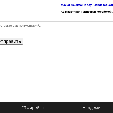
Майкл Джексон в аду - свидетельс
Ад в картинах нарисован корейской
тправить
а
"Эмирейтс"
Академия