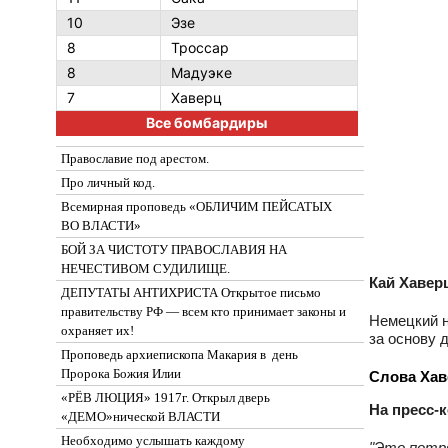
10
Эзе
8
Троссар
8
Мадуэке
7
Хаверц
Все бомбардиры
Православие под арестом.
Про личный код.
Всемирная проповедь «ОБЛИЧИМ ПЕЙСАТЫХ
ВО ВЛАСТИ»
БОЙ ЗА ЧИСТОТУ ПРАВОСЛАВИЯ НА
НЕЧЕСТИВОМ СУДИЛИЩЕ.
Кай Хавер
ДЕПУТАТЫ АНТИХРИСТА Открытое письмо
правительству РФ — всем кто принимает законы и
Немецкий н
охраняет их!
за основу д
Проповедь архиепископа Макария в день
Пророка Божия Илии
Слова Хав
«РЁВ ЛЮЦИЯ» 1917г. Открыл дверь
На пресс‑
«ДЕМО»нической ВЛАСТИ
Необходимо услышать каждому
"Это потря