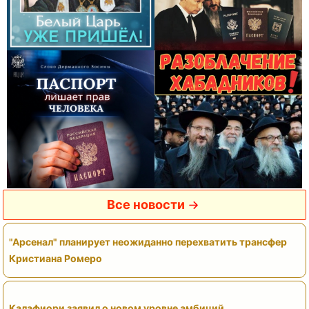
Все новости
"Арсенал" планирует неожиданно перехватить трансфер
Кристиана Ромеро
Калафиори заявил о новом уровне амбиций