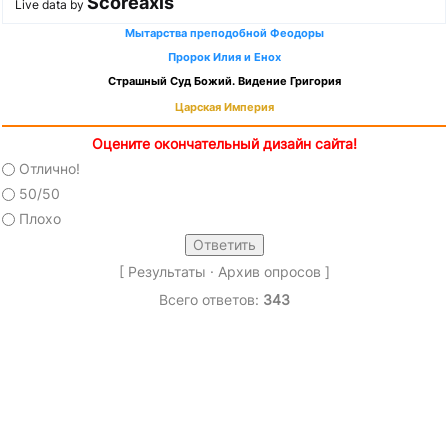
Scoreaxis
Live data by
Мытарства преподобной Феодоры
Пророк Илия и Енох
Страшный Суд Божий. Видение Григория
Царская Империя
Оцените окончательный дизайн сайта!
Отлично!
50/50
Плохо
[
Результаты
·
Архив опросов
]
Всего ответов:
343