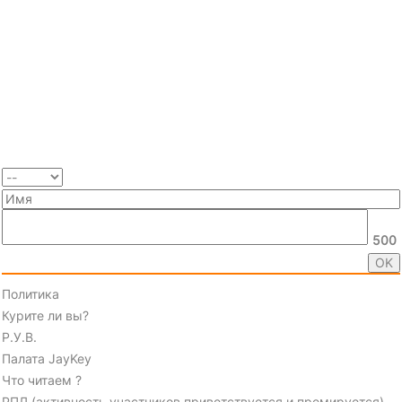
500
Политика
Курите ли вы?
Р.У.В.
Палата JayKey
Что читаем ?
РПЛ (активность участников приветствуется и премируется)