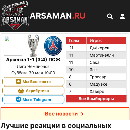
ARSAMAN
.RU
Голы
Игрок
21
Дьёкереш
11
Мартинелли
Арсенал 1-1 (3:4) ПСЖ
11
Сака
Лига Чемпионов
10
Эзе
Суббота 30 мая 19:00
8
Троссар
Мы Вконтакте
8
Мадуэке
Атрибутика
7
Хаверц
Все бомбардиры
Мы в Telegram
Все новости
Лучшие реакции в социальных