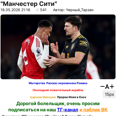
"Манчестер Сити"
18.05.2026 21:16
541
Автор: Черный_Тарзан
Мытарства. Рассказ иеромонаха Романа
Последний спасительный корабль
15px
Царская Империя
Пророк Илия и Енох
Дорогой болельщик, очень просим
подписаться на наш
ТГ-канал
и паблик ВК