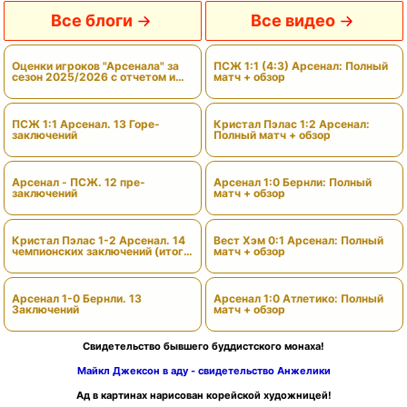
Все блоги
Все видео
Оценки игроков "Арсенала" за
ПСЖ 1:1 (4:3) Арсенал: Полный
сезон 2025/2026 с отчетом и
матч + обзор
вердиктами
ПСЖ 1:1 Арсенал. 13 Горе-
Кристал Пэлас 1:2 Арсенал:
заключений
Полный матч + обзор
Арсенал - ПСЖ. 12 пре-
Арсенал 1:0 Бернли: Полный
заключений
матч + обзор
Кристал Пэлас 1-2 Арсенал. 14
Вест Хэм 0:1 Арсенал: Полный
чемпионских заключений (итоги
матч + обзор
сезона)
Арсенал 1-0 Бернли. 13
Арсенал 1:0 Атлетико: Полный
Заключений
матч + обзор
Свидетельство бывшего буддистского монаха!
Майкл Джексон в аду - свидетельство Анжелики
Ад в картинах нарисован корейской художницей!