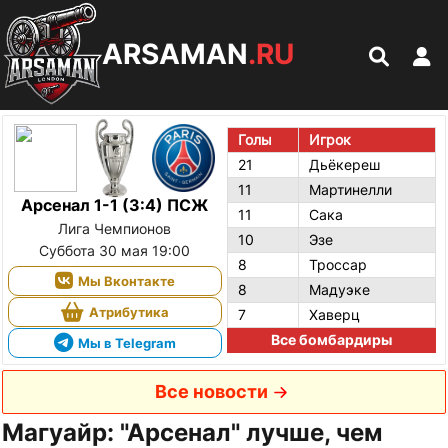
ARSAMAN
.RU
Голы
Игрок
21
Дьёкереш
11
Мартинелли
Арсенал 1-1 (3:4) ПСЖ
11
Сака
Лига Чемпионов
10
Эзе
Суббота 30 мая 19:00
8
Троссар
Мы Вконтакте
8
Мадуэке
Атрибутика
7
Хаверц
Все бомбардиры
Мы в Telegram
Все новости
Магуайр: "Арсенал" лучше, чем