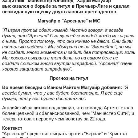
Защитник "Манчестер Юнайтед" Харри Магуайр
высказался о борьбе за титул в Премьер‑Лиге и сделал
неожиданную оценку двух главных претендентов.
Магуайр о "Арсенале" и МС
"Я играл против обеих команд. Честно говоря, я всегда
думал, что "Арсенал" был лучшей командой, когда мы играли
с ними. Просто потому, что они ничего не дают. Они были
настолько надёжны. Мы обыграли их на "Эмирейтс", но мы
не создали много моментов и забили два потрясающих гола.
Мы хорошо сыграли в тот день, но на самом деле не
создали слишком много внутри штрафной. "Арсенал" очень
хорошо защищает штрафную".
Прогноз на титул
Во время беседы с Ианом Райтом Магуайр добавил:
"Я
всегда думал, что у вас будет достаточно. Я всё ещё
думаю, что у вас будет достаточно".
Английский защитник подчеркнул, что команда Артеты стала
более цельной и сбалансированной, чем "Манчестер Сити", и
теперь готова к первому чемпионству за 22 года.
Контекст
"Арсеналу" предстоит сыграть против "Бернли" и "Кристал