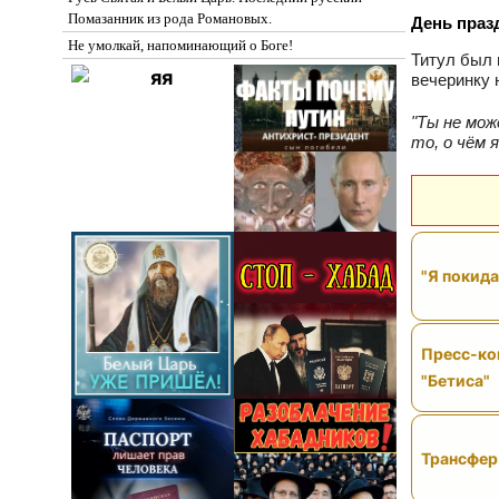
Помазанник из рода Романовых.
День праз
Не умолкай, напоминающий о Боге!
Титул был 
вечеринку 
"Ты не мож
то, о чём 
"Я покида
Пресс-ко
"Бетиса"
Трансфер 