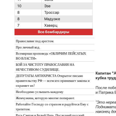
10
Эзе
8
Троссар
8
Мадуэке
7
Хаверц
Все бомбардиры
Православие под арестом.
Про личный код.
Всемирная проповедь «ОБЛИЧИМ ПЕЙСАТЫХ
ВО ВЛАСТИ»
БОЙ ЗА ЧИСТОТУ ПРАВОСЛАВИЯ НА
НЕЧЕСТИВОМ СУДИЛИЩЕ.
Капитан "
ДЕПУТАТЫ АНТИХРИСТА Открытое письмо
кубка тру
правительству РФ — всем кто принимает законы и
охраняет их!
После побе
Необходимо услышать каждому
и Патрика 
Жемчужина, которую многие попирают.
"Это нереа
Работайте Господу со страхом и радуйтеся Ему с
Подниматьс
трепетом.
наконец до
Русь Святая и Белый Царь. Последний русский