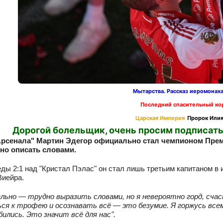
Мытарства. Рассказ иеромонах
Последний спасительный ко
Царская Империя
Пророк Илия
Дорогой болельщик, очень просим подписать
Арсенала" Мартин Эдегор официально стал чемпионом Премь
дно описать словами.
ды 2:1 над "Кристал Пэлас" он стал лишь третьим капитаном в
Виейра.
льно — трудно выразить словами, но я невероятно горд, сча
я к трофею и осознавать всё — это безумие. Я горжусь всеми
бились. Это значит всё для нас".