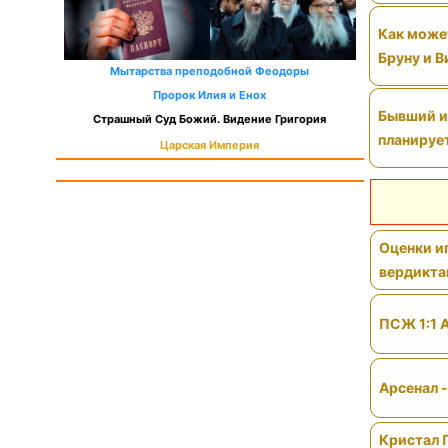
Как может
Бруну и 
Мытарства преподобной Феодоры
Пророк Илия и Енох
Бывший иг
Страшный Суд Божий. Видение Григория
планируе
Царская Империя
Оценки иг
вердикт
ПСЖ 1:1 
Арсенал 
Кристал 