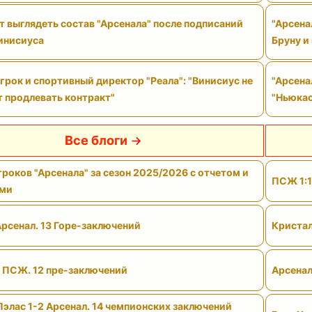
 выглядеть состав "Арсенала" после подписаний
"Арсена
Винисиуса
Бруну и
рок и спортивный директор "Реала": "Винисиус не
"Арсена
т продлевать контракт"
"Ньюкас
Все блоги
роков "Арсенала" за сезон 2025/2026 с отчетом и
ПСЖ 1:1
ами
Арсенал. 13 Горе-заключений
Кристал
- ПСЖ. 12 пре-заключений
Арсенал
Пэлас 1-2 Арсенал. 14 чемпионских заключений