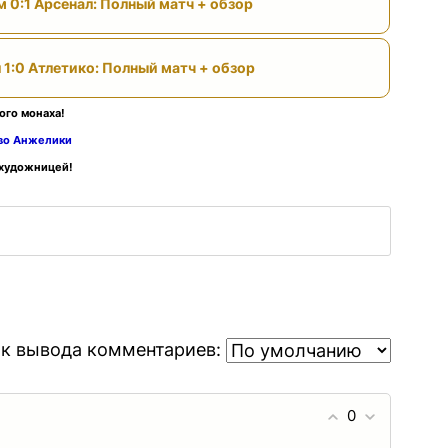
м 0:1 Арсенал: Полный матч + обзор
 1:0 Атлетико: Полный матч + обзор
ого монаха!
тво Анжелики
 художницей!
к вывода комментариев:
0