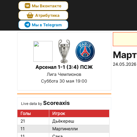
Мы Вконтакте
Атрибутика
Мы в Telegram
Март
24.05.2026
Арсенал 1-1 (3:4) ПСЖ
Лига Чемпионов
Суббота 30 мая 19:00
Scoreaxis
Live data by
Голы
Игрок
21
Дьёкереш
11
Мартинелли
11
Сака