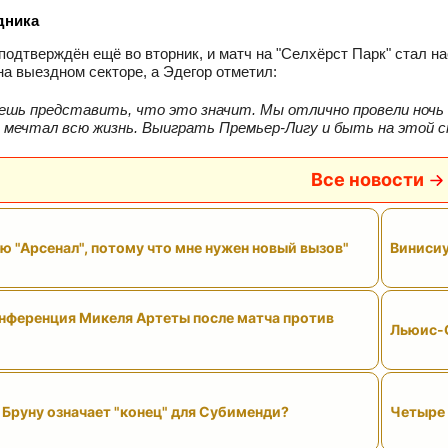
дника
подтверждён ещё во вторник, и матч на "Селхёрст Парк" стал 
на выездном секторе, а Эдегор отметил:
ешь представить, что это значит. Мы отлично провели ночь в
я мечтал всю жизнь. Выиграть Премьер‑Лигу и быть на этой 
Все новости
ю "Арсенал", потому что мне нужен новый вызов"
Винисиу
нференция Микеля Артеты после матча против
Льюис-С
Бруну означает "конец" для Субименди?
Четыре 