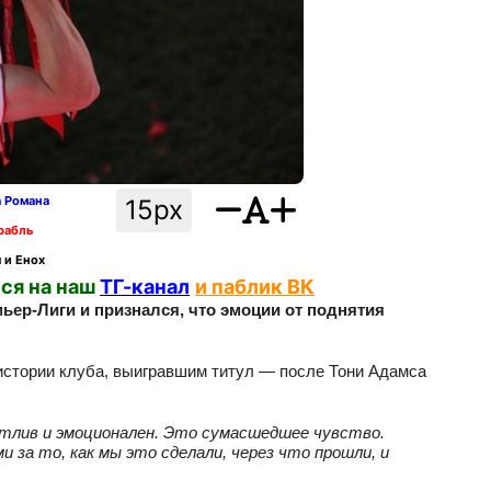
а Романа
15px
рабль
 и Енох
ся на наш
ТГ-канал
и паблик ВК
ер‑Лиги и признался, что эмоции от поднятия
 истории клуба, выигравшим титул — после Тони Адамса
стлив и эмоционален. Это сумасшедшее чувство.
 за то, как мы это сделали, через что прошли, и