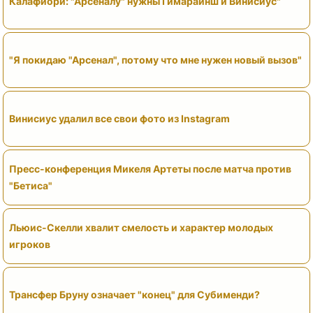
Калафиори: "Арсеналу" нужны Гимарайнш и Винисиус"
"Я покидаю "Арсенал", потому что мне нужен новый вызов"
Винисиус удалил все свои фото из Instagram
Пресс-конференция Микеля Артеты после матча против
"Бетиса"
Льюис-Скелли хвалит смелость и характер молодых
игроков
Трансфер Бруну означает "конец" для Субименди?