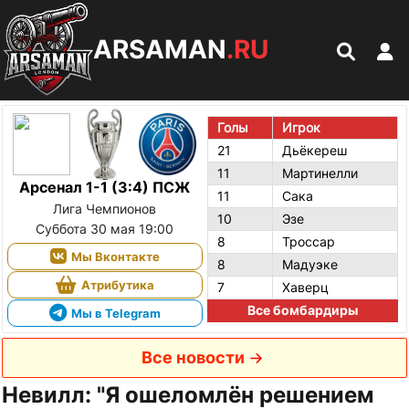
ARSAMAN
.RU
Голы
Игрок
21
Дьёкереш
11
Мартинелли
Арсенал 1-1 (3:4) ПСЖ
11
Сака
Лига Чемпионов
10
Эзе
Суббота 30 мая 19:00
8
Троссар
Мы Вконтакте
8
Мадуэке
Атрибутика
7
Хаверц
Все бомбардиры
Мы в Telegram
Все новости
Невилл: "Я ошеломлён решением