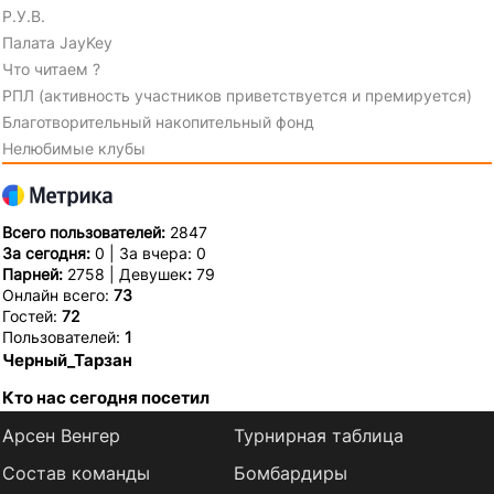
Р.У.В.
Палата JayKey
Что читаем ?
РПЛ (активность участников приветствуется и премируется)
Благотворительный накопительный фонд
Нелюбимые клубы
Всего пользователей:
2847
За сегодня:
0 | За вчера: 0
Парней:
2758 | Девушек
:
79
Онлайн всего:
73
Гостей:
72
Пользователей:
1
Черный_Тарзан
Кто нас сегодня посетил
Арсен Венгер
Турнирная таблица
Состав команды
Бомбардиры