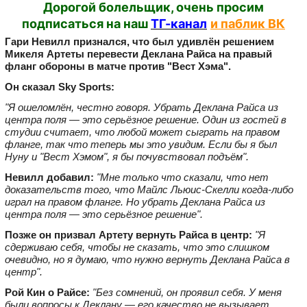
Дорогой болельщик, очень просим
подписаться на наш
ТГ-канал
и паблик ВК
Гари Невилл признался, что был удивлён решением
Микеля Артеты перевести Деклана Райса на правый
фланг обороны в матче против "Вест Хэма".
Он сказал Sky Sports:
"Я ошеломлён, честно говоря. Убрать Деклана Райса из
центра поля — это серьёзное решение. Один из гостей в
студии считает, что любой может сыграть на правом
фланге, так что теперь мы это увидим. Если бы я был
Нуну и "Вест Хэмом", я бы почувствовал подъём".
Невилл добавил:
"Мне только что сказали, что нет
доказательств того, что Майлс Льюис‑Скелли когда‑либо
играл на правом фланге. Но убрать Деклана Райса из
центра поля — это серьёзное решение".
Позже он призвал Артету вернуть Райса в центр:
"Я
сдерживаю себя, чтобы не сказать, что это слишком
очевидно, но я думаю, что нужно вернуть Деклана Райса в
центр".
Рой Кин о Райсе:
"Без сомнений, он проявил себя. У меня
были вопросы к Деклану — его качество не вызывает