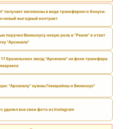
л" получает миллионы в виде трансферного бонуса:
н новый выгодный контракт
ю поручил Винисиусу новую роль в "Реале" в ответ
тку "Арсенала"
 17 бразильских звезд "Арсенала" на фоне трансфера
имараеса
ри: "Арсеналу" нужны Гимарайнш и Винисиус"
с удалил все свои фото из Instagram