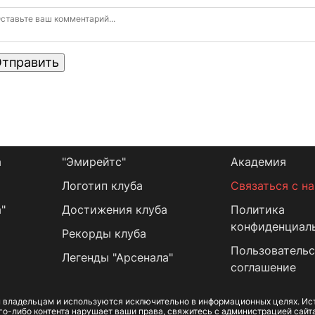
тправить
а
"Эмирейтс"
Академия
Логотип клуба
Связаться с н
"
Достижения клуба
Политика
конфиденциал
Рекорды клуба
Пользовательс
Легенды "Арсенала"
соглашение
 владельцам и используются исключительно в информационных целях. Ист
го-либо контента нарушает ваши права, свяжитесь с администрацией сайт