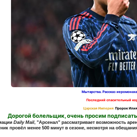
Мытарства. Рассказ иеромонах
Последний спасительный ко
Царская Империя
Пророк Илия
Дорогой болельщик, очень просим подписать
мации
Daily Mail
, "Арсенал" рассматривает возможность аре
ник провёл менее 500 минут в сезоне, несмотря на обещани