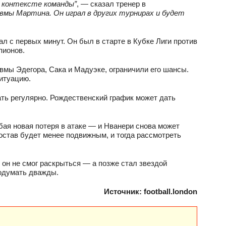
в контексте команды”
, — сказал тренер в
авмы Мартина. Он играл в других турнирах и будет
ал с первых минут. Он был в старте в Кубке Лиги против
пионов.
мы Эдегора, Сака и Мадуэке, ограничили его шансы.
итуацию.
ать регулярно. Рождественский график может дать
бая новая потеря в атаке — и Нванери снова может
остав будет менее подвижным, и тогда рассмотреть
 он не смог раскрыться — а позже стал звездой
подумать дважды.
Источник: football.london