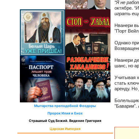
“Я не рабо
октябре.
“И
играть ещ
Нванери вы
"Порт Вейла
Однако при
Возвращени
Нванери де
шанс, но а
Учитывая х
стать ключ
аренду. Но
Болельщики
"Баварии".
Мытарства преподобной Феодоры
Пророк Илия и Енох
Страшный Суд Божий. Видение Григория
Царская Империя