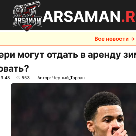
ARSAMAN
.
Все новости
ери могут отдать в аренду зи
овать?
19:48
553
Автор: Черный_Тарзан