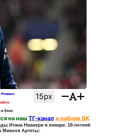
а Романа
15px
рабль
 и Енох
ся на наш
ТГ-канал
и паблик ВК
нды Итана Нванери в январе. 18-летний
я Микеля Артеты: