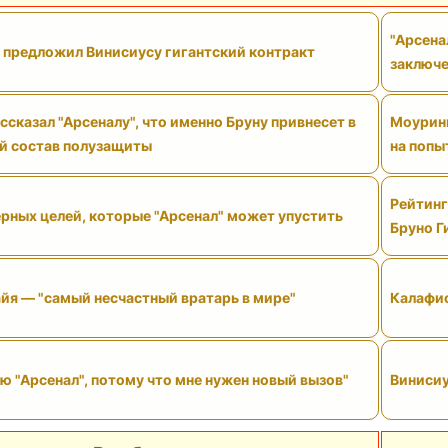
"Арсена
" предложил Винисиусу гигантский контракт
заключе
сказал "Арсеналу", что именно Бруну привнесет в
Моуринь
й состав полузащиты
на попы
Рейтинг
рных целей, которые "Арсенал" может упустить
Бруно Г
йя — "самый несчастный вратарь в мире"
Калафио
ю "Арсенал", потому что мне нужен новый вызов"
Винисиу