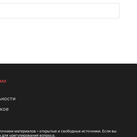
ами
ьности
кое
очники материалов – открытые и свободные источники. Если вы
а для урегулирования вопроса.