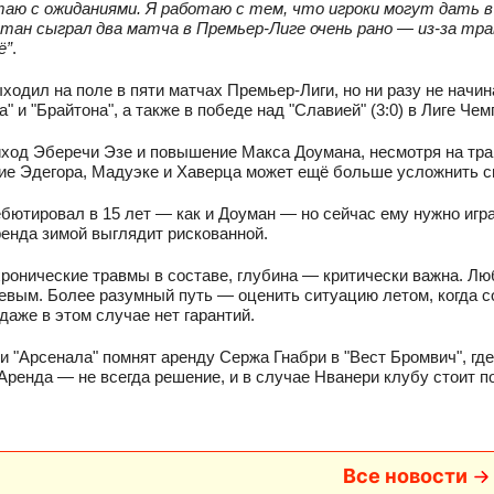
таю с ожиданиями. Я работаю с тем, что игроки могут дать 
тан сыграл два матча в Премьер-Лиге очень рано — из-за тр
ё”
.
ходил на поле в пяти матчах Премьер-Лиги, но ни разу не начин
" и "Брайтона", а также в победе над "Славией" (3:0) в Лиге Чем
ход Эберечи Эзе и повышение Макса Доумана, несмотря на трав
е Эдегора, Мадуэке и Хаверца может ещё больше усложнить с
бютировал в 15 лет — как и Доуман — но сейчас ему нужно игр
ренда зимой выглядит рискованной.
ронические травмы в составе, глубина — критически важна. Лю
евым. Более разумный путь — оценить ситуацию летом, когда с
 даже в этом случае нет гарантий.
 "Арсенала" помнят аренду Сержа Гнабри в "Вест Бромвич", где
 Аренда — не всегда решение, и в случае Нванери клубу стоит 
Все новости