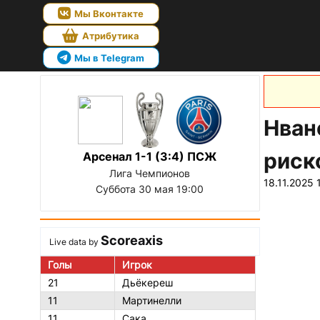
Мы Вконтакте
Атрибутика
Мы в Telegram
Нван
риск
Арсенал 1-1 (3:4) ПСЖ
Лига Чемпионов
18.11.2025 
Суббота 30 мая 19:00
Scoreaxis
Live data by
Голы
Игрок
21
Дьёкереш
11
Мартинелли
11
Сака