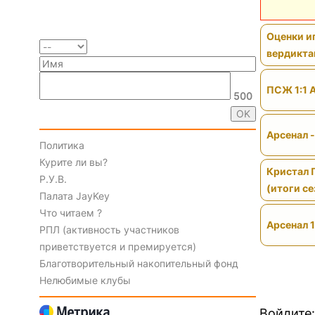
Оценки иг
вердикт
ПСЖ 1:1 
500
Арсенал 
Политика
Курите ли вы?
Кристал 
Р.У.В.
(итоги се
Палата JayKey
Что читаем ?
Арсенал 1
РПЛ (активность участников
приветствуется и премируется)
Благотворительный накопительный фонд
Нелюбимые клубы
Войдите: