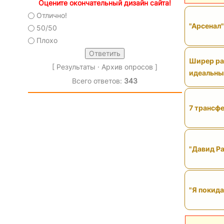
Оцените окончательный дизайн сайта!
Отлично!
"Арсенал
50/50
Плохо
Ширер рас
[
Результаты
·
Архив опросов
]
идеальны
Всего ответов:
343
7 трансфе
"Давид Ра
"Я покида