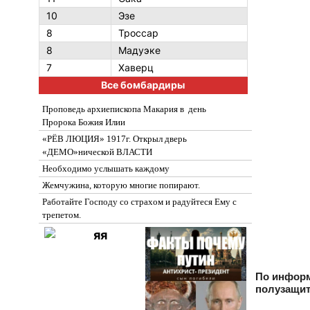
10
Эзе
8
Троссар
8
Мадуэке
7
Хаверц
Все бомбардиры
Проповедь архиепископа Макария в день
Пророка Божия Илии
«РЁВ ЛЮЦИЯ» 1917г. Открыл дверь
«ДЕМО»нической ВЛАСТИ
Необходимо услышать каждому
Жемчужина, которую многие попирают.
Работайте Господу со страхом и радуйтеся Ему с
трепетом.
По инфор
полузащит