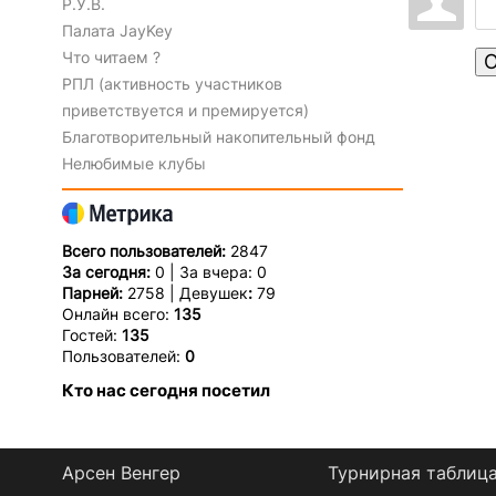
Р.У.В.
Палата JayKey
Что читаем ?
О
РПЛ (активность участников
приветствуется и премируется)
Благотворительный накопительный фонд
Нелюбимые клубы
Всего пользователей:
2847
За сегодня:
0 | За вчера: 0
Парней:
2758 | Девушек
:
79
Онлайн всего:
135
Гостей:
135
Пользователей:
0
Кто нас сегодня посетил
Арсен Венгер
Турнирная таблиц