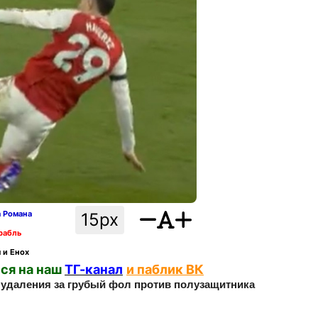
а Романа
15px
рабль
 и Енох
ся на наш
ТГ-канал
и паблик ВК
в удаления за грубый фол против полузащитника