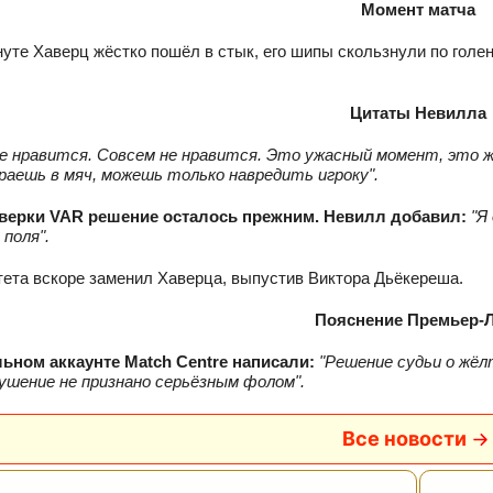
Момент матча
нуте Хаверц жёстко пошёл в стык, его шипы скользнули по голе
Цитаты Невилла
е нравится. Совсем не нравится. Это ужасный момент, это ж
граешь в мяч, можешь только навредить игроку".
верки VAR решение осталось прежним. Невилл добавил:
"Я
 поля".
ета вскоре заменил Хаверца, выпустив Виктора Дьёкереша.
Пояснение Премьер‑
ьном аккаунте Match Centre написали:
"Решение судьи о жёл
шение не признано серьёзным фолом".
Все новости