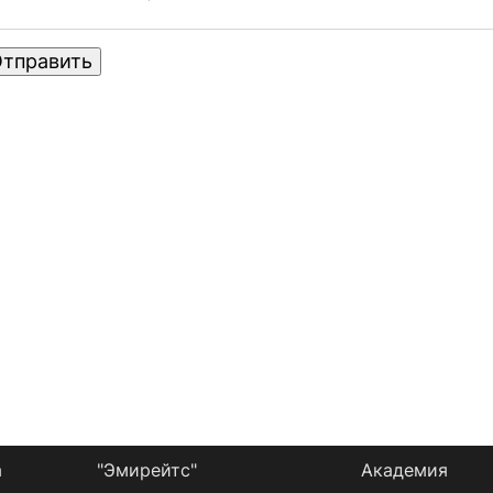
тправить
а
"Эмирейтс"
Академия