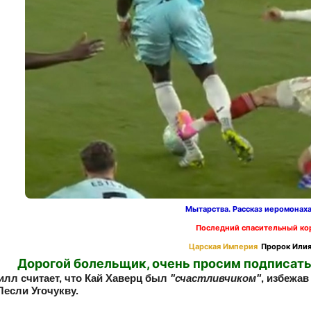
Мытарства. Рассказ иеромонах
Последний спасительный ко
Царская Империя
Пророк Илия
Дорогой болельщик, очень просим подписать
илл считает, что Кай Хаверц был
"счастливчиком"
, избежа
Лесли Угочукву.