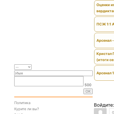
Оценки иг
вердикт
ПСЖ 1:1 
Арсенал 
Кристал 
(итоги се
Арсенал 1
500
Политика
Войдите:
Курите ли вы?