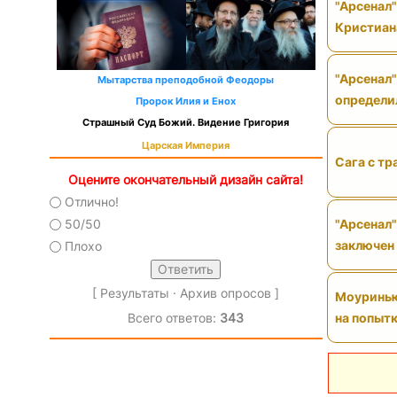
"Арсенал
Кристиан
"Арсенал"
Мытарства преподобной Феодоры
определи
Пророк Илия и Енох
Страшный Суд Божий. Видение Григория
Царская Империя
Сага с тр
Оцените окончательный дизайн сайта!
Отлично!
"Арсенал"
50/50
заключен
Плохо
[
Результаты
·
Архив опросов
]
Моуринью 
на попытк
Всего ответов:
343