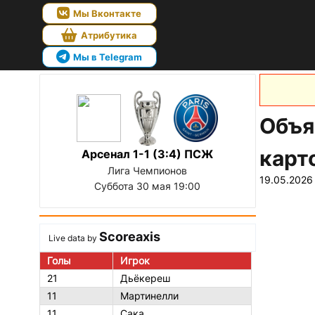
Мы Вконтакте
Атрибутика
Мы в Telegram
Объя
карт
Арсенал 1-1 (3:4) ПСЖ
Лига Чемпионов
19.05.2026
Суббота 30 мая 19:00
Scoreaxis
Live data by
Голы
Игрок
21
Дьёкереш
11
Мартинелли
11
Сака