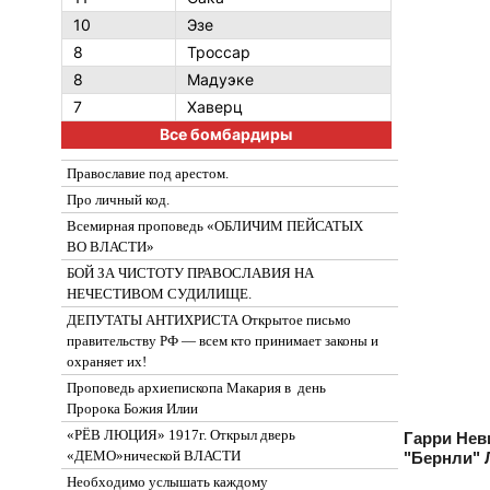
10
Эзе
8
Троссар
8
Мадуэке
7
Хаверц
Все бомбардиры
Православие под арестом.
Про личный код.
Всемирная проповедь «ОБЛИЧИМ ПЕЙСАТЫХ
ВО ВЛАСТИ»
БОЙ ЗА ЧИСТОТУ ПРАВОСЛАВИЯ НА
НЕЧЕСТИВОМ СУДИЛИЩЕ.
ДЕПУТАТЫ АНТИХРИСТА Открытое письмо
правительству РФ — всем кто принимает законы и
охраняет их!
Проповедь архиепископа Макария в день
Пророка Божия Илии
«РЁВ ЛЮЦИЯ» 1917г. Открыл дверь
Гарри Нев
«ДЕМО»нической ВЛАСТИ
"Бернли" 
Необходимо услышать каждому