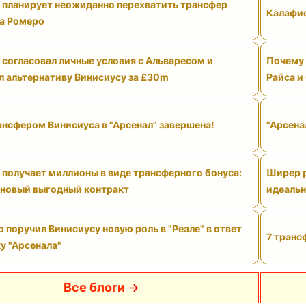
" планирует неожиданно перехватить трансфер
Калафио
а Ромеро
 согласовал личные условия с Альваресом и
Почему 
л альтернативу Винисиусу за £30m
Райса и
ансфером Винисиуса в "Арсенал" завершена!
"Арсена
 получает миллионы в виде трансферного бонуса:
Ширер р
 новый выгодный контракт
идеальн
поручил Винисиусу новую роль в "Реале" в ответ
7 транс
у "Арсенала"
Все блоги