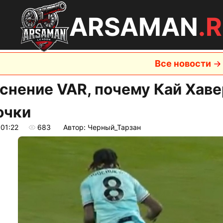
ARSAMAN
.
Все новости
снение VAR, почему Кай Хав
очки
 01:22
683
Автор: Черный_Тарзан