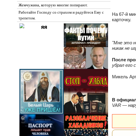
Жемчужина, которую многие попирают.
Работайте Господу со страхом и радуйтеся Ему с
На 67‑й ми
трепетом.
карточку.
"Мне это н
никак не и
После про
убрал его с
Микель Арт
В официал
VAR — нару