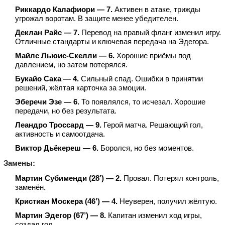
Риккардо Калафиори — 7.
Активен в атаке, трижды
угрожал воротам. В защите менее убедителен.
Деклан Райс — 7.
Перевод на правый фланг изменил игру.
Отличные стандарты и ключевая передача на Эдегора.
Майлс Льюис‑Скелли — 6.
Хорошие приёмы под
давлением, но затем потерялся.
Букайо Сака — 4.
Сильный спад. Ошибки в принятии
решений, жёлтая карточка за эмоции.
Эберечи Эзе — 6.
То появлялся, то исчезал. Хорошие
передачи, но без результата.
Леандро Троссард — 9.
Герой матча. Решающий гол,
активность и самоотдача.
Виктор Дьёкереш — 6.
Боролся, но без моментов.
Замены:
Мартин Субименди (28’) — 2.
Провал. Потерял контроль,
заменён.
Кристиан Москера (46’) — 4.
Неуверен, получил жёлтую.
Мартин Эдегор (67’) — 8.
Капитан изменил ход игры,
создал гол.