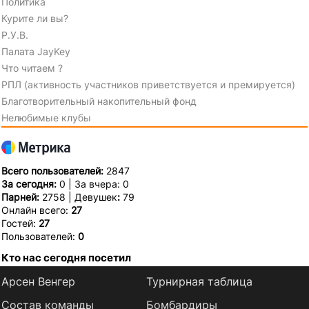
Политика
Курите ли вы?
Р.У.В.
Палата JayKey
Что читаем ?
РПЛ (активность участников приветствуется и премируется)
Благотворительный накопительный фонд
Нелюбимые клубы
Всего пользователей:
2847
За сегодня:
0 | За вчера: 0
Парней:
2758 | Девушек
:
79
Онлайн всего:
27
Гостей:
27
Пользователей:
0
Кто нас сегодня посетил
Арсен Венгер
Турнирная таблица
Состав команды
Бомбардиры