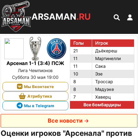
ARSAMAN
.RU
Голы
Игрок
21
Дьёкереш
11
Мартинелли
Арсенал 1-1 (3:4) ПСЖ
11
Сака
Лига Чемпионов
10
Эзе
Суббота 30 мая 19:00
8
Троссар
Мы Вконтакте
8
Мадуэке
Атрибутика
7
Хаверц
Все бомбардиры
Мы в Telegram
Все новости
Оценки игроков "Арсенала" против