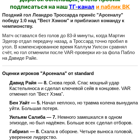
подписаться на наш
ТГ-канал
и паблик ВК
Поздний гол Леандро Троссарда принёс "Арсеналу"
победу 1:0 над "Вест Хэмом" и приблизил команду к
чемпионству.
Матч оставался без голов до 83‑й минуты, когда Мартин
Эдегор отдал передачу назад, а Троссард точно пробил в
угол. В компенсированное время Каллум Уилсон сравнял
счёт, но гол отменили после VAR‑проверки из‑за фола Пабло
на Давиде Райе.
Оценки игроков "Арсенала" от standard
Давид Райя — 8.
Снова герой. Спас мощный удар
Кастельяноса и сделал ключевой сейв в концовке. VAR
отменил гол "Вест Хэма".
Бен Уайт — 5.
Начал неплохо, но травма колена вынудила
уйти. Большая потеря.
Уильям Салиба — 7.
Немного замешкался в одном
эпизоде, но был надёжен. Больше всех сделал отборов.
Габриэл — 8.
Скала в обороне. Четыре выноса головой,
уверенное лидерство.