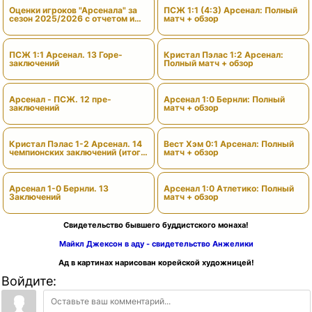
Оценки игроков "Арсенала" за
ПСЖ 1:1 (4:3) Арсенал: Полный
сезон 2025/2026 с отчетом и
матч + обзор
вердиктами
ПСЖ 1:1 Арсенал. 13 Горе-
Кристал Пэлас 1:2 Арсенал:
заключений
Полный матч + обзор
Арсенал - ПСЖ. 12 пре-
Арсенал 1:0 Бернли: Полный
заключений
матч + обзор
Кристал Пэлас 1-2 Арсенал. 14
Вест Хэм 0:1 Арсенал: Полный
чемпионских заключений (итоги
матч + обзор
сезона)
Арсенал 1-0 Бернли. 13
Арсенал 1:0 Атлетико: Полный
Заключений
матч + обзор
Свидетельство бывшего буддистского монаха!
Майкл Джексон в аду - свидетельство Анжелики
Ад в картинах нарисован корейской художницей!
Войдите: