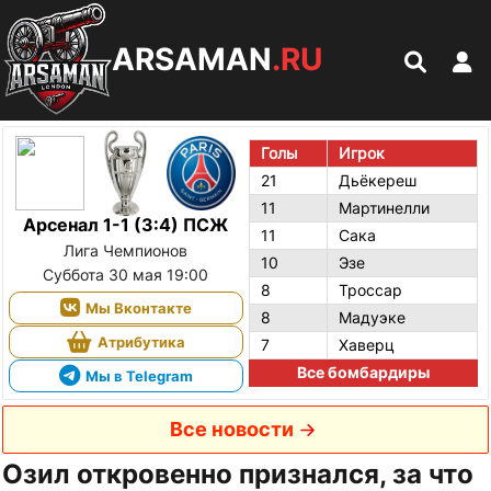
ARSAMAN
.RU
Голы
Игрок
21
Дьёкереш
11
Мартинелли
Арсенал 1-1 (3:4) ПСЖ
11
Сака
Лига Чемпионов
10
Эзе
Суббота 30 мая 19:00
8
Троссар
Мы Вконтакте
8
Мадуэке
Атрибутика
7
Хаверц
Все бомбардиры
Мы в Telegram
Все новости
Озил откровенно признался, за что