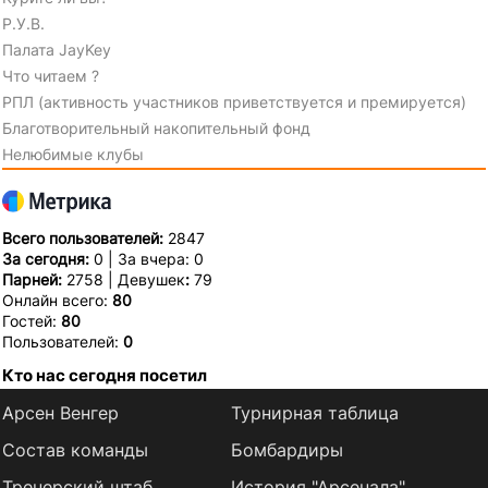
Р.У.В.
Палата JayKey
Что читаем ?
РПЛ (активность участников приветствуется и премируется)
Благотворительный накопительный фонд
Нелюбимые клубы
Всего пользователей:
2847
За сегодня:
0 | За вчера: 0
Парней:
2758 | Девушек
:
79
Онлайн всего:
80
Гостей:
80
Пользователей:
0
Кто нас сегодня посетил
Арсен Венгер
Турнирная таблица
Состав команды
Бомбардиры
Тренерский штаб
История "Арсенала"