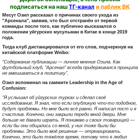
подписаться на наш
ТГ-канал
и паблик ВК
Месут Озил рассказал о причинах своего ухода из
"Арсенала", заявив, что был отстранён от первой
команды после того, как публично высказался о
положении уйгурских мусульман в Китае в конце 2019
года.
Тогда клуб дистанцировался от его слов, подчеркнув на
китайской платформе Weibo:
"Содержание публикации — личное мнение Озила. Как
футбольный клуб, "Арсенал" всегда придерживался принципа
не вмешиваться в политику".
Озил вспоминал на саммите Leadership in the Age of
Confusion:
"Я услышал об уйгурских турках и сделал своё
исследование. Я знал, что если опубликую что‑то подобное,
будут проблемы. Но мне было всё равно. Я написал пост и я
счастлив. Конечно, они закрыли передо мной двери. Мне
больше не давали играть. Я понимаю и своих товарищей —
если бы они общались со мной, у них тоже были бы
проблемы. Это было моё решение — отреагировать.
Конечно, это было тяжёлое время, потому что я любил