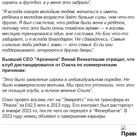
играть в футбол, а у меня это забрали".
"Я всегда говорю молодым людям: жениться и иметь
ребёнка в молодом возрасте даёт больше силы, чем что‑то
другое. Я был счастлив, что рядом были жена и ребёнок,
потому что это было очень тяжёлое время — я восемь
месяцев тренировался один, вне состава. Но Бог что‑то
забирает, и я всегда благодарен. Не сдавайтесь. Самые
сильные люди рядом с вами — это семья. Если они
поддерживают, откроются другие двери".
Бывший CEO "Арсенала" Винай Венкатешам отрицал, что
клуб дистанцировался от Озила по коммерческим
причинам:
"Это было заявление игрока в индивидуальном порядке. Не
было коммерческого мотива. Мы просто уточнили, что это
не позиция клуба, а личное мнение Озила".
Озил провёл восемь лет на "Эмирейтс" после трансфера из
"Реала" за £42,5 млн в 2013 году. Его контракт был расторгнут
в январе 2021‑го, после чего он перешёл в "Фенербахче". В
2023 году немец объявил о завершении карьеры.