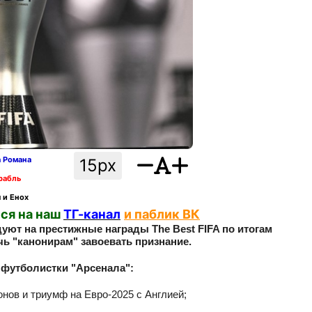
а Романа
15px
рабль
 и Енох
ся на наш
ТГ-канал
и паблик ВК
уют на престижные награды The Best FIFA по итогам
чь "канонирам" завоевать признание.
е футболистки "Арсенала":
нов и триумф на Евро-2025 с Англией;