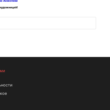
тво Анжелики
 художницей!
ами
ьности
кое