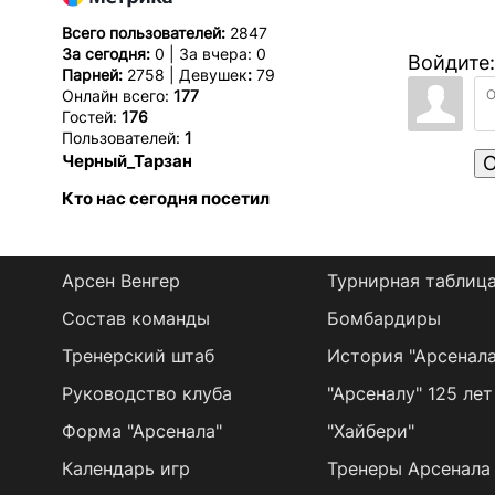
Всего пользователей:
2847
За сегодня:
0 | За вчера: 0
Войдите:
Парней:
2758 | Девушек
:
79
Онлайн всего:
177
Гостей:
176
Пользователей:
1
Черный_Тарзан
О
Кто нас сегодня посетил
Арсен Венгер
Турнирная таблиц
Состав команды
Бомбардиры
Тренерский штаб
История "Арсенала
Руководство клуба
"Арсеналу" 125 лет
Форма "Арсенала"
"Хайбери"
Календарь игр
Тренеры Арсенала