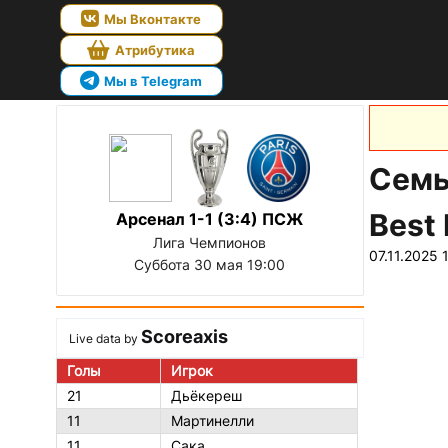
Мы Вконтакте
Атрибутика
Мы в Telegram
Семь
Best 
Арсенал 1-1 (3:4) ПСЖ
Лига Чемпионов
07.11.2025 
Суббота 30 мая 19:00
Scoreaxis
Live data by
Голы
Игрок
21
Дьёкереш
11
Мартинелли
11
Сака