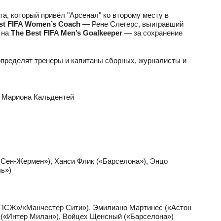
а, который привёл "Арсенал" ко второму месту в
st FIFA Women’s Coach
— Рене Слегерс, выигравший
 на
The Best FIFA Men’s Goalkeeper
— за сохранение
определят тренеры и капитаны сборных, журналисты и
, Мариона Кальдентей
и Сен-Жермен»), Ханси Флик («Барселона»), Энцо
ль»)
(«ПСЖ»/«Манчестер Сити»), Эмилиано Мартинес («Астон
р («Интер Милан»), Войцех Щенсный («Барселона»)