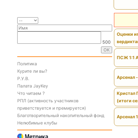
Оценки иг
вердикт
500
ПСЖ 1:1 
Политика
Курите ли вы?
Арсенал 
Р.У.В.
Палата JayKey
Что читаем ?
Кристал 
РПЛ (активность участников
(итоги се
приветствуется и премируется)
Благотворительный накопительный фонд
Арсенал 1
Нелюбимые клубы