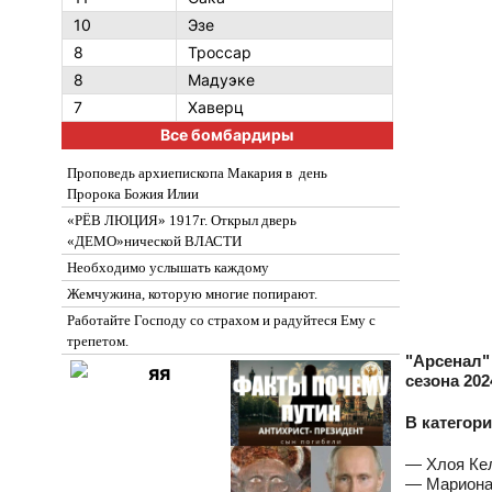
10
Эзе
8
Троссар
8
Мадуэке
7
Хаверц
Все бомбардиры
Проповедь архиепископа Макария в день
Пророка Божия Илии
«РЁВ ЛЮЦИЯ» 1917г. Открыл дверь
«ДЕМО»нической ВЛАСТИ
Необходимо услышать каждому
Жемчужина, которую многие попирают.
Работайте Господу со страхом и радуйтеся Ему с
трепетом.
"Арсенал"
сезона 20
В категор
— Хлоя Кел
— Мариона 