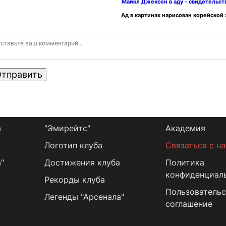
Майкл Джексон в аду - свидетельс
Ад в картинах нарисован корейской
тправить
а
"Эмирейтс"
Академия
Логотип клуба
Связаться с н
"
Достижения клуба
Политика
конфиденциал
Рекорды клуба
Пользовательс
Легенды "Арсенала"
соглашение