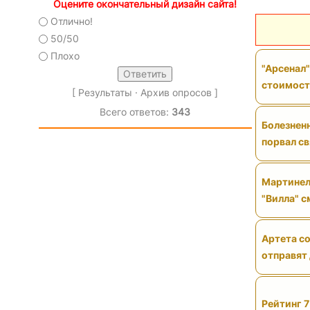
Оцените окончательный дизайн сайта!
Отлично!
50/50
Плохо
"Арсенал"
стоимос
[
Результаты
·
Архив опросов
]
Всего ответов:
343
Болезненн
порвал св
Мартинел
"Вилла" 
Артета со
отправят
Рейтинг 7