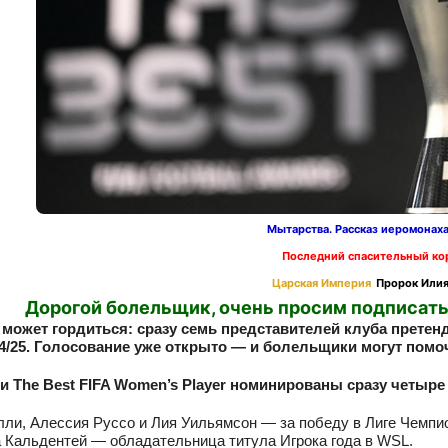
Мытарства. Рассказ иеромонах
Последний спасительный ко
Царская Империя
Пророк Илия
Дорогой болельщик, очень просим подписать
 может гордиться: сразу семь представителей клуба претенд
24/25. Голосование уже открыто — и болельщики могут помо
ии The Best FIFA Women’s Player номинированы сразу четыр
ли, Алессия Руссо и Лия Уильямсон — за победу в Лиге Чемпио
Кальдентей — обладательница титула Игрока года в WSL.