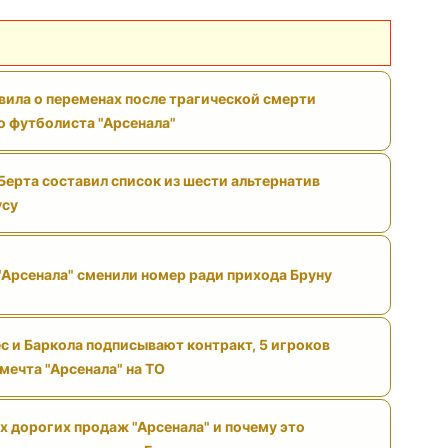
вила о переменах после трагической смерти
 футболиста "Арсенала"
Берта составил список из шести альтернатив
усу
"Арсенала" сменили номер ради прихода Бруну
с и Баркола подписывают контракт, 5 игроков
 мечта "Арсенала" на ТО
х дорогих продаж "Арсенала" и почему это