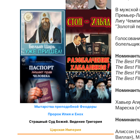
В мужской 
Премьер-Ли
Лигу Чемпи
"Золотой п
Голосовани
болельщик
Номинанты
The Best F
The Best F
The Best F
The Best F
Номинанты
Хавьер Аги
Мытарства преподобной Феодоры
Мареска («
Пророк Илия и Енох
Номинанты
Страшный Суд Божий. Видение Григория
Царская Империя
Алиссон («
Вилла»), М