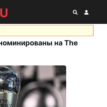
RU
 номинированы на The