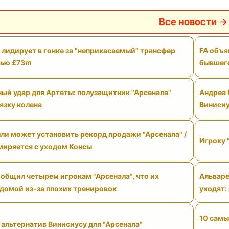
Все новости
 лидирует в гонке за "неприкасаемый" трансфер
FA объя
тью £73m
бывшего
ый удар для Артеты: полузащитник "Арсенала"
Андреа 
язку колена
Виниси
ли может установить рекорд продажи "Арсенала" /
Игроку 
смиряется с уходом Консы
общил четырем игрокам "Арсенала", что их
Альваре
 домой из-за плохих тренировок
уходят:
10 самы
 альтернатив Винисиусу для "Арсенала"