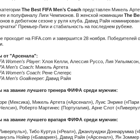
категории
The Best FIFA Men’s Coach
представлен Микель Артет
ге и полуфиналу Лиги Чемпионов. В женской номинации
The Be
онов в дебютном сезоне у руля клуба. Давид Райя номинирован
ерчатки" Премьер-Лиги и стабильность на последнем рубеже.
е проходит на FIFA.com и завершится 28 ноября. Победителей 
и.
 от "Арсенала":
IFA Women’s Player
: Хлоя Келли, Алессия Руссо, Лия Уильямсон
IFA Men’s Coach
: Микель Артета
IFA Women’s Coach
: Рене Слегерс
IFA Men’s Goalkeeper
: Давид Райя
 на звание лучшего тренера ФИФА среди мужчин:
рре (Мексика), Микель Артета («Арсенал»), Луис Энрике («Пар
Челси»), Роберто Мартинес (Португалия), Арне Слот («Ливерпу
 на звание лучшего вратаря ФИФА среди мужчин:
Ливерпуль»), Тибо Куртуа («Реал»), Джанлуиджи Доннарумма 
ануэль Нойер («Бавария»), Давид Райя («Арсенал»), Ян Зомме