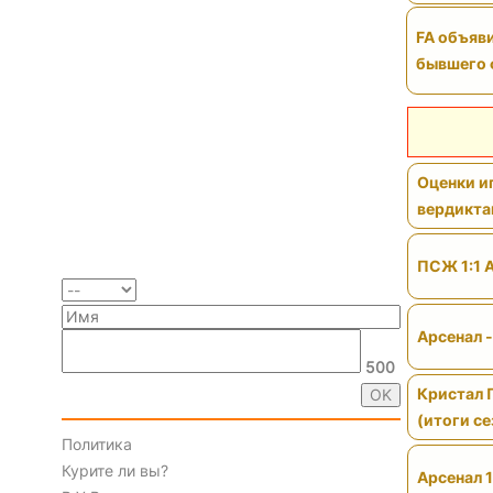
FA объяви
бывшего 
Оценки иг
вердикт
ПСЖ 1:1 
Арсенал 
500
Кристал 
(итоги се
Политика
Курите ли вы?
Арсенал 1