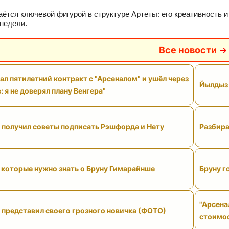
аётся ключевой фигурой в структуре Артеты: его креативность и 
недели.
Все новости
ал пятилетний контракт с "Арсеналом" и ушёл через
Йылдыз 
: я не доверял плану Венгера"
" получил советы подписать Рэшфорда и Нету
Разбира
 которые нужно знать о Бруну Гимарайнше
Бруну г
"Арсена
 представил своего грозного новичка (ФОТО)
стоимо