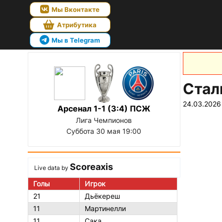
Мы Вконтакте
Атрибутика
Мы в Telegram
Стал
24.03.2026
Арсенал 1-1 (3:4) ПСЖ
Лига Чемпионов
Суббота 30 мая 19:00
Scoreaxis
Live data by
Голы
Игрок
21
Дьёкереш
11
Мартинелли
11
Сака