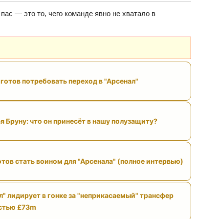
пас — это то, чего команде явно не хватало в
готов потребовать переход в "Арсенал"
я Бруну: что он принесёт в нашу полузащиту?
отов стать воином для "Арсенала" (полное интервью)
л" лидирует в гонке за "неприкасаемый" трансфер
стью £73m