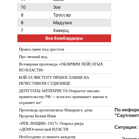
10
Эзе
8
Троссар
8
Мадуэке
7
Хаверц
Все бомбардиры
Православие под арестом.
Про личный код.
Всемирная проповедь «ОБЛИЧИМ ПЕЙСАТЫХ
ВО ВЛАСТИ»
БОЙ ЗА ЧИСТОТУ ПРАВОСЛАВИЯ НА
НЕЧЕСТИВОМ СУДИЛИЩЕ.
ДЕПУТАТЫ АНТИХРИСТА Открытое письмо
правительству РФ — всем кто принимает законы и
охраняет их!
По инфор
Проповедь архиепископа Макария в день
"Саутгемпт
Пророка Божия Илии
«РЁВ ЛЮЦИЯ» 1917г. Открыл дверь
Ситуация:
«ДЕМО»нической ВЛАСТИ
Необходимо услышать каждому
Эдегор 