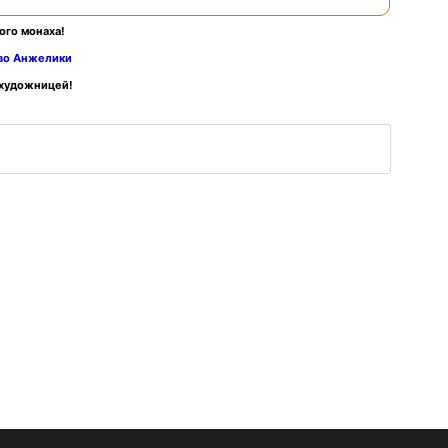
ого монаха!
тво Анжелики
 художницей!