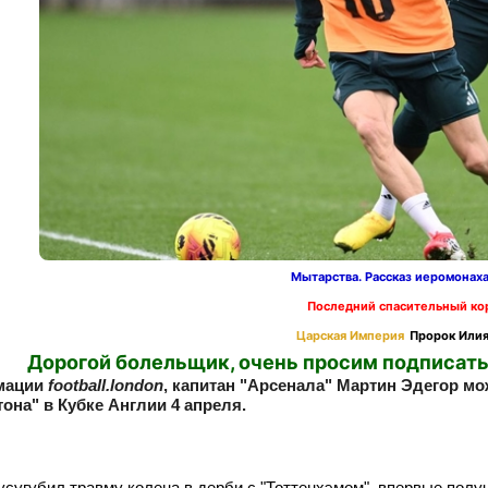
Мытарства. Рассказ иеромонах
Последний спасительный ко
Царская Империя
Пророк Илия
Дорогой болельщик, очень просим подписать
мации
football.london
, капитан "Арсенала" Мартин Эдегор мо
она" в Кубке Англии 4 апреля.
усугубил травму колена в дерби с "Тоттенхэмом", впервые полу