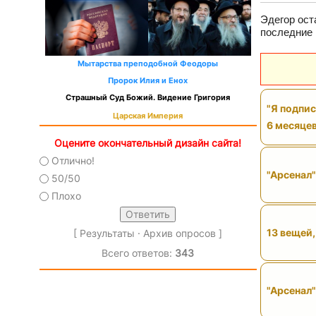
Эдегор ост
последние 
Мытарства преподобной Феодоры
Пророк Илия и Енох
Страшный Суд Божий. Видение Григория
"Я подпис
Царская Империя
6 месяцев
Оцените окончательный дизайн сайта!
Отлично!
"Арсенал
50/50
Плохо
13 вещей,
[
Результаты
·
Архив опросов
]
Всего ответов:
343
"Арсенал"