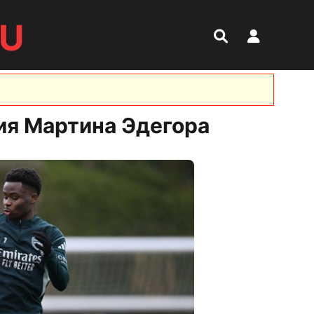
RU
ия Мартина Эдегора