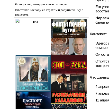
Жемчужина, которую многие попирают.
Его уча
Работайте Господу со страхом и радуйтеся Ему с
восстан
трепетом.
Норвеж
быть ц
Контекст:
Эдегор 
чемпион
Он оста
Отсутст
контрол
Что дальш
4 апрел
7 апрел
11 апре