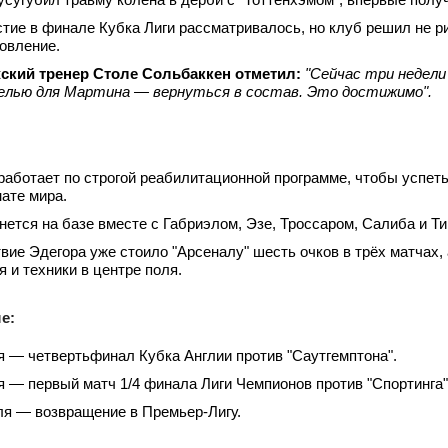
стие в финале Кубка Лиги рассматривалось, но клуб решил не р
овление.
ский тренер Столе Сольбаккен отметил:
"Сейчас три недели
елью для Мартина — вернуться в состав. Это достижимо".
работает по строгой реабилитационной программе, чтобы успет
ате мира.
нется на базе вместе с Габриэлом, Эзе, Троссаром, Салиба и Т
вие Эдегора уже стоило "Арсеналу" шесть очков в трёх матчах,
я и техники в центре поля.
е:
я — четвертьфинал Кубка Англии против "Саутгемптона".
я — первый матч 1/4 финала Лиги Чемпионов против "Спортинга"
ля — возвращение в Премьер‑Лигу.