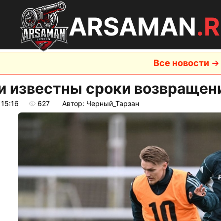
ARSAMAN
.
Все новости
и известны сроки возвращен
 15:16
627
Автор: Черный_Тарзан