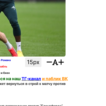
а Романа
15px
рабль
 и Енох
ся на наш
ТГ-канал
и паблик ВК
жет вернуться в строй к матчу против
чив повреждение против "Брентфорда".