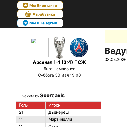
Мы Вконтакте
Атрибутика
Мы в Telegram
Веду
08.05.2026
Арсенал 1-1 (3:4) ПСЖ
Лига Чемпионов
Суббота 30 мая 19:00
Scoreaxis
Live data by
Голы
Игрок
21
Дьёкереш
11
Мартинелли
11
Сака