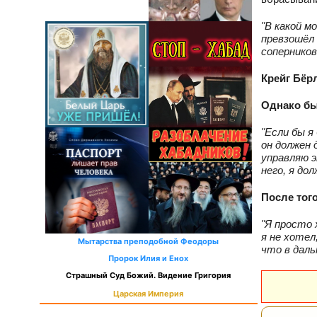
"В какой м
превзошёл 
соперников
Крейг Бёрл
Однако бы
"Если бы я
он должен 
управляю 
него, я до
После того
"Я просто 
я не хотел
Мытарства преподобной Феодоры
что в даль
Пророк Илия и Енох
Страшный Суд Божий. Видение Григория
Царская Империя