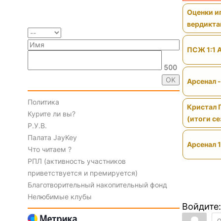
Оценки иг
вердикт
ПСЖ 1:1 
500
Арсенал 
Политика
Кристал 
Курите ли вы?
(итоги се
Р.У.В.
Палата JayKey
Арсенал 1
Что читаем ?
РПЛ (активность участников
приветствуется и премируется)
Благотворительный накопительный фонд
Нелюбимые клубы
Войдите: