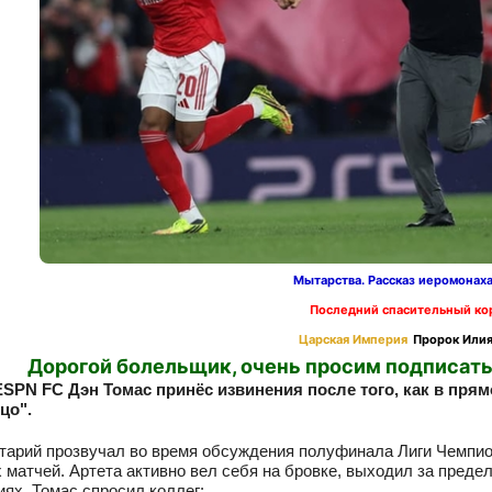
Мытарства. Рассказ иеромонах
Последний спасительный ко
Царская Империя
Пророк Илия
Дорогой болельщик, очень просим подписать
SPN FC Дэн Томас принёс извинения после того, как в прям
цо".
тарий прозвучал во время обсуждения полуфинала Лиги Чемпион
 матчей. Артета активно вел себя на бровке, выходил за преде
ях. Томас спросил коллег: