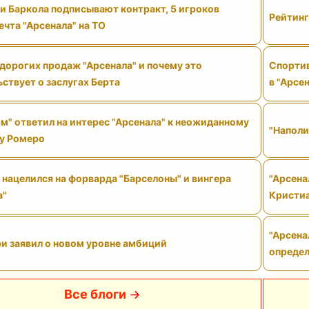
и Баркола подписывают контракт, 5 игроков
Рейтинг
ечта "Арсенала" на ТО
дорогих продаж "Арсенала" и почему это
Спортив
ствует о заслугах Берта
в "Арсе
м" ответил на интерес "Арсенала" к неожиданному
"Наполи
у Ромеро
 нацелился на форварда "Барселоны" и вингера
"Арсена
а"
Кристи
"Арсена
и заявил о новом уровне амбиций
определ
Все блоги