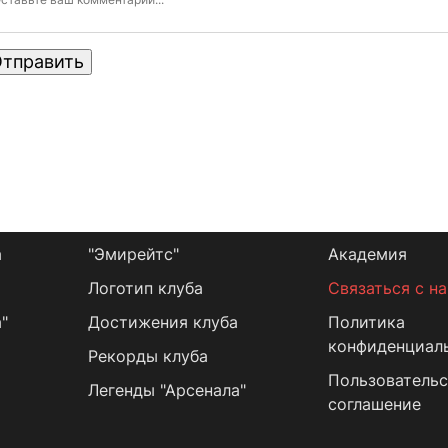
тправить
а
"Эмирейтс"
Академия
Логотип клуба
Связаться с н
"
Достижения клуба
Политика
конфиденциал
Рекорды клуба
Пользовательс
Легенды "Арсенала"
соглашение