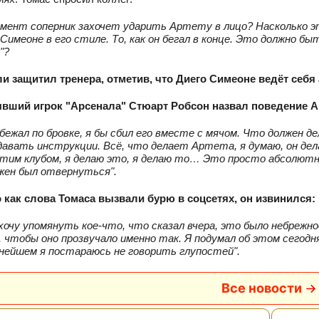
омент соперник захочет ударить Артету в лицо? Насколько 
Симеоне в его стиле. То, как он бегал в конце. Это должно б
"?
и защитил тренера, отметив, что Диего Симеоне ведёт себя
вший игрок "Арсенала" Стюарт Робсон назвал поведение 
 бежал по бровке, я бы сбил его вместе с мячом. Что должен 
давать инструкции. Всё, что делает Артета, я думаю, он дела
этим клубом, я делаю это, я делаю то… Это просто абсолютн
лжен был отвернуться".
 как слова Томаса вызвали бурю в соцсетях, он извинился:
хочу упомянуть кое-что, что сказал вчера, это было небрежно
, чтобы оно прозвучало именно так. Я подумал об этом сегодн
нейшем я постараюсь не говорить глупостей".
Все новости