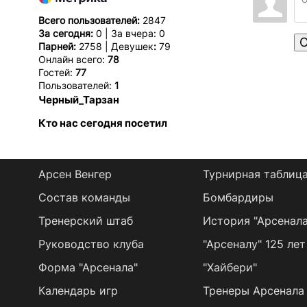
Всего пользователей:
2847
За сегодня:
0 | За вчера: 0
О
Парней:
2758 | Девушек
:
79
Онлайн всего:
78
Гостей:
77
Пользователей:
1
Черный_Тарзан
Кто нас сегодня посетил
Арсен Венгер
Турнирная таблиц
Состав команды
Бомбардиры
Тренерский штаб
История "Арсенала
Руководство клуба
"Арсеналу" 125 лет
Форма "Арсенала"
"Хайбери"
Календарь игр
Тренеры Арсенала