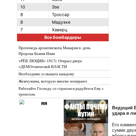
10
Эзе
8
Троссар
8
Мадуэке
7
Хаверц
Все бомбардиры
Проповедь архиепископа Макария в день
Пророка Божия Илии
«РЁВ ЛЮЦИЯ» 1917г. Открыл дверь
«ДЕМО»нической ВЛАСТИ
Необходимо услышать каждому
Жемчужина, которую многие попирают.
Работайте Господу со страхом и радуйтеся Ему с
трепетом.
Ведущий E
удара в ли
Его коммен
сумме двух
вбрасывани