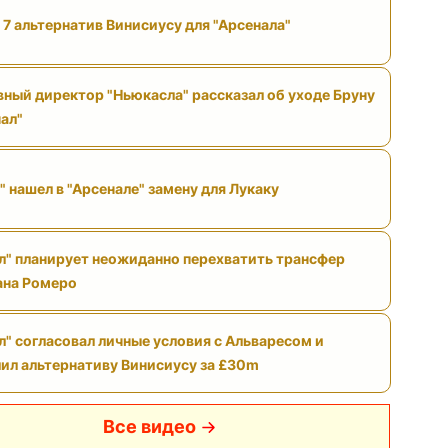
 7 альтернатив Винисиусу для "Арсенала"
ный директор "Ньюкасла" рассказал об уходе Бруну
нал"
" нашел в "Арсенале" замену для Лукаку
л" планирует неожиданно перехватить трансфер
ана Ромеро
л" согласовал личные условия с Альваресом и
ил альтернативу Винисиусу за £30m
Все видео