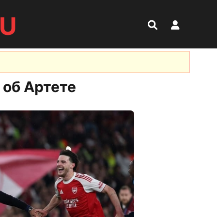
RU
 об Артете