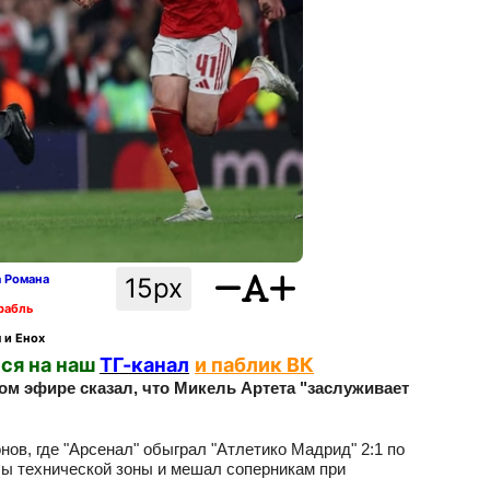
а Романа
15px
рабль
 и Енох
ся на наш
ТГ-канал
и паблик ВК
ом эфире сказал, что Микель Артета "заслуживает
ов, где "Арсенал" обыграл "Атлетико Мадрид" 2:1 по
лы технической зоны и мешал соперникам при