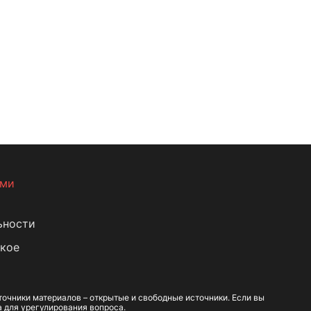
ами
ьности
кое
очники материалов – открытые и свободные источники. Если вы
а для урегулирования вопроса.