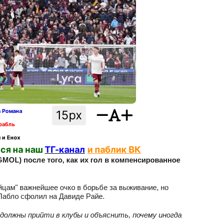
а Романа
15px
рабль
 и Енох
ся на наш
ТГ-канал
и паблик ВК
MOL) после того, как их гол в компенсированное
йцам" важнейшее очко в борьбе за выживание, но
Пабло сфолил на Давиде Райе.
должны прийти в клубы и объяснить, почему иногда