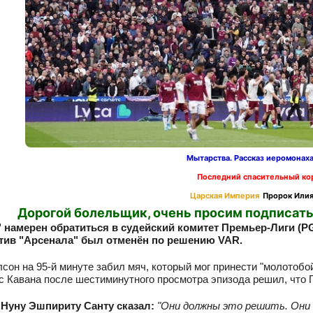
Мытарства. Рассказ иеромонах
Последний спасительный ко
Царская Империя
Пророк Илия
Дорогой болельщик, очень просим подписать
" намерен обратиться в судейский комитет Премьер‑Лиги (PG
тив "Арсенала" был отменён по решению VAR.
сон на 95‑й минуте забил мяч, который мог принести "молотобо
с Кавана после шестиминутного просмотра эпизода решил, что 
Нуну Эшпириту Санту сказал:
"Они должны это решить. Они 