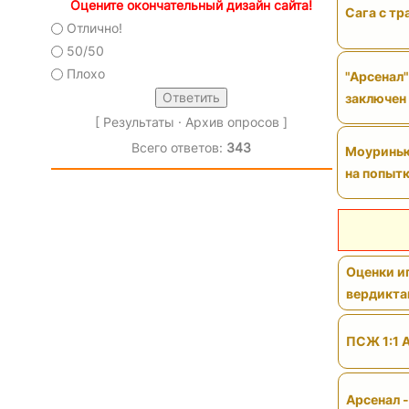
Оцените окончательный дизайн сайта!
Сага с тр
Отлично!
50/50
Плохо
"Арсенал"
заключен
[
Результаты
·
Архив опросов
]
Всего ответов:
343
Моуринью 
на попытк
Оценки иг
вердикт
ПСЖ 1:1 
Арсенал 