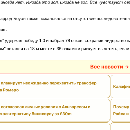
 иногда нет. Иногда это гол, иногда не гол. Все чувствуют 
аррод Боуэн также пожаловался на отсутствие последовательн
ия:
л" удержал победу 1:0 и набрал 79 очков, сохранив лидерство н
эм" остался на 18‑м месте с 36 очками и рискует вылететь, если
Все новости
" планирует неожиданно перехватить трансфер
Калафио
а Ромеро
 согласовал личные условия с Альваресом и
Почему 
л альтернативу Винисиусу за £30m
Райса и