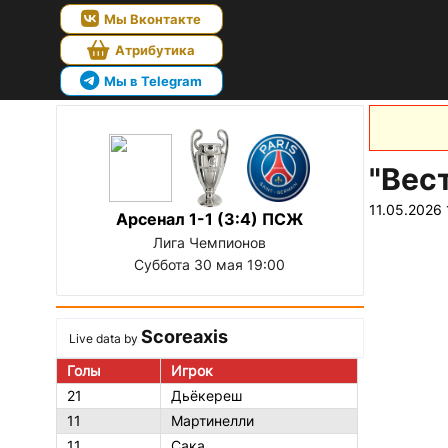
Мы Вконтакте
Атрибутика
Мы в Telegram
"Вес
11.05.2026 
Арсенал 1-1 (3:4) ПСЖ
Лига Чемпионов
Суббота 30 мая 19:00
Scoreaxis
Live data by
Голы
Игрок
21
Дьёкереш
11
Мартинелли
11
Сака