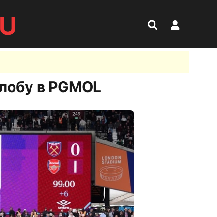
RU
алобу в PGMOL