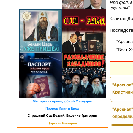
это фол, а
грустим".
Капитан Дж
Последств
"Арсена
"Вест Х
"Арсенал
Кристиан
Мытарства преподобной Феодоры
Пророк Илия и Енох
"Арсенал"
Страшный Суд Божий. Видение Григория
определи
Царская Империя